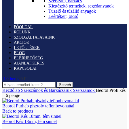
Szerszám, barkács
Kiegészítő termékek, segédanyagok
Tüzelő és tűzálló anyagok
Leértékelt, olcsó
FŐOLDAL
RÓLUNK
SZOLGÁLTATÁSAINK
AKCIÓK
LETÖLTÉSEK
BLOG
ELÉRHETŐSÉG
AJÁNLATKÉRÉS
KAPCSOLAT
0
items
0
Ft
Search
Kezdőlap
Szerszámok és Barkácsáruk
Szerszámok
Beorol Profi kés
– 6 penge
Beorol Purhab pisztoly teflonbevonattal
Back to products
Beorol Kés 18mm, fém sinnel