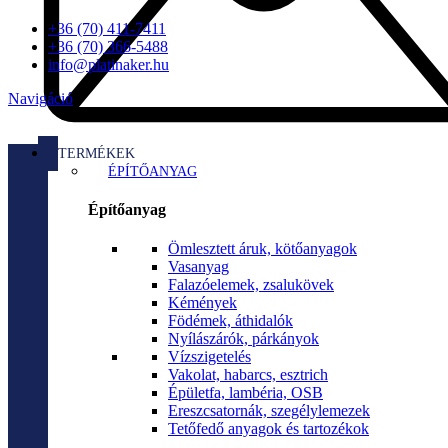
+36 (70) 411-7411
+36 (70) 366-5488
info@platinaker.hu
Navigáció
TERMÉKEK
ÉPÍTŐANYAG
Építőanyag
Ömlesztett áruk, kötőanyagok
Vasanyag
Falazóelemek, zsalukövek
Kémények
Födémek, áthidalók
Nyílászárók, párkányok
Vízszigetelés
Vakolat, habarcs, esztrich
Épületfa, lambéria, OSB
Ereszcsatornák, szegélylemezek
Tetőfedő anyagok és tartozékok