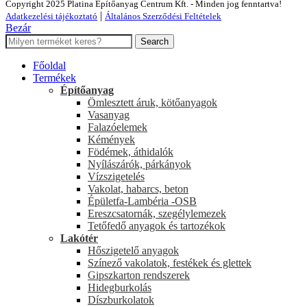
Copyright 2025 Platina Építőanyag Centrum Kft. - Minden jog fenntartva!
|
Adatkezelési tájékoztató
Általános Szerződési Feltételek
Bezár
Search
Főoldal
Termékek
Építőanyag
Ömlesztett áruk, kötőanyagok
Vasanyag
Falazóelemek
Kémények
Födémek, áthidalók
Nyílászárók, párkányok
Vízszigetelés
Vakolat, habarcs, beton
Épületfa-Lambéria -OSB
Ereszcsatornák, szegélylemezek
Tetőfedő anyagok és tartozékok
Lakótér
Hőszigetelő anyagok
Színező vakolatok, festékek és glettek
Gipszkarton rendszerek
Hidegburkolás
Díszburkolatok