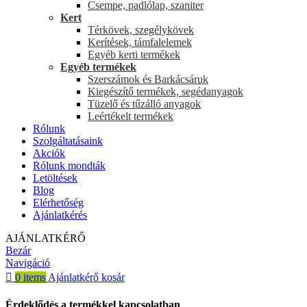
Csempe, padlólap, szaniter
Kert
Térkövek, szegélykövek
Kerítések, támfalelemek
Egyéb kerti termékek
Egyéb termékek
Szerszámok és Barkácsáruk
Kiegészítő termékek, segédanyagok
Tüzelő és tűzálló anyagok
Leértékelt termékek
Rólunk
Szolgáltatásaink
Akciók
Rólunk mondták
Letöltések
Blog
Elérhetőség
Ajánlatkérés
AJÁNLATKÉRŐ
Bezár
Navigáció
0
items
Ajánlatkérő kosár
Érdeklődés a termékkel kapcsolatban