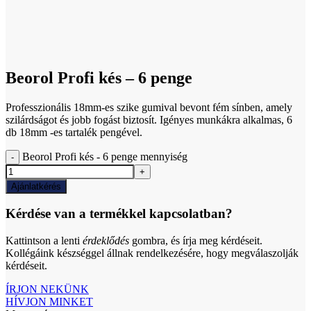
Click to enlarge
Beorol Profi kés – 6 penge
Professzionális 18mm-es szike gumival bevont fém sínben, amely
szilárdságot és jobb fogást biztosít. Igényes munkákra alkalmas, 6
db 18mm -es tartalék pengével.
Beorol Profi kés - 6 penge mennyiség
Ajánlatkérés
Kérdése van a termékkel kapcsolatban?
Kattintson a lenti
érdeklődés
gombra, és írja meg kérdéseit.
Kollégáink készséggel állnak rendelkezésére, hogy megválaszolják
kérdéseit.
ÍRJON NEKÜNK
HÍVJON MINKET