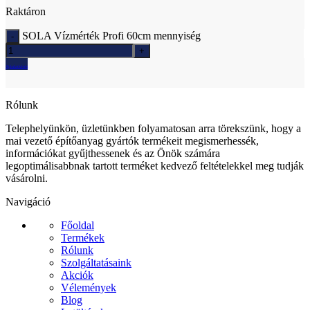
Raktáron
SOLA Vízmérték Profi 60cm mennyiség
Ajánlatkérés
Rólunk
Telephelyünkön, üzletünkben folyamatosan arra törekszünk, hogy a
mai vezető építőanyag gyártók termékeit megismerhessék,
információkat gyűjthessenek és az Önök számára
legoptimálisabbnak tartott terméket kedvező feltételekkel meg tudják
vásárolni.
Navigáció
Főoldal
Termékek
Rólunk
Szolgáltatásaink
Akciók
Vélemények
Blog