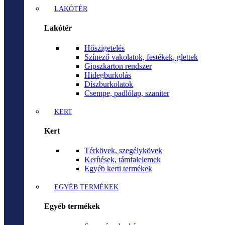
LAKÓTÉR
Lakótér
Hőszigetelés
Színező vakolatok, festékek, glettek
Gipszkarton rendszer
Hidegburkolás
Díszburkolatok
Csempe, padlólap, szaniter
KERT
Kert
Térkövek, szegélykövek
Kerítések, támfalelemek
Egyéb kerti termékek
EGYÉB TERMÉKEK
Egyéb termékek