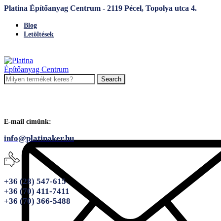
Platina Építőanyag Centrum - 2119 Pécel, Topolya utca 4.
Blog
Letöltések
Search
E-mail címünk:
info@platinaker.hu
+36 (28) 547-615
+36 (70) 411-7411
+36 (70) 366-5488