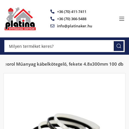
+36 (70) 411-7411
+36 (70) 366-5488
info@platinaker.hu
Beorol Műanyag kábelkötegelő, fekete 4.8x300mm 100 db