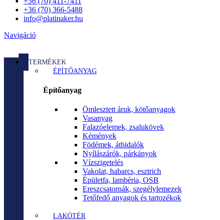
+36 (70) 411-7411
+36 (70) 366-5488
info@platinaker.hu
Navigáció
TERMÉKEK
ÉPÍTŐANYAG
Építőanyag
Ömlesztett áruk, kötőanyagok
Vasanyag
Falazóelemek, zsalukövek
Kémények
Födémek, áthidalók
Nyílászárók, párkányok
Vízszigetelés
Vakolat, habarcs, esztrich
Épületfa, lambéria, OSB
Ereszcsatornák, szegélylemezek
Tetőfedő anyagok és tartozékok
LAKÓTÉR