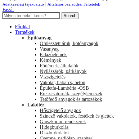
|
Adatkezelési tájékoztató
Általános Szerződési Feltételek
Bezár
Search
Főoldal
Termékek
Építőanyag
Ömlesztett áruk, kötőanyagok
Vasanyag
Falazóelemek
Kémények
Födémek, áthidalók
Nyílászárók, párkányok
Vízszigetelés
Vakolat, habarcs, beton
Épületfa-Lambéria -OSB
Ereszcsatornák, szegélylemezek
Tetőfedő anyagok és tartozékok
Lakótér
Hőszigetelő anyagok
Színező vakolatok, festékek és glettek
Gipszkarton rendszerek
Hidegburkolás
Díszburkolatok
Csempe, padlólap, szaniter