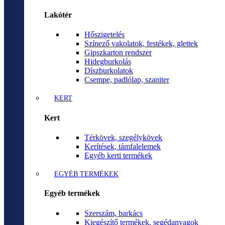
Lakótér
Hőszigetelés
Színező vakolatok, festékek, glettek
Gipszkarton rendszer
Hidegburkolás
Díszburkolatok
Csempe, padlólap, szaniter
KERT
Kert
Térkövek, szegélykövek
Kerítések, támfalelemek
Egyéb kerti termékek
EGYÉB TERMÉKEK
Egyéb termékek
Szerszám, barkács
Kiegészítő termékek, segédanyagok