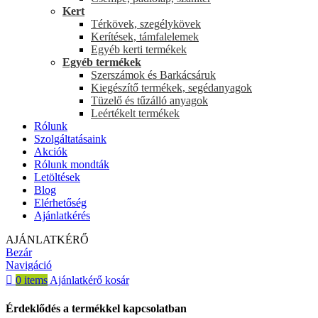
Kert
Térkövek, szegélykövek
Kerítések, támfalelemek
Egyéb kerti termékek
Egyéb termékek
Szerszámok és Barkácsáruk
Kiegészítő termékek, segédanyagok
Tüzelő és tűzálló anyagok
Leértékelt termékek
Rólunk
Szolgáltatásaink
Akciók
Rólunk mondták
Letöltések
Blog
Elérhetőség
Ajánlatkérés
AJÁNLATKÉRŐ
Bezár
Navigáció
0
items
Ajánlatkérő kosár
Érdeklődés a termékkel kapcsolatban