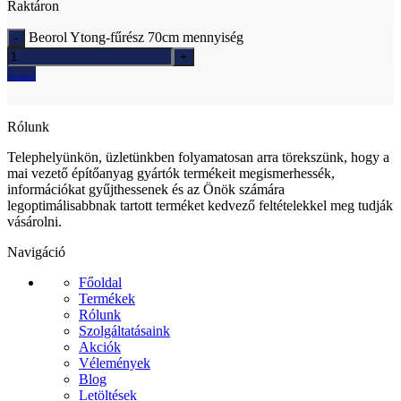
Raktáron
Beorol Ytong-fűrész 70cm mennyiség
Ajánlatkérés
Rólunk
Telephelyünkön, üzletünkben folyamatosan arra törekszünk, hogy a
mai vezető építőanyag gyártók termékeit megismerhessék,
információkat gyűjthessenek és az Önök számára
legoptimálisabbnak tartott terméket kedvező feltételekkel meg tudják
vásárolni.
Navigáció
Főoldal
Termékek
Rólunk
Szolgáltatásaink
Akciók
Vélemények
Blog
Letöltések