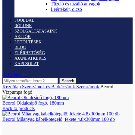
Tüzelő és tűzálló anyagok
Leértékelt, olcsó
FŐOLDAL
RÓLUNK
SZOLGÁLTATÁSAINK
AKCIÓK
LETÖLTÉSEK
BLOG
ELÉRHETŐSÉG
AJÁNLATKÉRÉS
KAPCSOLAT
0
items
0
Ft
Search
Kezdőlap
Szerszámok és Barkácsáruk
Szerszámok
Beorol
Vízpumpa fogó
Beorol Oldalcsípő fogó, 180mm
Back to products
Beorol Műanyag kábelkötegelő, fekete 4.8x300mm 100 db