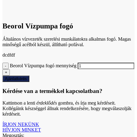
Click to enlarge
Beorol Vízpumpa fogó
Általános vízvezeték szerelési munkálatokra alkalmas fogó. Magas
minőségű acélból készül, állítható pofával.
dcdfdf
Beorol Vízpumpa fogó mennyiség
Ajánlatkérés
Kérdése van a termékkel kapcsolatban?
Kattintson a lenti
érdeklődés
gombra, és írja meg kérdéseit.
Kollégáink készséggel állnak rendelkezésére, hogy megválaszolják
kérdéseit.
ÍRJON NEKÜNK
HÍVJON MINKET
Megosztás: