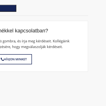
mékkel kapcsolatban?
s
gombra, és írja meg kérdéseit. Kollégáink
zésére, hogy megválaszolják kérdéseit.
HÍVJON MINKET