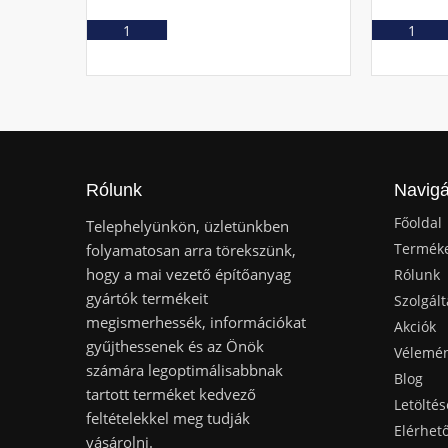
Ajánlatkérés
Rólunk
Navigá
Főoldal
Telephelyünkön, üzletünkben
Termék
folyamatosan arra törekszünk,
hogy a mai vezető építőanyag
Rólunk
gyártók termékeit
Szolgált
megismerhessék, információkat
Akciók
gyűjthessenek és az Önök
Vélemé
számára legoptimálisabbnak
Blog
tartott terméket kedvező
Letöltés
feltételekkel meg tudják
Elérhet
vásárolni.