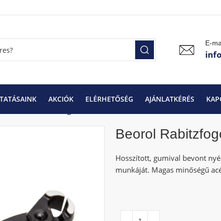
E-ma
inf
TATÁSAINK
AKCIÓK
ELÉRHETŐSÉG
AJÁNLATKÉRÉS
KAP
ok
Beorol Rabitzfogó 230mm
Beorol Rabitzfo
Hosszított, gumival bevont nyé
munkáját. Magas minőségű acél