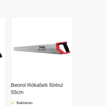
Beorol Rókafark fűrész
Beorol Yton
55cm
Raktáron
Raktáron