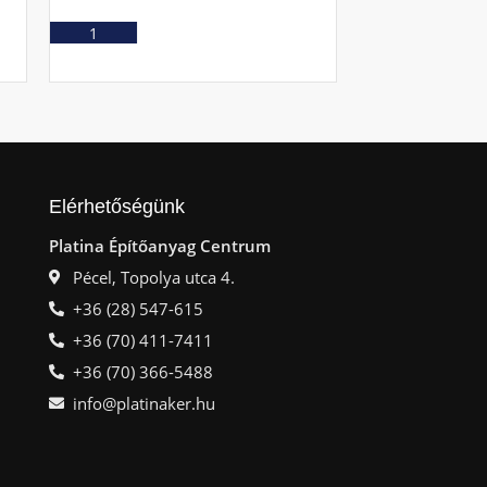
Ajá
Ajánlatkérés
Elérhetőségünk
Platina Építőanyag Centrum
Pécel, Topolya utca 4.
+36 (28) 547-615
+36 (70) 411-7411
+36 (70) 366-5488
info@platinaker.hu