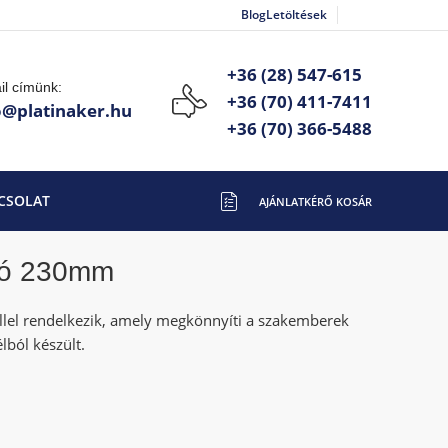
Blog
Letöltések
+36 (28) 547-615
il címünk:
+36 (70) 411-7411
o@platinaker.hu
+36 (70) 366-5488
CSOLAT
gó 230mm
llel rendelkezik, amely megkönnyíti a szakemberek
ból készült.