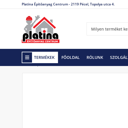
Platina Építőanyag Centrum - 2119 Pécel, Topolya utca 4.
TERMÉKEK
FŐOLDAL
RÓLUNK
SZOLGÁL
Kezdőlap
Szerszámok és Barkácsáruk
Szerszám