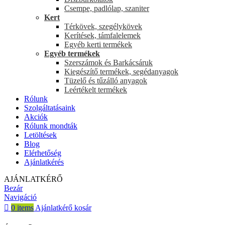
Csempe, padlólap, szaniter
Kert
Térkövek, szegélykövek
Kerítések, támfalelemek
Egyéb kerti termékek
Egyéb termékek
Szerszámok és Barkácsáruk
Kiegészítő termékek, segédanyagok
Tüzelő és tűzálló anyagok
Leértékelt termékek
Rólunk
Szolgáltatásaink
Akciók
Rólunk mondták
Letöltések
Blog
Elérhetőség
Ajánlatkérés
AJÁNLATKÉRŐ
Bezár
Navigáció
0
items
Ajánlatkérő kosár