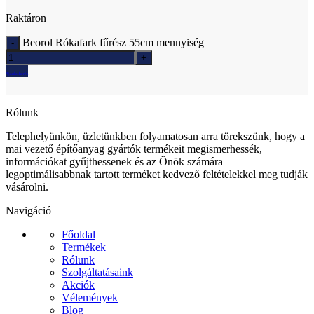
Raktáron
Beorol Rókafark fűrész 55cm mennyiség
Ajánlatkérés
Rólunk
Telephelyünkön, üzletünkben folyamatosan arra törekszünk, hogy a
mai vezető építőanyag gyártók termékeit megismerhessék,
információkat gyűjthessenek és az Önök számára
legoptimálisabbnak tartott terméket kedvező feltételekkel meg tudják
vásárolni.
Navigáció
Főoldal
Termékek
Rólunk
Szolgáltatásaink
Akciók
Vélemények
Blog