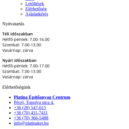
Letöltések
Elérhetőség
Ajánlatkérés
Nyitvatartás
Téli időszakban
Hétfő-péntek: 7.00-16.00
Szombat: 7.00-13.00
Vasárnap: zárva
Nyári időszakban
Hétfő-péntek: 7.00-17.00
Szombat: 7.00-13.00
Vasárnap: zárva
Elérhetőségünk
Platina Építőanyag Centrum
Pécel, Topolya utca 4.
+36 (28) 547-615
+36 (70) 411-7411
+36 (70) 366-5488
info@platinaker.hu