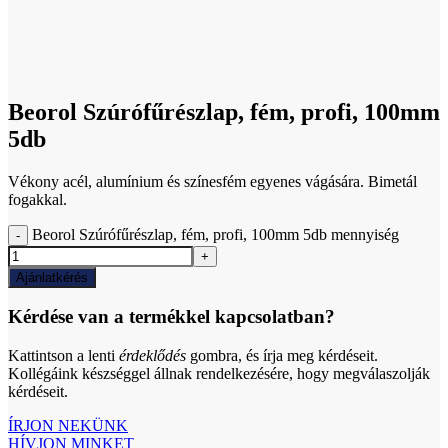
Click to enlarge
Beorol Szúrófűrészlap, fém, profi, 100mm
5db
Vékony acél, alumínium és színesfém egyenes vágására. Bimetál
fogakkal.
Beorol Szúrófűrészlap, fém, profi, 100mm 5db mennyiség
Ajánlatkérés
Kérdése van a termékkel kapcsolatban?
Kattintson a lenti
érdeklődés
gombra, és írja meg kérdéseit.
Kollégáink készséggel állnak rendelkezésére, hogy megválaszolják
kérdéseit.
ÍRJON NEKÜNK
HÍVJON MINKET