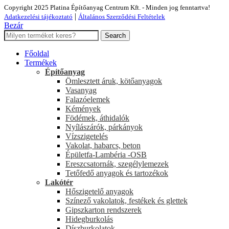
Copyright 2025 Platina Építőanyag Centrum Kft. - Minden jog fenntartva!
|
Adatkezelési tájékoztató
Általános Szerződési Feltételek
Bezár
Search
Főoldal
Termékek
Építőanyag
Ömlesztett áruk, kötőanyagok
Vasanyag
Falazóelemek
Kémények
Födémek, áthidalók
Nyílászárók, párkányok
Vízszigetelés
Vakolat, habarcs, beton
Épületfa-Lambéria -OSB
Ereszcsatornák, szegélylemezek
Tetőfedő anyagok és tartozékok
Lakótér
Hőszigetelő anyagok
Színező vakolatok, festékek és glettek
Gipszkarton rendszerek
Hidegburkolás
Díszburkolatok