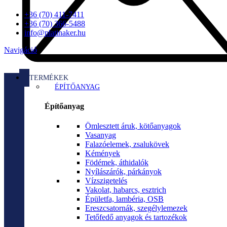
+36 (70) 411-7411
+36 (70) 366-5488
info@platinaker.hu
Navigáció
TERMÉKEK
ÉPÍTŐANYAG
Építőanyag
Ömlesztett áruk, kötőanyagok
Vasanyag
Falazóelemek, zsalukövek
Kémények
Födémek, áthidalók
Nyílászárók, párkányok
Vízszigetelés
Vakolat, habarcs, esztrich
Épületfa, lambéria, OSB
Ereszcsatornák, szegélylemezek
Tetőfedő anyagok és tartozékok