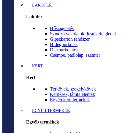
LAKÓTÉR
Lakótér
Hőszigetelés
Színező vakolatok, festékek, glettek
Gipszkarton rendszer
Hidegburkolás
Díszburkolatok
Csempe, padlólap, szaniter
KERT
Kert
Térkövek, szegélykövek
Kerítések, támfalelemek
Egyéb kerti termékek
EGYÉB TERMÉKEK
Egyéb termékek