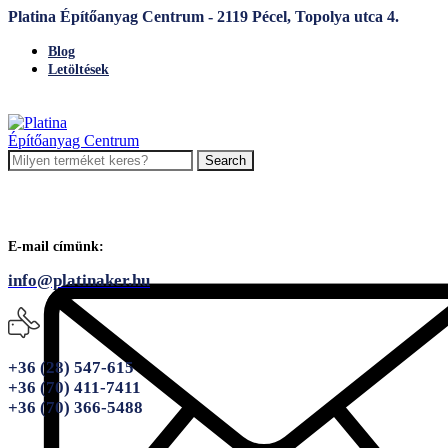
Platina Építőanyag Centrum - 2119 Pécel, Topolya utca 4.
Blog
Letöltések
Search
E-mail címünk:
info@platinaker.hu
+36 (28) 547-615
+36 (70) 411-7411
+36 (70) 366-5488