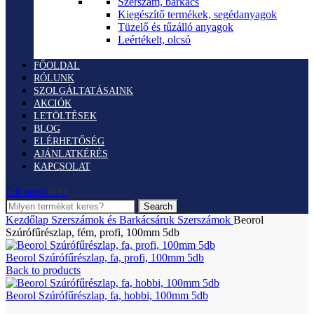
Szerszám, barkács
Kiegészítő termékek, segédanyagok
Tüzelő és tűzálló anyagok
Leértékelt, olcsó
FŐOLDAL
RÓLUNK
SZOLGÁLTATÁSAINK
AKCIÓK
LETÖLTÉSEK
BLOG
ELÉRHETŐSÉG
AJÁNLATKÉRÉS
KAPCSOLAT
0
items
0
Ft
Search
Kezdőlap
Szerszámok és Barkácsáruk
Szerszámok
Beorol
Szúrófűrészlap, fém, profi, 100mm 5db
Beorol Szúrófűrészlap, fa, profi, 100mm 5db
Back to products
Beorol Szúrófűrészlap, fa, hobbi, 100mm 5db