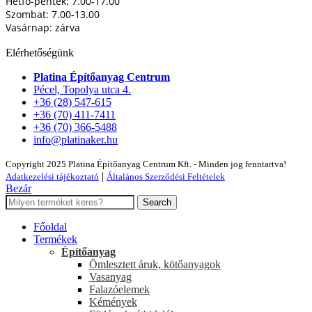
Hétfő-péntek: 7.00-17.00
Szombat: 7.00-13.00
Vasárnap: zárva
Elérhetőségünk
Platina Építőanyag Centrum
Pécel, Topolya utca 4.
+36 (28) 547-615
+36 (70) 411-7411
+36 (70) 366-5488
info@platinaker.hu
Copyright 2025 Platina Építőanyag Centrum Kft. - Minden jog fenntartva!
|
Adatkezelési tájékoztató
Általános Szerződési Feltételek
Bezár
Search
Főoldal
Termékek
Építőanyag
Ömlesztett áruk, kötőanyagok
Vasanyag
Falazóelemek
Kémények