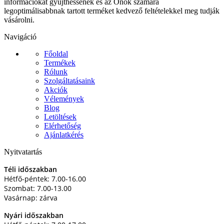
információkat gyűjthessenek és az Önök számára
legoptimálisabbnak tartott terméket kedvező feltételekkel meg tudják
vásárolni.
Navigáció
Főoldal
Termékek
Rólunk
Szolgáltatásaink
Akciók
Vélemények
Blog
Letöltések
Elérhetőség
Ajánlatkérés
Nyitvatartás
Téli időszakban
Hétfő-péntek: 7.00-16.00
Szombat: 7.00-13.00
Vasárnap: zárva
Nyári időszakban