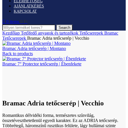
ELÉRHETŐSÉG
AJÁNLATKÉRÉS
KAPCSOLAT
0
items
0
Ft
Search
Kezdőlap
Tetőfedő anyagok és tartozékok
Tetőcserepek
Bramac
Tetőcserepek
Bramac Adria tetőcserép | Vecchio
Bramac Adria tetőcserép | Montano
Back to products
Bramac 7° Protector tetőcserép | Ébenfekete
Click to enlarge
Bramac Adria tetőcserép | Vecchio
Romantikus délvidéki forma, természetes színvilág,
összetéveszthetetlenül egyedi karakter. Ez az ADRIA tetőcserép.
Többrétegű, háromszínű rusztikus felülete, lágy hullámai szinte