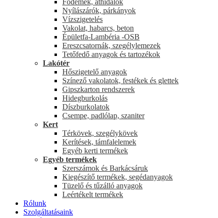
Födémek, áthidalók
Nyílászárók, párkányok
Vízszigetelés
Vakolat, habarcs, beton
Épületfa-Lambéria -OSB
Ereszcsatornák, szegélylemezek
Tetőfedő anyagok és tartozékok
Lakótér
Hőszigetelő anyagok
Színező vakolatok, festékek és glettek
Gipszkarton rendszerek
Hidegburkolás
Díszburkolatok
Csempe, padlólap, szaniter
Kert
Térkövek, szegélykövek
Kerítések, támfalelemek
Egyéb kerti termékek
Egyéb termékek
Szerszámok és Barkácsáruk
Kiegészítő termékek, segédanyagok
Tüzelő és tűzálló anyagok
Leértékelt termékek
Rólunk
Szolgáltatásaink