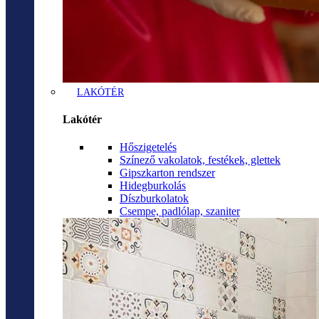
LAKÓTÉR
Lakótér
Hőszigetelés
Színező vakolatok, festékek, glettek
Gipszkarton rendszer
Hidegburkolás
Díszburkolatok
Csempe, padlólap, szaniter