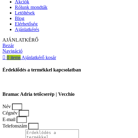
Akciók
Rólunk mondták
Letöltések
Blog
Elérhetőség
Ajánlatkérés
AJÁNLATKÉRŐ
Bezár
Navigáció
0
items
Ajánlatkérő kosár
Érdeklődés a termékkel kapcsolatban
Bramac Adria tetőcserép | Vecchio
Név
Cégnév
E-mail
Telefonszám