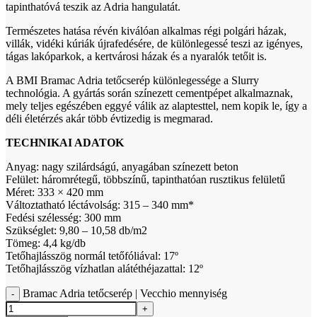
tapinthatóvá teszik az Adria hangulatát.
Természetes hatása révén kiválóan alkalmas régi polgári házak,
villák, vidéki kúriák újrafedésére, de különlegessé teszi az igényes,
tágas lakóparkok, a kertvárosi házak és a nyaralók tetőit is.
A BMI Bramac Adria tetőcserép különlegessége a Slurry
technológia. A gyártás során színezett cementpépet alkalmaznak,
mely teljes egészében eggyé válik az alaptesttel, nem kopik le, így a
déli életérzés akár több évtizedig is megmarad.
TECHNIKAI ADATOK
Anyag: nagy szilárdságú, anyagában színezett beton
Felület: háromrétegű, többszínű, tapinthatóan rusztikus felületű
Méret: 333 × 420 mm
Változtatható léctávolság: 315 – 340 mm*
Fedési szélesség: 300 mm
Szükséglet: 9,80 – 10,58 db/m2
Tömeg: 4,4 kg/db
Tetőhajlásszög normál tetőfóliával: 17º
Tetőhajlásszög vízhatlan alátéthéjazattal: 12º
Bramac Adria tetőcserép | Vecchio mennyiség