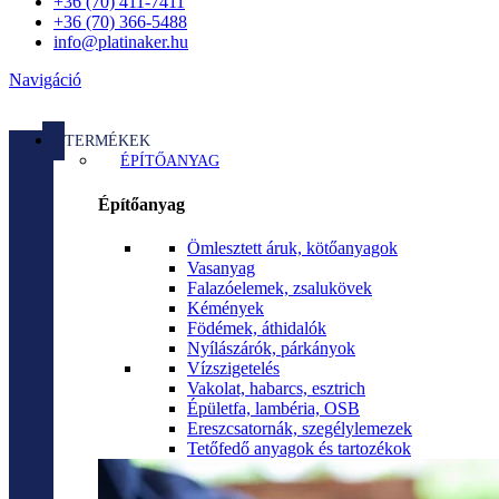
+36 (70) 411-7411
+36 (70) 366-5488
info@platinaker.hu
Navigáció
TERMÉKEK
ÉPÍTŐANYAG
Építőanyag
Ömlesztett áruk, kötőanyagok
Vasanyag
Falazóelemek, zsalukövek
Kémények
Födémek, áthidalók
Nyílászárók, párkányok
Vízszigetelés
Vakolat, habarcs, esztrich
Épületfa, lambéria, OSB
Ereszcsatornák, szegélylemezek
Tetőfedő anyagok és tartozékok