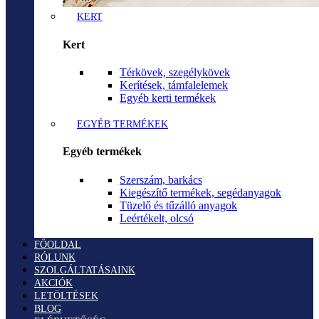
KERT
Kert
Térkövek, szegélykövek
Kerítések, támfalelemek
Egyéb kerti termékek
EGYÉB TERMÉKEK
Egyéb termékek
Szerszám, barkács
Kiegészítő termékek, segédanyagok
Tüzelő és tűzálló anyagok
Leértékelt, olcsó
FŐOLDAL
RÓLUNK
SZOLGÁLTATÁSAINK
AKCIÓK
LETÖLTÉSEK
BLOG