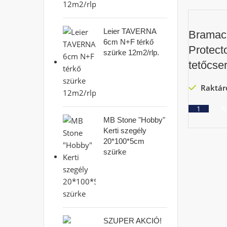
Leier TAVERNA
Bramac
6cm N+F térkő
Protect
szürke 12m2/rlp.
tetőcse
Raktár
Aj
MB Stone "Hobby"
Kerti szegély
20*100*5cm
szürke
SZUPER AKCIÓ!