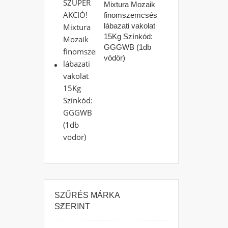
Mixtura Mozaik
finomszemcsés
lábazati vakolat
15Kg Színkód:
GGGWB (1db
vödör)
SZŰRÉS MÁRKA
SZERINT