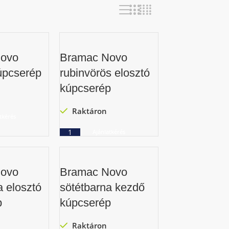
ovo
Bramac Novo
kúpcserép
rubinvörös elosztó
kúpcserép
Raktáron
tkérés
Ajánlatkérés
ovo
Bramac Novo
a elosztó
sötétbarna kezdő
p
kúpcserép
Raktáron