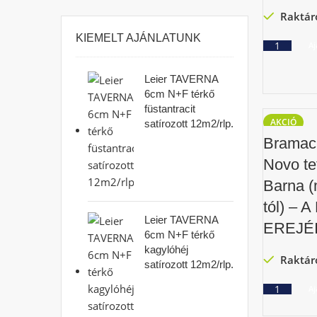
Raktár
KIEMELT AJÁNLATUNK
Aj
Leier TAVERNA
6cm N+F térkő
füstantracit
AKCIÓ
satírozott 12m2/rlp.
Bramac
Novo te
Barna (
tól) – 
Leier TAVERNA
EREJÉI
6cm N+F térkő
kagylóhéj
Raktár
satírozott 12m2/rlp.
Aj