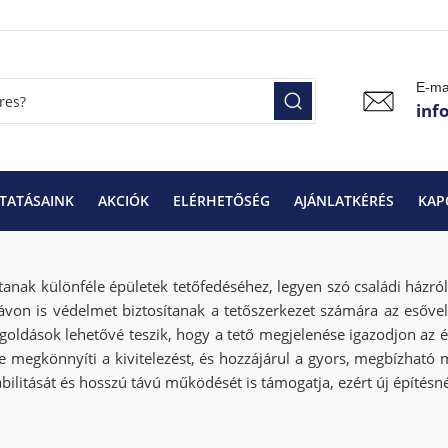
E-ma
inf
TATÁSAINK
AKCIÓK
ELÉRHETŐSÉG
AJÁNLATKÉRÉS
KAP
cserepek
Bramac Tetőcserepek
tanak különféle épületek tetőfedéséhez, legyen szó családi házr
on is védelmet biztosítanak a tetőszerkezet számára az esővel, 
oldások lehetővé teszik, hogy a tető megjelenése igazodjon az é
e megkönnyíti a kivitelezést, és hozzájárul a gyors, megbízható 
litását és hosszú távú működését is támogatja, ezért új építésnél 