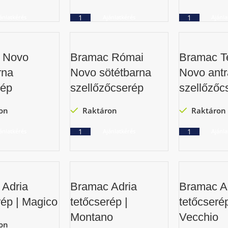
ánlatkérés
Ajánlatkérés
Ajánla
 Novo
Bramac Római
Bramac T
rna
Novo sötétbarna
Novo antr
rép
szellőzőcserép
szellőzőc
on
Raktáron
Raktáron
ánlatkérés
Ajánlatkérés
Ajánla
 Adria
Bramac Adria
Bramac A
rép | Magico
tetőcserép |
tetőcserép
Montano
Vecchio
on