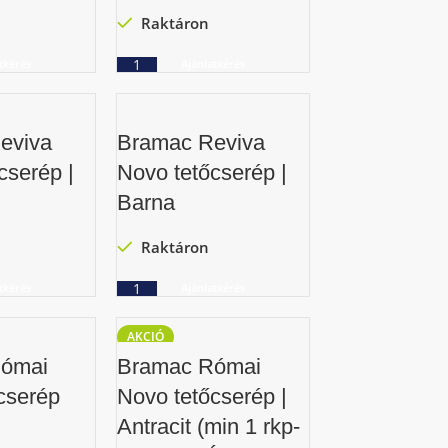
Raktáron
tkérés
Ajánlatkérés
eviva
Bramac Reviva
cserép |
Novo tetőcserép |
Barna
Raktáron
tkérés
Ajánlatkérés
AKCIÓ
ómai
Bramac Római
őcserép
Novo tetőcserép |
Antracit (min 1 rkp-