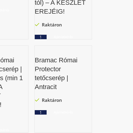
tól) – A KÉSZLET
tkérés
EREJÉIG!
Raktáron
Ajánlatkérés
ómai
Bramac Római
cserép |
Protector
s (min 1
tetőcserép |
A
Antracit
T
Raktáron
!
Ajánlatkérés
tkérés