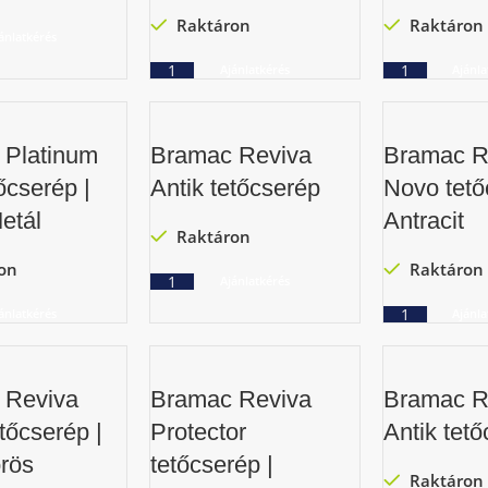
Raktáron
Raktáron
ánlatkérés
Ajánlatkérés
Ajánla
 Platinum
Bramac Reviva
Bramac R
őcserép |
Antik tetőcserép
Novo tető
etál
Antracit
Raktáron
on
Raktáron
Ajánlatkérés
ánlatkérés
Ajánla
 Reviva
Bramac Reviva
Bramac R
tőcserép |
Protector
Antik tet
rös
tetőcserép |
Raktáron