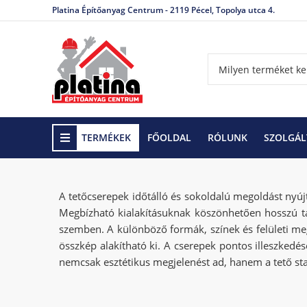
Platina Építőanyag Centrum - 2119 Pécel, Topolya utca 4.
TERMÉKEK
FŐOLDAL
RÓLUNK
SZOLGÁL
Kezdőlap
Tetőfedő anyagok és tartozékok
Tető
A tetőcserepek időtálló és sokoldalú megoldást nyúj
Megbízható kialakításuknak köszönhetően hosszú táv
szemben. A különböző formák, színek és felületi meg
összkép alakítható ki. A cserepek pontos illeszkedés
nemcsak esztétikus megjelenést ad, hanem a tető stabi