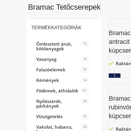
Bramac Tetőcserepek
TERMÉKKATEGÓRIÁK
Bramac
antracit
Ömlesztett áruk,
15
kötőanyagok
kúpcse
Vasanyag
10
Raktár
Falazóelemek
55
Aj
Kémények
14
Födémek, áthidalók
61
Bramac
Nyílászárók,
20
párkányok
rubinvö
kúpcse
Vízszigetelés
35
Vakolat, habarcs,
29
Raktár