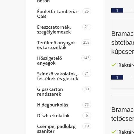
beton
Aj
Épületfa-Lambéria -
26
OSB
Ereszcsatornák,
21
szegélylemezek
Bramac
sötétba
Tetőfedő anyagok
258
és tartozékok
kúpcse
Hőszigetelő
145
anyagok
Raktár
Színező vakolatok,
71
Aj
festékek és glettek
Gipszkarton
80
rendszerek
Hidegburkolás
72
Bramac
Díszburkolatok
6
tetőcse
Csempe, padlólap,
18
szaniter
Raktár