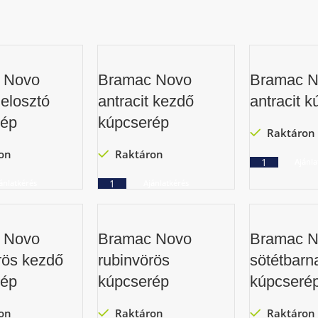
 Novo
Bramac Novo
Bramac N
 elosztó
antracit kezdő
antracit 
rép
kúpcserép
Raktáron
on
Raktáron
Ajánla
ánlatkérés
Ajánlatkérés
 Novo
Bramac Novo
Bramac N
rös kezdő
rubinvörös
sötétbarn
rép
kúpcserép
kúpcseré
on
Raktáron
Raktáron