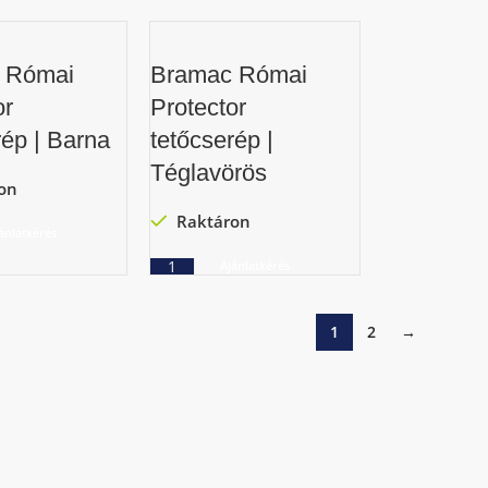
 Római
Bramac Római
or
Protector
rép | Barna
tetőcserép |
Téglavörös
on
Raktáron
ánlatkérés
Ajánlatkérés
1
2
→