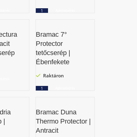
tkérés
Ajánlatkérés
ectura
Bramac 7°
acit
Protector
serép
tetőcserép |
Ébenfekete
Raktáron
tkérés
Ajánlatkérés
dria
Bramac Duna
 |
Thermo Protector |
Antracit