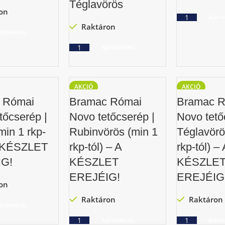
Téglavörös
on
Ajánla
Raktáron
ánlatkérés
Ajánlatkérés
AKCIÓ
AKCIÓ
 Római
Bramac Római
Bramac R
tőcserép |
Novo tetőcserép |
Novo tető
min 1 rkp-
Rubinvörös (min 1
Téglavörö
A KÉSZLET
rkp-tól) – A
rkp-tól) – 
G!
KÉSZLET
KÉSZLE
EREJÉIG!
EREJÉIG
on
Raktáron
Raktáron
ánlatkérés
Ajánlatkérés
Ajánla