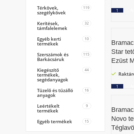
Térkövek,
119
Aj
szegélykövek
Kerítések,
32
támfalelemek
Egyéb kerti
10
Bramac
termékek
Star tet
Szerszámok és
115
Barkácsáruk
Ezüst M
Kiegészítő
44
Raktár
termékek,
segédanyagok
Aj
Tüzelő és tűzálló
16
anyagok
Leértékelt
9
Bramac
termékek
Novo te
Egyéb termékek
15
Téglavö