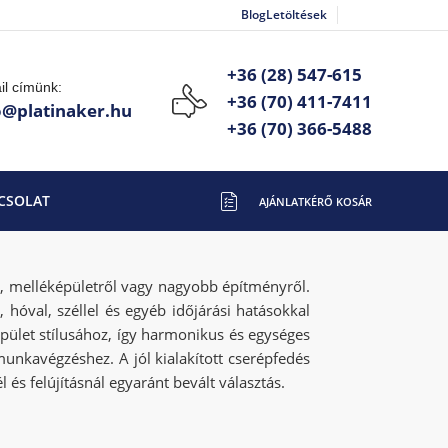
Blog
Letöltések
+36 (28) 547-615
il címünk:
+36 (70) 411-7411
o@platinaker.hu
+36 (70) 366-5488
CSOLAT
1–30 termék, összesen 42 db
ól, melléképületről vagy nagyobb építményről.
hóval, széllel és egyéb időjárási hatásokkal
pület stílusához, így harmonikus és egységes
munkavégzéshez. A jól kialakított cserépfedés
és felújításnál egyaránt bevált választás.