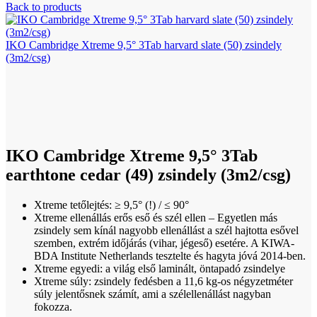
Back to products
IKO Cambridge Xtreme 9,5° 3Tab harvard slate (50) zsindely
(3m2/csg)
Click to enlarge
IKO Cambridge Xtreme 9,5° 3Tab
earthtone cedar (49) zsindely (3m2/csg)
Xtreme tetőlejtés: ≥ 9,5° (!) / ≤ 90°
Xtreme ellenállás erős eső és szél ellen – Egyetlen más
zsindely sem kínál nagyobb ellenállást a szél hajtotta esővel
szemben, extrém időjárás (vihar, jégeső) esetére. A KIWA-
BDA Institute Netherlands tesztelte és hagyta jóvá 2014-ben.
Xtreme egyedi: a világ első laminált, öntapadó zsindelye
Xtreme súly: zsindely fedésben a 11,6 kg-os négyzetméter
súly jelentősnek számít, ami a szélellenállást nagyban
fokozza.