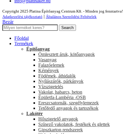
info@platinaker.hu
Copyright 2025 Platina Építőanyag Centrum Kft. - Minden jog fenntartva!
|
Adatkezelési tájékoztató
Általános Szerződési Feltételek
Bezár
Search
Főoldal
Termékek
Építőanyag
Ömlesztett áruk, kötőanyagok
Vasanyag
Falazóelemek
Kémények
Födémek, áthidalók
Nyílászárók, párkányok
Vízszigetelés
Vakolat, habarcs, beton
Épületfa-Lambéria -OSB
Ereszcsatornák, szegélylemezek
Tetőfedő anyagok és tartozékok
Lakótér
Hőszigetelő anyagok
Színező vakolatok, festékek és glettek
Gipszkarton rendszerek