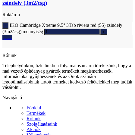
zsindely (3m2/csg)
Raktáron
IKO Cambridge Xtreme 9,5° 3Tab riviera red (55) zsindely
(3m2/csg) mennyiség
Ajánlatkérés
Rólunk
Telephelyünkön, üzletünkben folyamatosan arra törekszünk, hogy a
mai vezető építőanyag gyártók termékeit megismerhessék,
információkat gyűjthessenek és az Önök számára
legoptimálisabbnak tartott terméket kedvező feltételekkel meg tudják
vásárolni.
Navigáció
Főoldal
Termékek
Rólunk
Szolgáltatásaink
Akciók
Vélemények