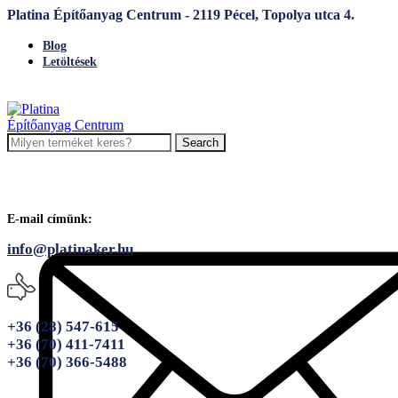
Platina Építőanyag Centrum - 2119 Pécel, Topolya utca 4.
Blog
Letöltések
Search
E-mail címünk:
info@platinaker.hu
+36 (28) 547-615
+36 (70) 411-7411
+36 (70) 366-5488