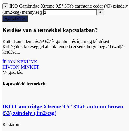
IKO Cambridge Xtreme 9,5° 3Tab earthtone cedar (49) zsindely
(3m2/csg) mennyiség
Ajánlatkérés
Kérdése van a termékkel kapcsolatban?
Kattintson a lenti
érdeklődés
gombra, és írja meg kérdéseit.
Kollégáink készséggel állnak rendelkezésére, hogy megválaszolják
kérdéseit.
ÍRJON NEKÜNK
HÍVJON MINKET
Megosztás:
Kapcsolódó termékek
IKO Cambridge Xtreme 9,5° 3Tab autumn brown
(53) zsindely (3m2/csg)
Raktáron