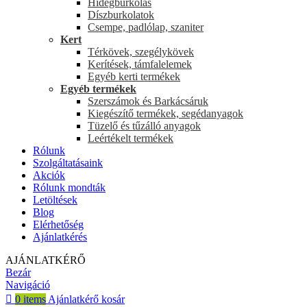
Hidegburkolás
Díszburkolatok
Csempe, padlólap, szaniter
Kert
Térkövek, szegélykövek
Kerítések, támfalelemek
Egyéb kerti termékek
Egyéb termékek
Szerszámok és Barkácsáruk
Kiegészítő termékek, segédanyagok
Tüzelő és tűzálló anyagok
Leértékelt termékek
Rólunk
Szolgáltatásaink
Akciók
Rólunk mondták
Letöltések
Blog
Elérhetőség
Ajánlatkérés
AJÁNLATKÉRŐ
Bezár
Navigáció
0
items
Ajánlatkérő kosár