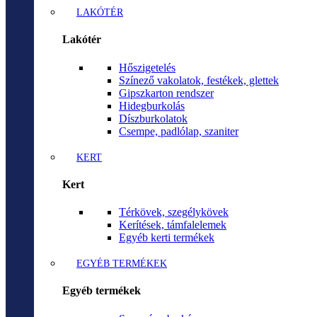
LAKÓTÉR
Lakótér
Hőszigetelés
Színező vakolatok, festékek, glettek
Gipszkarton rendszer
Hidegburkolás
Díszburkolatok
Csempe, padlólap, szaniter
KERT
Kert
Térkövek, szegélykövek
Kerítések, támfalelemek
Egyéb kerti termékek
EGYÉB TERMÉKEK
Egyéb termékek