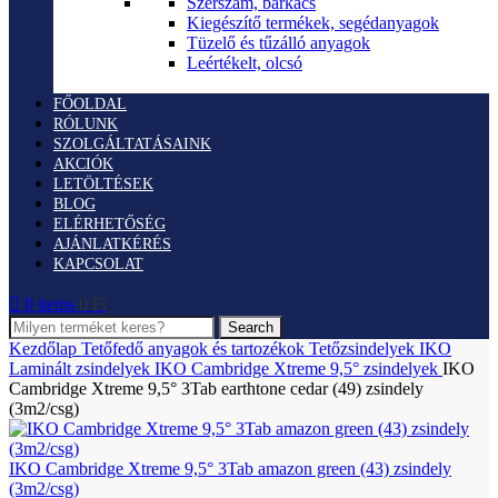
Szerszám, barkács
Kiegészítő termékek, segédanyagok
Tüzelő és tűzálló anyagok
Leértékelt, olcsó
FŐOLDAL
RÓLUNK
SZOLGÁLTATÁSAINK
AKCIÓK
LETÖLTÉSEK
BLOG
ELÉRHETŐSÉG
AJÁNLATKÉRÉS
KAPCSOLAT
0
items
0
Ft
Search
Kezdőlap
Tetőfedő anyagok és tartozékok
Tetőzsindelyek
IKO
Laminált zsindelyek
IKO Cambridge Xtreme 9,5° zsindelyek
IKO
Cambridge Xtreme 9,5° 3Tab earthtone cedar (49) zsindely
(3m2/csg)
IKO Cambridge Xtreme 9,5° 3Tab amazon green (43) zsindely
(3m2/csg)