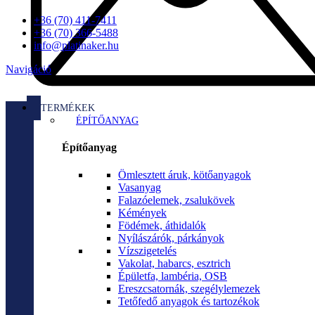
+36 (70) 411-7411
+36 (70) 366-5488
info@platinaker.hu
Navigáció
TERMÉKEK
ÉPÍTŐANYAG
Építőanyag
Ömlesztett áruk, kötőanyagok
Vasanyag
Falazóelemek, zsalukövek
Kémények
Födémek, áthidalók
Nyílászárók, párkányok
Vízszigetelés
Vakolat, habarcs, esztrich
Épületfa, lambéria, OSB
Ereszcsatornák, szegélylemezek
Tetőfedő anyagok és tartozékok