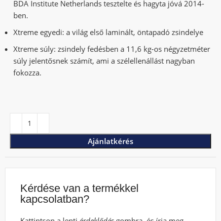
BDA Institute Netherlands tesztelte és hagyta jóvá 2014-
ben.
Xtreme egyedi: a világ első laminált, öntapadó zsindelye
Xtreme súly: zsindely fedésben a 11,6 kg-os négyzetméter
súly jelentősnek számít, ami a szélellenállást nagyban
fokozza.
Ajánlatkérés
Kérdése van a termékkel
kapcsolatban?
Kattintson a lenti
érdeklődés
gombra, és írja meg