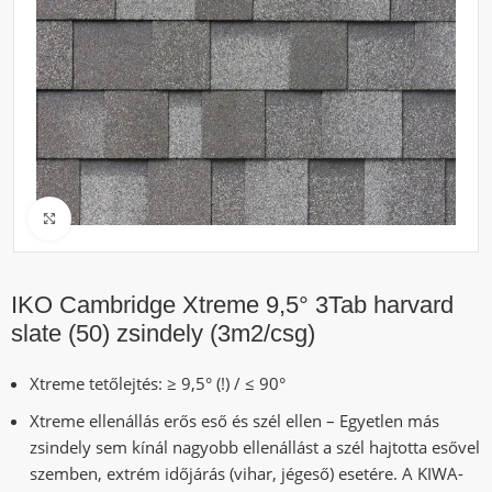
Click to enlarge
IKO Cambridge Xtreme 9,5° 3Tab harvard
slate (50) zsindely (3m2/csg)
Xtreme tetőlejtés: ≥ 9,5° (!) / ≤ 90°
Xtreme ellenállás erős eső és szél ellen – Egyetlen más
zsindely sem kínál nagyobb ellenállást a szél hajtotta esővel
szemben, extrém időjárás (vihar, jégeső) esetére. A KIWA-