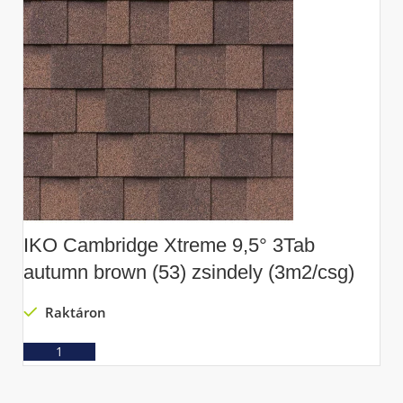
IKO Cambridge Xtreme 9,5° 3Tab
I
autumn brown (53) zsindely (3m2/csg)
r
Raktáron
Ajánlatkérés