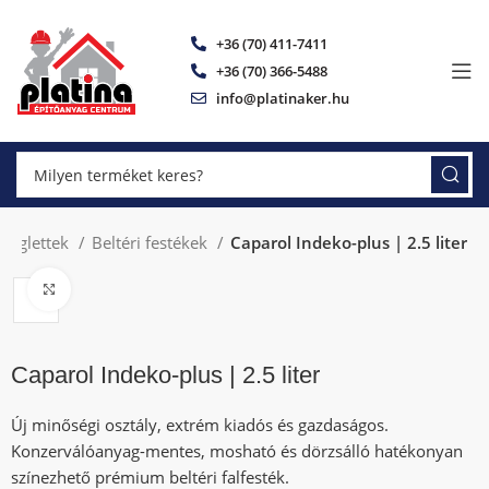
+36 (70) 411-7411
+36 (70) 366-5488
info@platinaker.hu
és glettek
Beltéri festékek
Caparol Indeko-plus | 2.5 liter
Click to enlarge
Caparol Indeko-plus | 2.5 liter
Új minőségi osztály, extrém kiadós és gazdaságos.
Konzerválóanyag-mentes, mosható és dörzsálló hatékonyan
színezhető prémium beltéri falfesték.