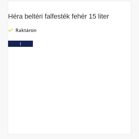
Héra beltéri falfesték fehér 15 liter
Raktáron
Ajánlatkérés
C