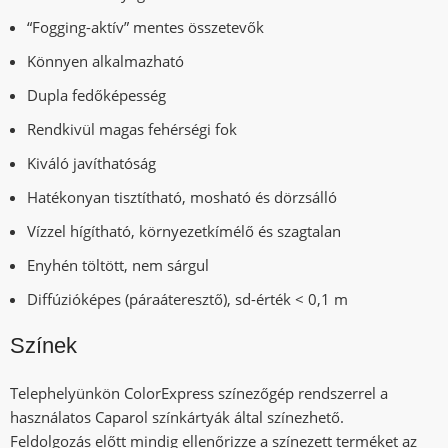
“Fogging-aktív” mentes összetevők
Könnyen alkalmazható
Dupla fedőképesség
Rendkivül magas fehérségi fok
Kiváló javíthatóság
Hatékonyan tisztítható, mosható és dörzsálló
Vízzel hígítható, környezetkímélő és szagtalan
Enyhén töltött, nem sárgul
Diffúzióképes (páraáteresztő), sd-érték < 0,1 m
Színek
Telephelyünkön ColorExpress színezőgép rendszerrel a
használatos Caparol színkártyák által színezhető.
Feldolgozás előtt mindig ellenőrizze a színezett terméket az