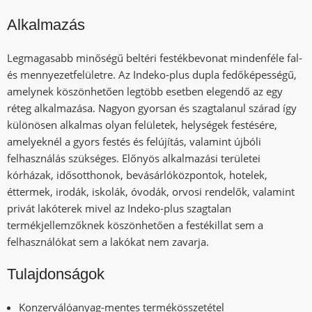
Alkalmazás
Legmagasabb minőségű beltéri festékbevonat mindenféle fal-
és mennyezetfelületre. Az Indeko-plus dupla fedőképességű,
amelynek köszönhetően legtöbb esetben elegendő az egy
réteg alkalmazása. Nagyon gyorsan és szagtalanul szárad így
különösen alkalmas olyan felületek, helységek festésére,
amelyeknél a gyors festés és felújítás, valamint újbóli
felhasználás szükséges. Előnyös alkalmazási területei
kórházak, idősotthonok, bevásárlóközpontok, hotelek,
éttermek, irodák, iskolák, óvodák, orvosi rendelők, valamint
privát lakóterek mivel az Indeko-plus szagtalan
termékjellemzőknek köszönhetően a festékillat sem a
felhasználókat sem a lakókat nem zavarja.
Tulajdonságok
Konzerválóanyag-mentes termékösszetétel