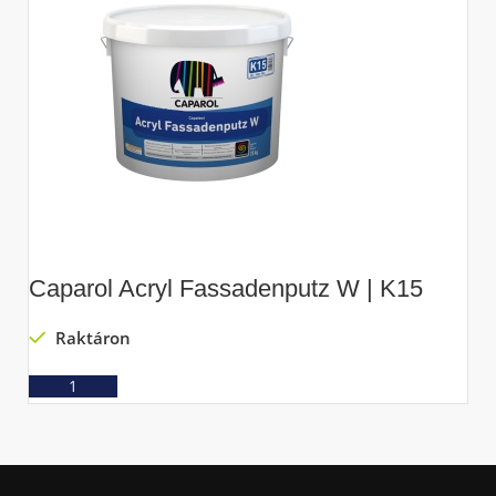
Caparol Acryl Fassadenputz W | K15
C
Raktáron
Ajánlatkérés