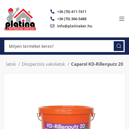
+36 (70) 411-7411
+36 (70) 366-5488
info@platinaker.hu
akolatok
Diszperziós vakolatok
Caparol KD-Rillenputz 20