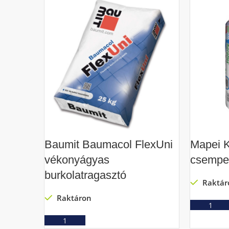
Baumit Baumacol FlexUni
Mapei K
vékonyágyas
csempe
burkolatragasztó
Raktár
Raktáron
Ajánlatkérés