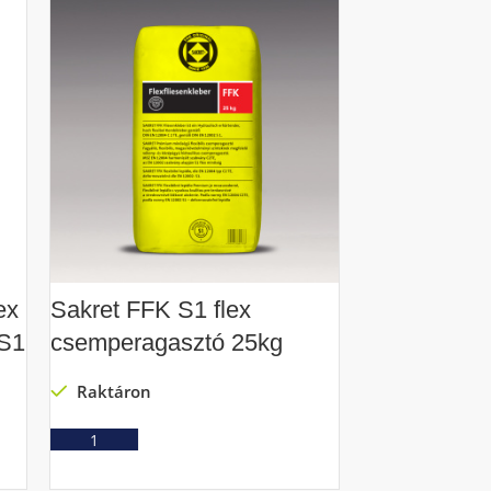
ex
Sakret FFK S1 flex
Cemix Basis
 S1
csemperagasztó 25kg
csemperaga
Raktáron
Raktáron
Ajánlatkérés
Ajá