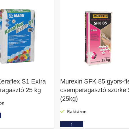
eraflex S1 Extra
Murexin SFK 85 gyors-fl
ragasztó 25 kg
csemperagasztó szürke
(25kg)
on
Raktáron
Ajánlatkérés
Ajánlatkérés