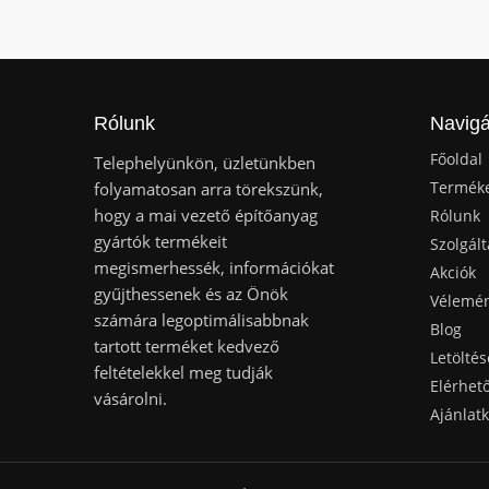
Rólunk
Navigá
Főoldal
Telephelyünkön, üzletünkben
Termék
folyamatosan arra törekszünk,
hogy a mai vezető építőanyag
Rólunk
gyártók termékeit
Szolgált
megismerhessék, információkat
Akciók
gyűjthessenek és az Önök
Vélemé
számára legoptimálisabbnak
Blog
tartott terméket kedvező
Letöltés
feltételekkel meg tudják
Elérhet
vásárolni.
Ajánlat