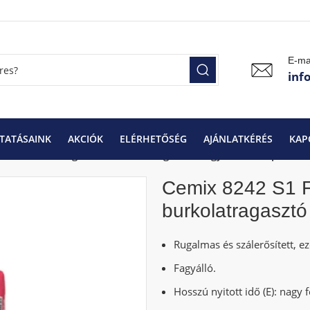
E-ma
inf
TATÁSAINK
AKCIÓK
ELÉRHETŐSÉG
AJÁNLATKÉRÉS
KAP
2 S1 FLEX M rugalmas burkolatragasztó nagyméretű lapokhoz
Cemix 8242 S1 
burkolatragaszt
Rugalmas és szálerősített, e
Fagyálló.
Hosszú nyitott idő (E): nagy 