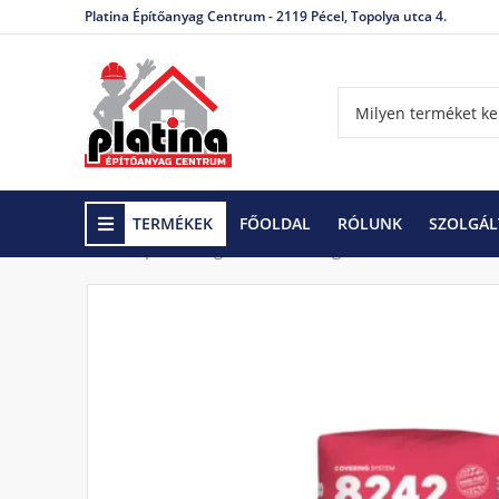
Platina Építőanyag Centrum - 2119 Pécel, Topolya utca 4.
TERMÉKEK
FŐOLDAL
RÓLUNK
SZOLGÁL
Kezdőlap
Hidegburkolás
Ragasztók
Cemix 824