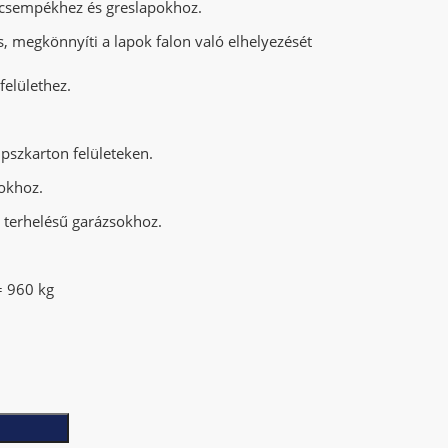
 csempékhez és greslapokhoz.
s, megkönnyíti a lapok falon való elhelyezését
felülethez.
ipszkarton felületeken.
okhoz.
 terhelésű garázsokhoz.
60 kg