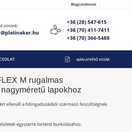
Blog
Letöltések
+36 (28) 547-615
il címünk:
+36 (70) 411-7411
o@platinaker.hu
+36 (70) 366-5488
CSOLAT
FLEX M rugalmas
ó nagyméretű lapokhoz
zért ellenáll a hőingadozásból származó feszültségnek.
felületek egyszerre történő burkolásához.