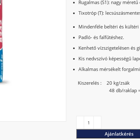
Rugalmas (S1): nagy méretű
Tixotróp (T): lecsúszásmente
Mindenféle beltéri és kültéri 
Padló- és falfűtéshez.
Kenhető vízszigetelésen és g
Kis nedvszívó képességű lap
Alkalmas mérsékelt forgalmi
Kiszerelés : 20 kg/zsák
48 db/raklap = 9
Ajánlatkérés