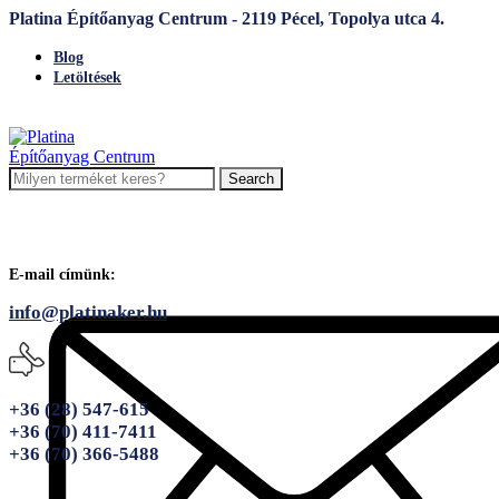
Platina Építőanyag Centrum - 2119 Pécel, Topolya utca 4.
Blog
Letöltések
Search
E-mail címünk:
info@platinaker.hu
+36 (28) 547-615
+36 (70) 411-7411
+36 (70) 366-5488