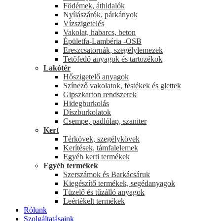
Födémek, áthidalók
Nyílászárók, párkányok
Vízszigetelés
Vakolat, habarcs, beton
Épületfa-Lambéria -OSB
Ereszcsatornák, szegélylemezek
Tetőfedő anyagok és tartozékok
Lakótér
Hőszigetelő anyagok
Színező vakolatok, festékek és glettek
Gipszkarton rendszerek
Hidegburkolás
Díszburkolatok
Csempe, padlólap, szaniter
Kert
Térkövek, szegélykövek
Kerítések, támfalelemek
Egyéb kerti termékek
Egyéb termékek
Szerszámok és Barkácsáruk
Kiegészítő termékek, segédanyagok
Tüzelő és tűzálló anyagok
Leértékelt termékek
Rólunk
Szolgáltatásaink