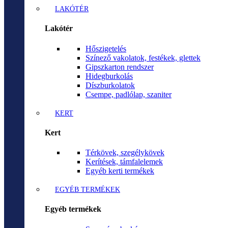
LAKÓTÉR
Lakótér
Hőszigetelés
Színező vakolatok, festékek, glettek
Gipszkarton rendszer
Hidegburkolás
Díszburkolatok
Csempe, padlólap, szaniter
KERT
Kert
Térkövek, szegélykövek
Kerítések, támfalelemek
Egyéb kerti termékek
EGYÉB TERMÉKEK
Egyéb termékek