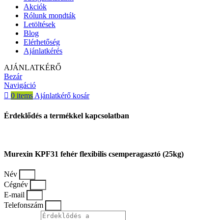
Akciók
Rólunk mondták
Letöltések
Blog
Elérhetőség
Ajánlatkérés
AJÁNLATKÉRŐ
Bezár
Navigáció
0
items
Ajánlatkérő kosár
Érdeklődés a termékkel kapcsolatban
Murexin KPF31 fehér flexibilis csemperagasztó (25kg)
Név
Cégnév
E-mail
Telefonszám