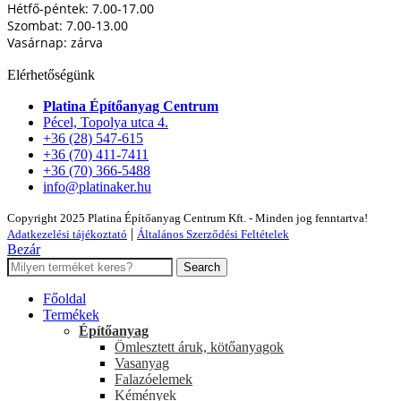
Hétfő-péntek: 7.00-17.00
Szombat: 7.00-13.00
Vasárnap: zárva
Elérhetőségünk
Platina Építőanyag Centrum
Pécel, Topolya utca 4.
+36 (28) 547-615
+36 (70) 411-7411
+36 (70) 366-5488
info@platinaker.hu
Copyright 2025 Platina Építőanyag Centrum Kft. - Minden jog fenntartva!
|
Adatkezelési tájékoztató
Általános Szerződési Feltételek
Bezár
Search
Főoldal
Termékek
Építőanyag
Ömlesztett áruk, kötőanyagok
Vasanyag
Falazóelemek
Kémények