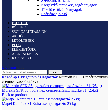
Szerszám, barkács
Kiegészítő termékek, segédanyagok
Tüzelő és tűzálló anyagok
Leértékelt, olcsó
FŐOLDAL
RÓLUNK
SZOLGÁLTATÁSAINK
AKCIÓK
LETÖLTÉSEK
BLOG
ELÉRHETŐSÉG
AJÁNLATKÉRÉS
KAPCSOLAT
0
items
0
Ft
Search
Kezdőlap
Hidegburkolás
Ragasztók
Murexin KPF31 fehér flexibilis
csemperagasztó (25kg)
Murexin SFK 85 gyors-flex csemperagasztó szürke S1 (25kg)
Back to products
Mapei Keraflex S1 Extra csemperagasztó 25 kg