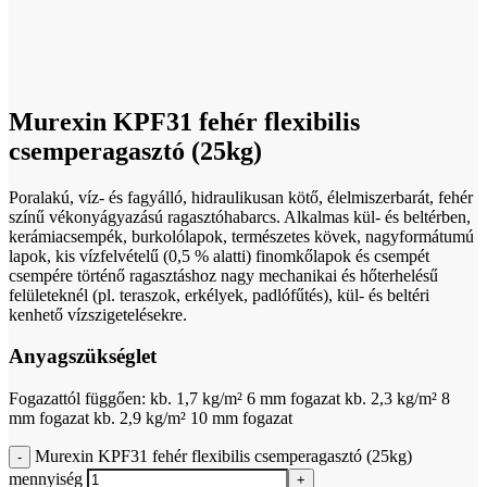
Click to enlarge
Murexin KPF31 fehér flexibilis
csemperagasztó (25kg)
Poralakú, víz- és fagyálló, hidraulikusan kötő, élelmiszerbarát, fehér
színű vékonyágyazású ragasztóhabarcs. Alkalmas kül- és beltérben,
kerámiacsempék, burkolólapok, természetes kövek, nagyformátumú
lapok, kis vízfelvételű (0,5 % alatti) finomkőlapok és csempét
csempére történő ragasztáshoz nagy mechanikai és hőterhelésű
felületeknél (pl. teraszok, erkélyek, padlófűtés), kül- és beltéri
kenhető vízszigetelésekre.
Anyagszükséglet
Fogazattól függően: kb. 1,7 kg/m² 6 mm fogazat kb. 2,3 kg/m² 8
mm fogazat kb. 2,9 kg/m² 10 mm fogazat
Murexin KPF31 fehér flexibilis csemperagasztó (25kg)
mennyiség