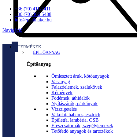
+36 (70) 411-7411
+36 (70) 366-5488
info@platinaker.hu
Navigáció
TERMÉKEK
ÉPÍTŐANYAG
Építőanyag
Ömlesztett áruk, kötőanyagok
Vasanyag
Falazóelemek, zsalukövek
Kémények
Födémek, áthidalók
Nyílászárók, párkányok
Vízszigetelés
Vakolat, habarcs, esztrich
Épületfa, lambéria, OSB
Ereszcsatornák, szegélylemezek
Tetőfedő anyagok és tartozékok