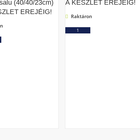
salu (40/40/23cm)
A KÉSZLET EREJÉIG!
SZLET EREJÉIG!
Raktáron
on
Ajánlatkérés
Ajánlatkérés