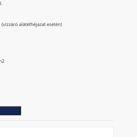
l.
 (vízzáró alátéthéjazat esetén)
/m2