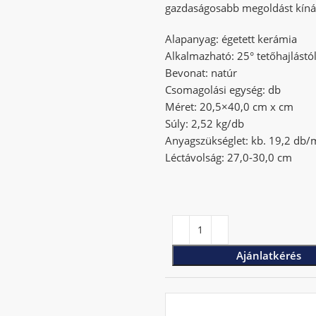
gazdaságosabb megoldást kíná
Alapanyag: égetett kerámia
Alkalmazható: 25° tetőhajlástól
Bevonat: natúr
Csomagolási egység: db
Méret: 20,5×40,0 cm x cm
Súly: 2,52 kg/db
Anyagszükséglet: kb. 19,2 db
Léctávolság: 27,0-30,0 cm
Ajánlatkérés