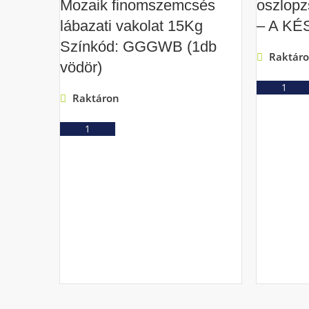
Mozaik finomszemcsés
oszlopz
lábazati vakolat 15Kg
– A KÉ
Színkód: GGGWB (1db
Raktár
vödör)
Raktáron
Ajánlatkérés