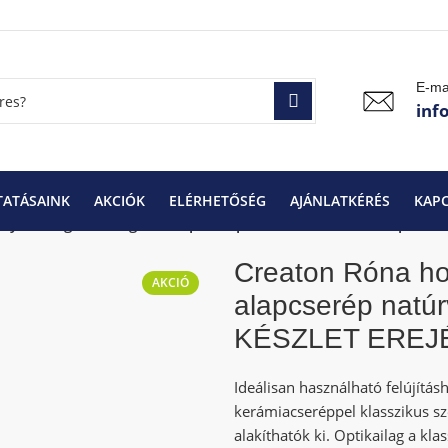
E-ma
inf
TATÁSAINK
AKCIÓK
ELÉRHETŐSÉG
AJÁNLATKÉRÉS
KAP
yolt szegmensvágású alapcserép natúrvörös (min 1 rkp-tól) –
Creaton Róna h
AKCIÓ
alapcserép natúrv
KÉSZLET EREJÉ
Ideálisan használható felújítás
kerámiacseréppel klasszikus sz
alakíthatók ki. Optikailag a kla