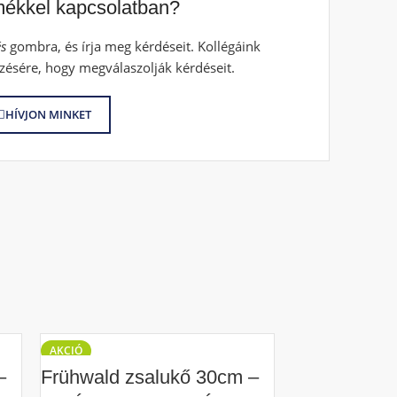
mékkel kapcsolatban?
s
gombra, és írja meg kérdéseit. Kollégáink
zésére, hogy megválaszolják kérdéseit.
HÍVJON MINKET
AKCIÓ
AKCIÓ
–
Frühwald zsalukő 30cm –