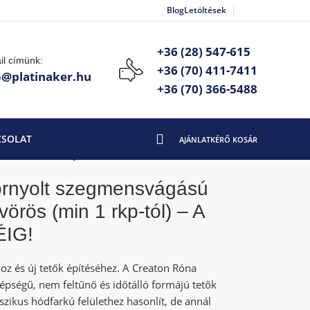
Blog
Letöltések
+36 (28) 547-615
il címünk:
+36 (70) 411-7411
o@platinaker.hu
+36 (70) 366-5488
CSOLAT
 A KÉSZLET EREJÉIG!
ornyolt szegmensvágású
örös (min 1 rkp-tól) – A
IG!
hoz és új tetők építéséhez. A Creaton Róna
épségű, nem feltűnő és időtálló formájú tetők
sszikus hódfarkú felülethez hasonlít, de annál