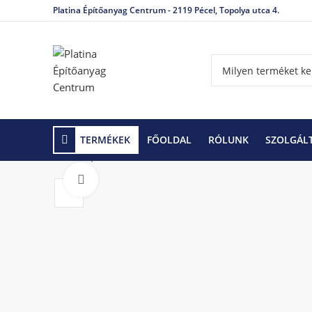
Platina Építőanyag Centrum - 2119 Pécel, Topolya utca 4.
TERMÉKEK
FŐOLDAL
RÓLUNK
SZOLGÁL
Kezdőlap
Leértékelt termékek
Creaton Róna horn
Click to enlarge