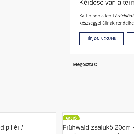
Kérdése van a ter
Kattintson a lenti
érdeklődé
készséggel állnak rendelke
ÍRJON NEKÜNK
Megosztás:
AKCIÓ
 pillér /
Frühwald zsalukő 20cm 