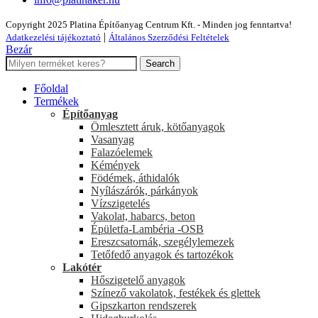
Copyright 2025 Platina Építőanyag Centrum Kft. - Minden jog fenntartva!
|
Adatkezelési tájékoztató
Általános Szerződési Feltételek
Bezár
Search
Főoldal
Termékek
Építőanyag
Ömlesztett áruk, kötőanyagok
Vasanyag
Falazóelemek
Kémények
Födémek, áthidalók
Nyílászárók, párkányok
Vízszigetelés
Vakolat, habarcs, beton
Épületfa-Lambéria -OSB
Ereszcsatornák, szegélylemezek
Tetőfedő anyagok és tartozékok
Lakótér
Hőszigetelő anyagok
Színező vakolatok, festékek és glettek
Gipszkarton rendszerek