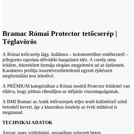
Click to enlarge
Bramac Római Protector tetőcserép |
Téglavörös
A Római tetőcserép lágy, hullámos – kolostortetőkre emlékeztető –
jellegzetes rajzolata délvidéki hangulatot idéz. A cserép sima
felülete, lekerekített formája elegáns megjelenést ad az épületnek.
Karakteres profilja összetéveszthetetlenül egyedi építészeti
megformálást tesz lehetővé.
A PRÉMIUM kategóriában a Római modell Protector felülettel van
ellátva, hogy jobban ellenálljon az időjárás viszontagságainak.
A BMI Bramac az Antik tetőcserepek teljes testét különböző színű
betonból keveri, így a klasszikus összkép az évek múltával is
megmarad.
TECHNIKAI ADATOK
Anyag: nagy szilárdságú, anyagában színezett beton