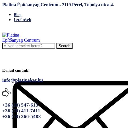
Platina Építőanyag Centrum - 2119 Pécel, Topolya utca 4.
Blog
Letöltések
Search
E-mail címünk:
info@platinaker.hu
+36 (28) 547-615
+36 (70) 411-7411
+36 (70) 366-5488