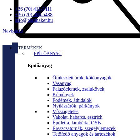
+36 (70) 411-7411
+36 (70) 366-5488
info@platinaker.hu
Navigáció
TERMÉKEK
ÉPÍTŐANYAG
Építőanyag
Ömlesztett áruk, kötőanyagok
Vasanyag
Falazóelemek, zsalukövek
Kémények
Födémek, áthidalók
Nyílászárók, párkányok
Vízszigetelés
Vakolat, habarcs, esztrich
Épületfa, lambéria, OSB
Ereszcsatornák, szegélylemezek
Tetőfedő anyagok és tartozékok