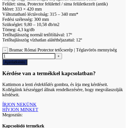
Felület: sima, Protector felülettel / sima felületkezelt (antik)
Méret: 333 × 420 mm
Változtatható léctávolság: 315 – 340 mm*
Fedési szélesség: 300 mm
Szükséglet: 9,80 – 10,58 db/m2
Tömeg: 4,3 kg/db
Tetőhajlásszög normál tetőfóliával: 17º
Tetőhajlásszög vízhatlan alátéthéjazattal: 12º
Bramac Római Protector tetőcserép | Téglavörös mennyiség
Ajánlatkérés
Kérdése van a termékkel kapcsolatban?
Kattintson a lenti
érdeklődés
gombra, és írja meg kérdéseit.
Kollégáink készséggel állnak rendelkezésére, hogy megválaszolják
kérdéseit.
ÍRJON NEKÜNK
HÍVJON MINKET
Megosztás:
Kapcsolódó termékek