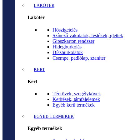
LAKÓTÉR
Lakótér
Hőszigetelés
Színező vakolatok, festékek, glettek
Gipszkarton rendszer
Hidegburkolás
Díszburkolatok
Csempe, padlólap, szaniter
KERT
Kert
Térkövek, szegélykövek
Kerítések, támfalelemek
Egyéb kerti termékek
EGYÉB TERMÉKEK
Egyéb termékek