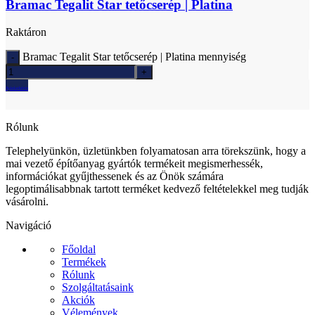
Bramac Tegalit Star tetőcserép | Platina
Raktáron
Bramac Tegalit Star tetőcserép | Platina mennyiség
Ajánlatkérés
Rólunk
Telephelyünkön, üzletünkben folyamatosan arra törekszünk, hogy a
mai vezető építőanyag gyártók termékeit megismerhessék,
információkat gyűjthessenek és az Önök számára
legoptimálisabbnak tartott terméket kedvező feltételekkel meg tudják
vásárolni.
Navigáció
Főoldal
Termékek
Rólunk
Szolgáltatásaink
Akciók
Vélemények