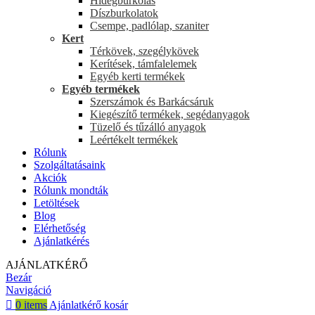
Hidegburkolás
Díszburkolatok
Csempe, padlólap, szaniter
Kert
Térkövek, szegélykövek
Kerítések, támfalelemek
Egyéb kerti termékek
Egyéb termékek
Szerszámok és Barkácsáruk
Kiegészítő termékek, segédanyagok
Tüzelő és tűzálló anyagok
Leértékelt termékek
Rólunk
Szolgáltatásaink
Akciók
Rólunk mondták
Letöltések
Blog
Elérhetőség
Ajánlatkérés
AJÁNLATKÉRŐ
Bezár
Navigáció
0
items
Ajánlatkérő kosár