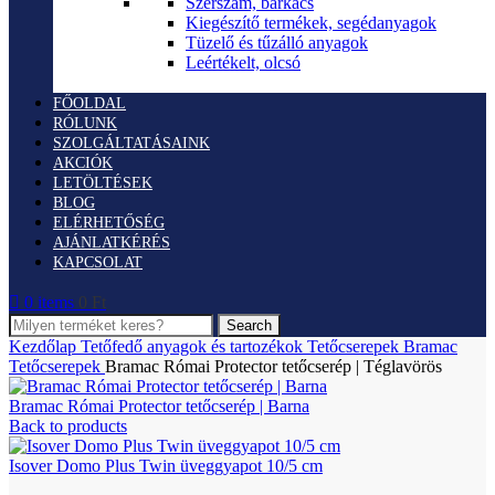
Szerszám, barkács
Kiegészítő termékek, segédanyagok
Tüzelő és tűzálló anyagok
Leértékelt, olcsó
FŐOLDAL
RÓLUNK
SZOLGÁLTATÁSAINK
AKCIÓK
LETÖLTÉSEK
BLOG
ELÉRHETŐSÉG
AJÁNLATKÉRÉS
KAPCSOLAT
0
items
0
Ft
Search
Kezdőlap
Tetőfedő anyagok és tartozékok
Tetőcserepek
Bramac
Tetőcserepek
Bramac Római Protector tetőcserép | Téglavörös
Bramac Római Protector tetőcserép | Barna
Back to products
Isover Domo Plus Twin üveggyapot 10/5 cm