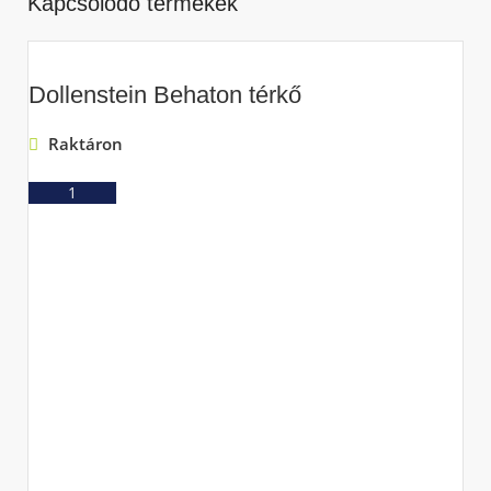
Kapcsolódó termékek
Dollenstein Behaton térkő
Raktáron
Ajánlatkérés
D