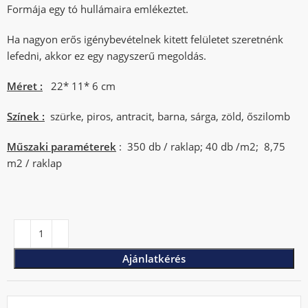
Formája egy tó hullámaira emlékeztet.
Ha nagyon erős igénybevételnek kitett felületet szeretnénk
lefedni, akkor ez egy nagyszerű megoldás.
Méret :
22* 11* 6 cm
Színek :
szürke, piros, antracit, barna, sárga, zöld, őszilomb
Műszaki paraméterek
: 350 db / raklap; 40 db /m2; 8,75
m2 / raklap
Ajánlatkérés