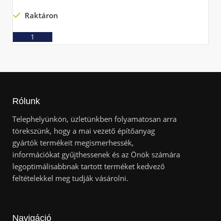
Raktáron
Ajánlatkérés
Rólunk
Telephelyünkön, üzletünkben folyamatosan arra
törekszünk, hogy a mai vezető építőanyag
gyártók termékeit megismerhessék,
információkat gyűjthessenek és az Önök számára
legoptimálisabbnak tartott terméket kedvező
feltételekkel meg tudják vásárolni.
Navigáció