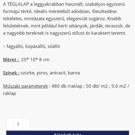
A TÉGLALAP a leggyakrabban használt, szabályos egyszerű
formájú térkő. Ideális méretéből adódóan, illeszkedése
tökéletes, mintázata egyszerű, eleganciát sugároz. Kisebb
felületeknek, mint például kerti sétányok, járdák, teraszok, de
a nagyobb tereknek is nagyszerű stílust és karaktert teremt.
– fagyálló, kopásálló, sóálló
Méret :
20* 10* 8 cm
Színek :
szürke, piros, antracit, barna
Műszaki paraméterek
: 480 db /raklap ; 50 db/ m2 ; 9,6 m2 /
raklap
Ajánlatkérés