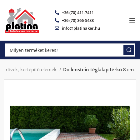
+36 (70) 411-7411
+36 (70) 366-5488
info@platinaker.hu
 térkövek, kertépítő elemek
Dollenstein téglalap térkő 8 cm