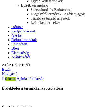
Egyéb kerti termékek
Egyéb termékek
Szerszámok és Barkácsáruk
Kiegészítő termékek, segédanyagok
Tüzelő és tűzálló anyagok
Leértékelt termékek
Rólunk
Szolgáltatásaink
Akciók
Rólunk mondták
Letöltések
Blog
Elérhetőség
Ajánlatkérés
AJÁNLATKÉRŐ
Bezár
Navigáció
0
items
Ajánlatkérő kosár
Érdeklődés a termékkel kapcsolatban