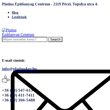
Platina Építőanyag Centrum - 2119 Pécel, Topolya utca 4.
Blog
Letöltések
Search
E-mail címünk:
info@platinaker.hu
+36 (28) 547-615
+36 (70) 411-7411
+36 (70) 366-5488