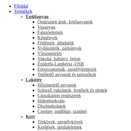
Főoldal
Termékek
Építőanyag
Ömlesztett áruk, kötőanyagok
Vasanyag
Falazóelemek
Kémények
Födémek, áthidalók
Nyílászárók, párkányok
Vízszigetelés
Vakolat, habarcs, beton
Épületfa-Lambéria -OSB
Ereszcsatornák, szegélylemezek
Tetőfedő anyagok és tartozékok
Lakótér
Hőszigetelő anyagok
Színező vakolatok, festékek és glettek
Gipszkarton rendszerek
Hidegburkolás
Díszburkolatok
Csempe, padlólap, szaniter
Kert
Térkövek, szegélykövek
Kerítések, támfalelemek