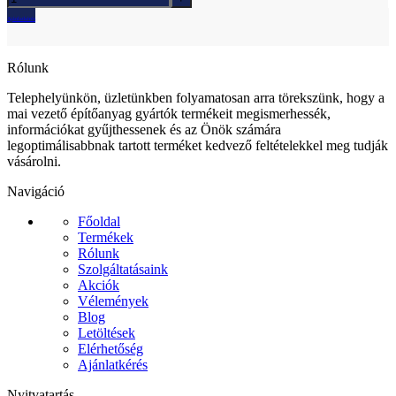
Ajánlatkérés
Rólunk
Telephelyünkön, üzletünkben folyamatosan arra törekszünk, hogy a
mai vezető építőanyag gyártók termékeit megismerhessék,
információkat gyűjthessenek és az Önök számára
legoptimálisabbnak tartott terméket kedvező feltételekkel meg tudják
vásárolni.
Navigáció
Főoldal
Termékek
Rólunk
Szolgáltatásaink
Akciók
Vélemények
Blog
Letöltések
Elérhetőség
Ajánlatkérés
Nyitvatartás