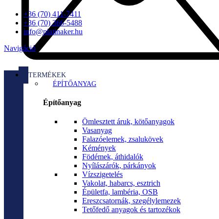
+36 (70) 411-7411
+36 (70) 366-5488
info@platinaker.hu
Navigáció
TERMÉKEK
ÉPÍTŐANYAG
Építőanyag
Ömlesztett áruk, kötőanyagok
Vasanyag
Falazóelemek, zsalukövek
Kémények
Födémek, áthidalók
Nyílászárók, párkányok
Vízszigetelés
Vakolat, habarcs, esztrich
Épületfa, lambéria, OSB
Ereszcsatornák, szegélylemezek
Tetőfedő anyagok és tartozékok