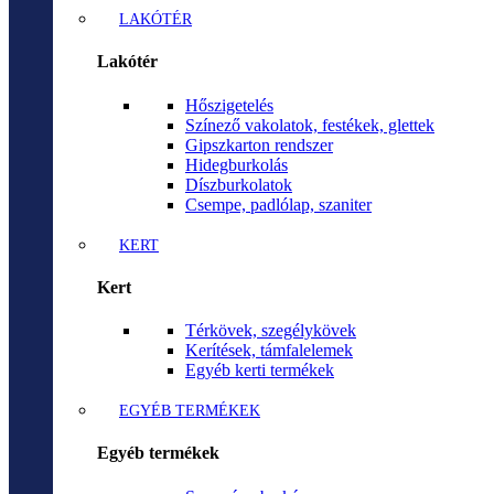
LAKÓTÉR
Lakótér
Hőszigetelés
Színező vakolatok, festékek, glettek
Gipszkarton rendszer
Hidegburkolás
Díszburkolatok
Csempe, padlólap, szaniter
KERT
Kert
Térkövek, szegélykövek
Kerítések, támfalelemek
Egyéb kerti termékek
EGYÉB TERMÉKEK
Egyéb termékek