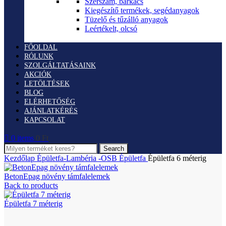
Szerszám, barkács
Kiegészítő termékek, segédanyagok
Tüzelő és tűzálló anyagok
Leértékelt, olcsó
FŐOLDAL
RÓLUNK
SZOLGÁLTATÁSAINK
AKCIÓK
LETÖLTÉSEK
BLOG
ELÉRHETŐSÉG
AJÁNLATKÉRÉS
KAPCSOLAT
0
items
0
Ft
Search
Kezdőlap
Épületfa-Lambéria -OSB
Épületfa
Épületfa 6 méterig
BetonEpag növény támfalelemek
Back to products
Épületfa 7 méterig