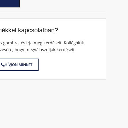
mékkel kapcsolatban?
s
gombra, és írja meg kérdéseit. Kollégáink
zésére, hogy megválaszolják kérdéseit.
HÍVJON MINKET