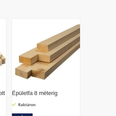
tt
Épületfa 8 méterig
Épületfa 5
Raktáron
Raktáron