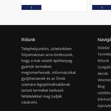
Ajánlatkérés
Rólunk
Navigá
Főoldal
Telephelyünkön, üzletünkben
Termék
folyamatosan arra törekszünk,
hogy a mai vezető építőanyag
Rólunk
gyártók termékeit
Szolgált
megismerhessék, információkat
Akciók
gyűjthessenek és az Önök
Vélemé
számára legoptimálisabbnak
Blog
tartott terméket kedvező
Letöltés
feltételekkel meg tudják
Elérhet
vásárolni.
Ajánlat