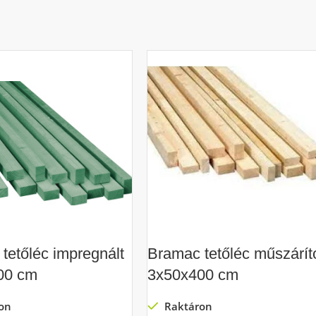
tetőléc impregnált
Bramac tetőléc műszáríto
00 cm
3x50x400 cm
on
Raktáron