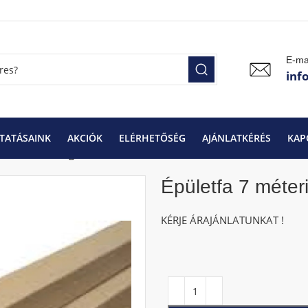
E-ma
inf
TATÁSAINK
AKCIÓK
ELÉRHETŐSÉG
AJÁNLATKÉRÉS
KAP
letfa 7 méterig
Épületfa 7 méter
KÉRJE ÁRAJÁNLATUNKAT !