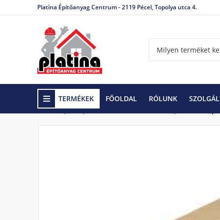
Platina Építőanyag Centrum - 2119 Pécel, Topolya utca 4.
TERMÉKEK
FŐOLDAL
RÓLUNK
SZOLGÁL
Kezdőlap
Épületfa-Lambéria -OSB
Épületfa
Épü