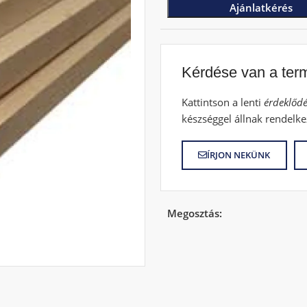
Ajánlatkérés
Kérdése van a ter
Kattintson a lenti
érdeklődé
készséggel állnak rendelke
ÍRJON NEKÜNK
Megosztás: