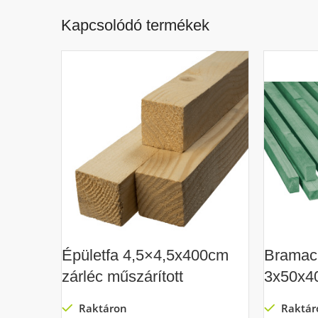
Kapcsolódó termékek
Épületfa 4,5×4,5x400cm
Bramac 
zárléc műszárított
3x50x4
Raktáron
Raktár