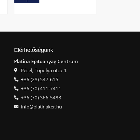
Ajánlatkérés
Ajá
Elérhetőségünk
Platina Építőanyag Centrum
Pécel, Topolya utca 4.
+36 (28) 547-615
+36 (70) 411-7411
+36 (70) 366-5488
info@platinaker.hu