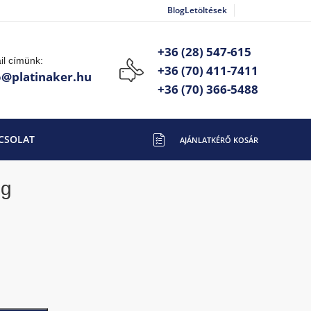
Blog
Letöltések
+36 (28) 547-615
il címünk:
+36 (70) 411-7411
o@platinaker.hu
+36 (70) 366-5488
CSOLAT
ig