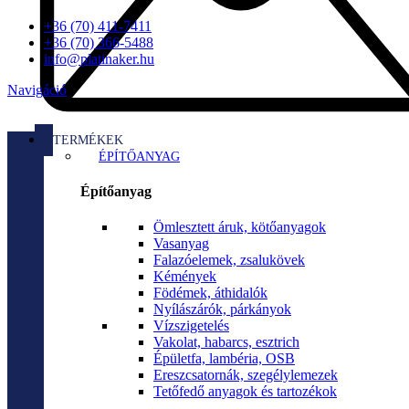
+36 (70) 411-7411
+36 (70) 366-5488
info@platinaker.hu
Navigáció
TERMÉKEK
ÉPÍTŐANYAG
Építőanyag
Ömlesztett áruk, kötőanyagok
Vasanyag
Falazóelemek, zsalukövek
Kémények
Födémek, áthidalók
Nyílászárók, párkányok
Vízszigetelés
Vakolat, habarcs, esztrich
Épületfa, lambéria, OSB
Ereszcsatornák, szegélylemezek
Tetőfedő anyagok és tartozékok