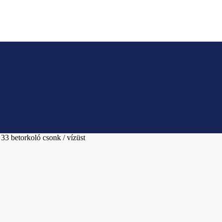
33 betorkoló csonk / vízüst