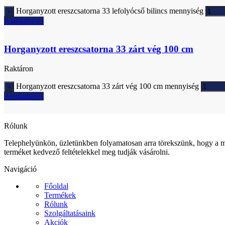
Horganyzott ereszcsatorna 33 lefolyócső bilincs mennyiség
Ajánlatkérés
Horganyzott ereszcsatorna 33 zárt vég 100 cm
Raktáron
Horganyzott ereszcsatorna 33 zárt vég 100 cm mennyiség
Ajánlatkérés
Rólunk
Telephelyünkön, üzletünkben folyamatosan arra törekszünk, hogy a m
terméket kedvező feltételekkel meg tudják vásárolni.
Navigáció
Főoldal
Termékek
Rólunk
Szolgáltatásaink
Akciók