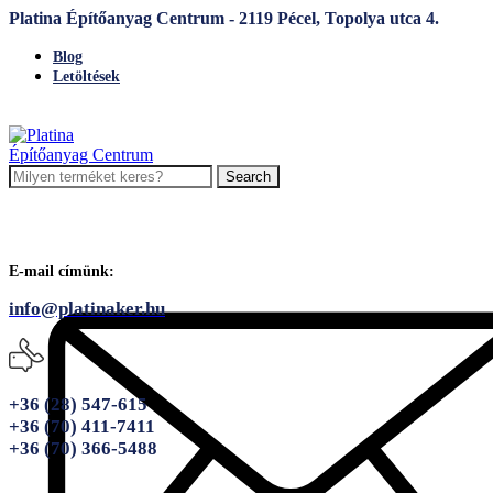
Platina Építőanyag Centrum - 2119 Pécel, Topolya utca 4.
Blog
Letöltések
Search
E-mail címünk:
info@platinaker.hu
+36 (28) 547-615
+36 (70) 411-7411
+36 (70) 366-5488