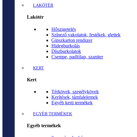
LAKÓTÉR
Lakótér
Hőszigetelés
Színező vakolatok, festékek, glettek
Gipszkarton rendszer
Hidegburkolás
Díszburkolatok
Csempe, padlólap, szaniter
KERT
Kert
Térkövek, szegélykövek
Kerítések, támfalelemek
Egyéb kerti termékek
EGYÉB TERMÉKEK
Egyéb termékek