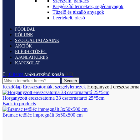
Szerszám, barkács
Kiegészítő termékek, segédanyagok
Tüzelő és tűzálló anyagok
Leértékelt, olcsó
FŐOLDAL
RÓLUNK
SZOLGÁLTATÁSAINK
AKCIÓK
ELÉRHETŐSÉG
AJÁNLATKÉRÉS
KAPCSOLAT
0
items
0
Ft
Search
Kezdőlap
Ereszcsatornák, szegélylemezek
Horganyzott ereszcsatorna 
Horganyzott ereszcsatorna 33 csatornatartó 25*5cm
Back to products
Bramac tetőléc impregnált 3x50x500 cm