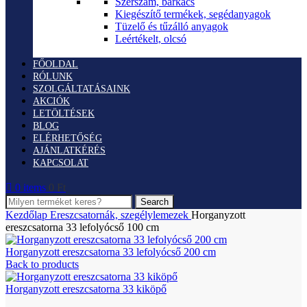
Szerszám, barkács
Kiegészítő termékek, segédanyagok
Tüzelő és tűzálló anyagok
Leértékelt, olcsó
FŐOLDAL
RÓLUNK
SZOLGÁLTATÁSAINK
AKCIÓK
LETÖLTÉSEK
BLOG
ELÉRHETŐSÉG
AJÁNLATKÉRÉS
KAPCSOLAT
0
items
0
Ft
Search
Kezdőlap
Ereszcsatornák, szegélylemezek
Horganyzott
ereszcsatorna 33 lefolyócső 100 cm
Horganyzott ereszcsatorna 33 lefolyócső 200 cm
Back to products
Horganyzott ereszcsatorna 33 kiköpő