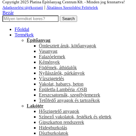
Copyright 2025 Platina Építőanyag Centrum Kft. - Minden jog fenntartva!
|
Adatkezelési tájékoztató
Általános Szerződési Feltételek
Bezár
Search
Főoldal
Termékek
Építőanyag
Ömlesztett áruk, kötőanyagok
Vasanyag
Falazóelemek
Kémények
Födémek, áthidalók
Nyílászárók, párkányok
Vízszigetelés
Vakolat, habarcs, beton
Épületfa-Lambéria -OSB
Ereszcsatornák, szegélylemezek
Tetőfedő anyagok és tartozékok
Lakótér
Hőszigetelő anyagok
Színező vakolatok, festékek és glettek
Gipszkarton rendszerek
Hidegburkolás
Díszburkolatok