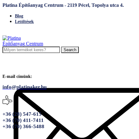
Platina Építőanyag Centrum - 2119 Pécel, Topolya utca 4.
Blog
Letöltések
Search
E-mail címünk:
info@platinaker.hu
+36 (28) 547-615
+36 (70) 411-7411
+36 (70) 366-5488