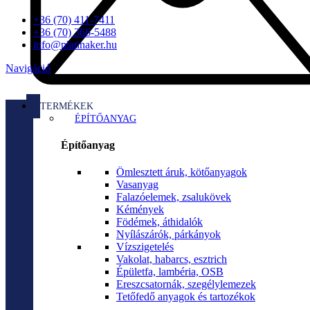
+36 (70) 411-7411
+36 (70) 366-5488
info@platinaker.hu
Navigáció
TERMÉKEK
ÉPÍTŐANYAG
Építőanyag
Ömlesztett áruk, kötőanyagok
Vasanyag
Falazóelemek, zsalukövek
Kémények
Födémek, áthidalók
Nyílászárók, párkányok
Vízszigetelés
Vakolat, habarcs, esztrich
Épületfa, lambéria, OSB
Ereszcsatornák, szegélylemezek
Tetőfedő anyagok és tartozékok