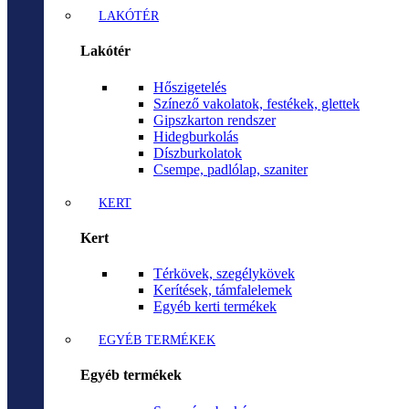
LAKÓTÉR
Lakótér
Hőszigetelés
Színező vakolatok, festékek, glettek
Gipszkarton rendszer
Hidegburkolás
Díszburkolatok
Csempe, padlólap, szaniter
KERT
Kert
Térkövek, szegélykövek
Kerítések, támfalelemek
Egyéb kerti termékek
EGYÉB TERMÉKEK
Egyéb termékek