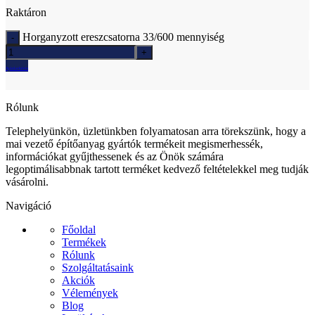
Raktáron
Horganyzott ereszcsatorna 33/600 mennyiség
Ajánlatkérés
Rólunk
Telephelyünkön, üzletünkben folyamatosan arra törekszünk, hogy a
mai vezető építőanyag gyártók termékeit megismerhessék,
információkat gyűjthessenek és az Önök számára
legoptimálisabbnak tartott terméket kedvező feltételekkel meg tudják
vásárolni.
Navigáció
Főoldal
Termékek
Rólunk
Szolgáltatásaink
Akciók
Vélemények
Blog