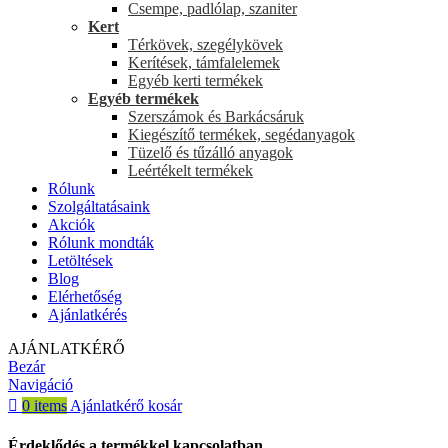
Csempe, padlólap, szaniter
Kert
Térkövek, szegélykövek
Kerítések, támfalelemek
Egyéb kerti termékek
Egyéb termékek
Szerszámok és Barkácsáruk
Kiegészítő termékek, segédanyagok
Tüzelő és tűzálló anyagok
Leértékelt termékek
Rólunk
Szolgáltatásaink
Akciók
Rólunk mondták
Letöltések
Blog
Elérhetőség
Ajánlatkérés
AJÁNLATKÉRŐ
Bezár
Navigáció
0
items
Ajánlatkérő kosár
Érdeklődés a termékkel kapcsolatban