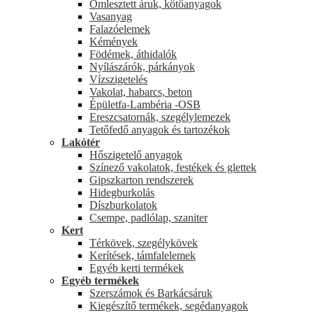
Ömlesztett áruk, kötőanyagok
Vasanyag
Falazóelemek
Kémények
Födémek, áthidalók
Nyílászárók, párkányok
Vízszigetelés
Vakolat, habarcs, beton
Épületfa-Lambéria -OSB
Ereszcsatornák, szegélylemezek
Tetőfedő anyagok és tartozékok
Lakótér
Hőszigetelő anyagok
Színező vakolatok, festékek és glettek
Gipszkarton rendszerek
Hidegburkolás
Díszburkolatok
Csempe, padlólap, szaniter
Kert
Térkövek, szegélykövek
Kerítések, támfalelemek
Egyéb kerti termékek
Egyéb termékek
Szerszámok és Barkácsáruk
Kiegészítő termékek, segédanyagok