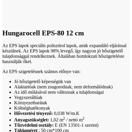
Click to enlarge
Hungarocell EPS-80 12 cm
Az EPS lapok speciális polisztirol lapok, amik expandáló eljárással
készülnek. Az EPS lapok 98% levegő, így nagyon jó hőszigetelő
tulajdonsággal rendelkeznek. Általában homlokzati hőszigetelésre
használják őket.
Az EPS szigetelésnek számos előnye van:
Jó hőszigetelő képességük van
Alaktartóak (nem zsugorodnak, nem deformálódnak)
Az idő múlásával nem változnak a tulajdonságai
Vegyszerállóak
Környezetbarátak
Költséghatékonyak
Hővezetési tényező:
0,038 W/m.K
2
2
Anyagszükséglet:
1,02 m
/ nettó m
Tűzvédelmi osztály:
E (EN 13501-1 szerint)
Táblaméret
: 50 cm*100 cm