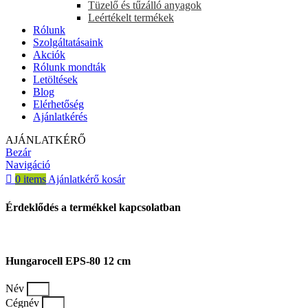
Tüzelő és tűzálló anyagok
Leértékelt termékek
Rólunk
Szolgáltatásaink
Akciók
Rólunk mondták
Letöltések
Blog
Elérhetőség
Ajánlatkérés
AJÁNLATKÉRŐ
Bezár
Navigáció
0
items
Ajánlatkérő kosár
Érdeklődés a termékkel kapcsolatban
Hungarocell EPS-80 12 cm
Név
Cégnév