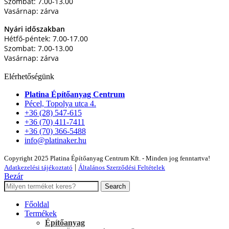
Szombat: 7.00-13.00
Vasárnap: zárva
Nyári időszakban
Hétfő-péntek: 7.00-17.00
Szombat: 7.00-13.00
Vasárnap: zárva
Elérhetőségünk
Platina Építőanyag Centrum
Pécel, Topolya utca 4.
+36 (28) 547-615
+36 (70) 411-7411
+36 (70) 366-5488
info@platinaker.hu
Copyright 2025 Platina Építőanyag Centrum Kft. - Minden jog fenntartva!
|
Adatkezelési tájékoztató
Általános Szerződési Feltételek
Bezár
Search
Főoldal
Termékek
Építőanyag