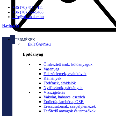
+36 (70) 411-7411
+36 (70) 366-5488
info@platinaker.hu
Navigáció
TERMÉKEK
ÉPÍTŐANYAG
Építőanyag
Ömlesztett áruk, kötőanyagok
Vasanyag
Falazóelemek, zsalukövek
Kémények
Födémek, áthidalók
Nyílászárók, párkányok
Vízszigetelés
Vakolat, habarcs, esztrich
Épületfa, lambéria, OSB
Ereszcsatornák, szegélylemezek
Tetőfedő anyagok és tartozékok