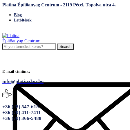
Platina Építőanyag Centrum - 2119 Pécel, Topolya utca 4.
Blog
Letöltések
Search
E-mail címünk:
info@platinaker.hu
+36 (28) 547-615
+36 (70) 411-7411
+36 (70) 366-5488