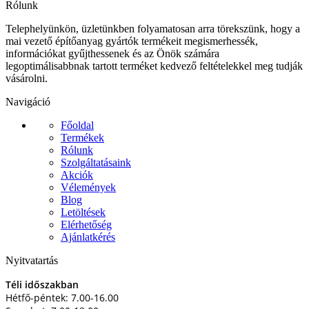
Rólunk
Telephelyünkön, üzletünkben folyamatosan arra törekszünk, hogy a
mai vezető építőanyag gyártók termékeit megismerhessék,
információkat gyűjthessenek és az Önök számára
legoptimálisabbnak tartott terméket kedvező feltételekkel meg tudják
vásárolni.
Navigáció
Főoldal
Termékek
Rólunk
Szolgáltatásaink
Akciók
Vélemények
Blog
Letöltések
Elérhetőség
Ajánlatkérés
Nyitvatartás
Téli időszakban
Hétfő-péntek: 7.00-16.00