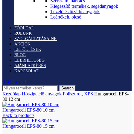
Szerszám, barkács
Kiegészítő termékek, segédanyagok
Tüzelő és tűzálló anyagok
Leértékelt, olcsó
FŐOLDAL
RÓLUNK
SZOLGÁLTATÁSAINK
AKCIÓK
LETÖLTÉSEK
BLOG
ELÉRHETŐSÉG
AJÁNLATKÉRÉS
KAPCSOLAT
0
items
0
Ft
Search
Kezdőlap
Hőszigetelő anyagok
Polisztirol, XPS
Hungarocell EPS-
80 12 cm
Hungarocell EPS-80 10 cm
Back to products
Hungarocell EPS-80 15 cm