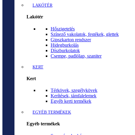
LAKÓTÉR
Lakótér
Hőszigetelés
Színező vakolatok, festékek, glettek
Gipszkarton rendszer
Hidegburkolás
Díszburkolatok
Csempe, padlólap, szaniter
KERT
Kert
Térkövek, szegélykövek
Kerítések, támfalelemek
Egyéb kerti termékek
EGYÉB TERMÉKEK
Egyéb termékek