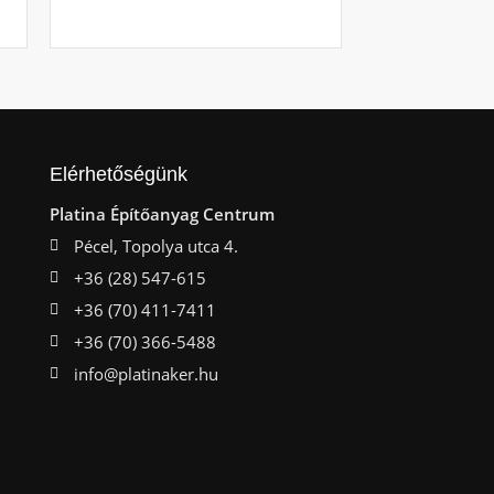
Ajá
Elérhetőségünk
Platina Építőanyag Centrum
Pécel, Topolya utca 4.
+36 (28) 547-615
+36 (70) 411-7411
+36 (70) 366-5488
info@platinaker.hu