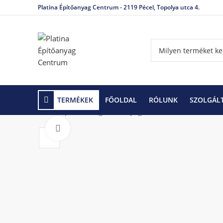
Platina Építőanyag Centrum - 2119 Pécel, Topolya utca 4.
TERMÉKEK
FŐOLDAL
RÓLUNK
SZOLGÁL
Kezdőlap
Hőszigetelő anyagok
Polisztirol, XPS
Click to enlarge