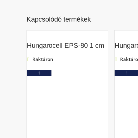
Kapcsolódó termékek
Hungarocell EPS-80 1 cm
Hungar
Raktáron
Raktár
Ajánlatkérés