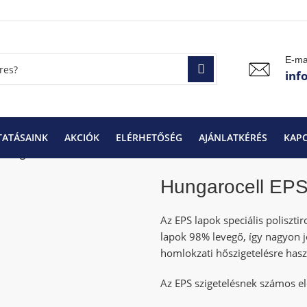
E-ma
inf
TATÁSAINK
AKCIÓK
ELÉRHETŐSÉG
AJÁNLATKÉRÉS
KAP
Hungarocell EPS-80 4 cm
Hungarocell EPS
Az EPS lapok speciális poliszti
lapok 98% levegő, így nagyon j
homlokzati hőszigetelésre hasz
Az EPS szigetelésnek számos e