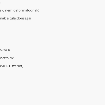
an
nak, nem deformálódnak)
nak a tulajdonságai
W/m.K
2
 nettó m
501-1 szerint)
m