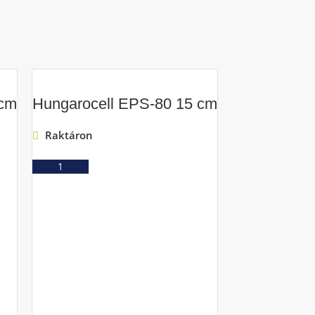
 cm
Hungarocell EPS-80 15 cm
Raktáron
Ajánlatkérés
Hungarocel
Raktáron