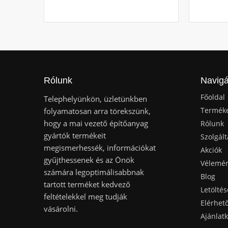
Rólunk
Navigá
Főoldal
Telephelyünkön, üzletünkben
Termék
folyamatosan arra törekszünk,
hogy a mai vezető építőanyag
Rólunk
gyártók termékeit
Szolgált
megismerhessék, információkat
Akciók
gyűjthessenek és az Önök
Vélemé
számára legoptimálisabbnak
Blog
tartott terméket kedvező
Letöltés
feltételekkel meg tudják
Elérhet
vásárolni.
Ajánlat