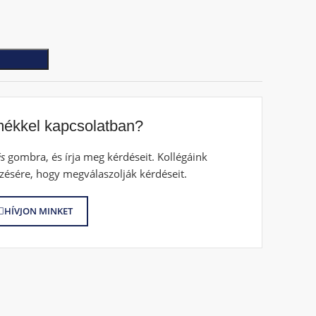
mékkel kapcsolatban?
s
gombra, és írja meg kérdéseit. Kollégáink
zésére, hogy megválaszolják kérdéseit.
HÍVJON MINKET