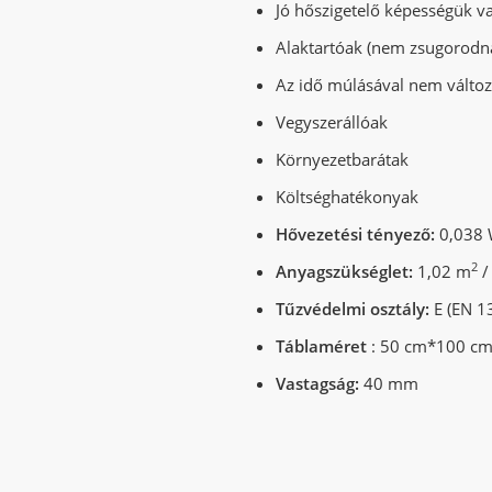
Jó hőszigetelő képességük v
Alaktartóak (nem zsugorod
Az idő múlásával nem változ
Vegyszerállóak
Környezetbarátak
Költséghatékonyak
Hővezetési tényező:
0,038 
2
Anyagszükséglet:
1,02 m
/
Tűzvédelmi osztály:
E (EN 13
Táblaméret
: 50 cm*100 c
Vastagság:
40 mm