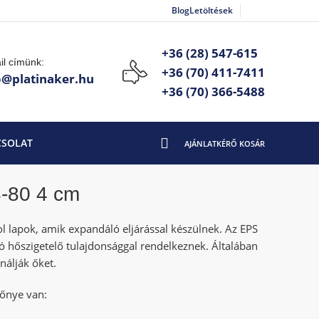
Blog
Letöltések
+36 (28) 547-615
il címünk:
+36 (70) 411-7411
o@platinaker.hu
+36 (70) 366-5488
CSOLAT
-80 4 cm
rol lapok, amik expandáló eljárással készülnek. Az EPS
ó hőszigetelő tulajdonsággal rendelkeznek. Általában
nálják őket.
lőnye van: