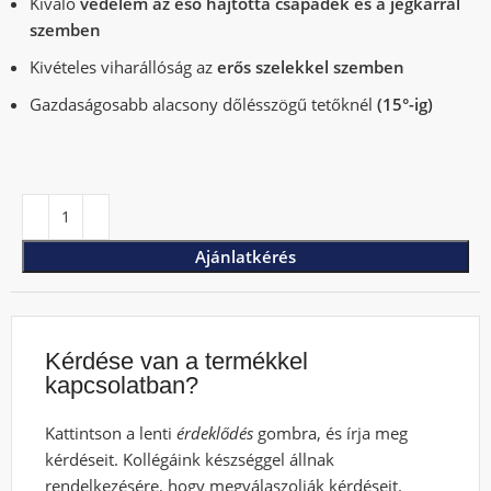
Kiváló
védelem az eső hajtotta csapadék és a jégkárral
szemben
Kivételes viharállóság az
erős szelekkel szemben
Gazdaságosabb alacsony dőlésszögű tetőknél
(15°-ig)
Ajánlatkérés
Kérdése van a termékkel
kapcsolatban?
Kattintson a lenti
érdeklődés
gombra, és írja meg
kérdéseit. Kollégáink készséggel állnak
rendelkezésére, hogy megválaszolják kérdéseit.