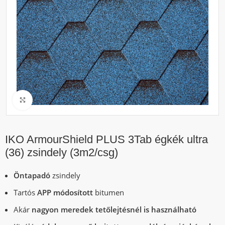
Click to enlarge
IKO ArmourShield PLUS 3Tab égkék ultra
(36) zsindely (3m2/csg)
Öntapadó
zsindely
Tartós
APP módosított
bitumen
Akár
nagyon meredek tetőlejtésnél is használható