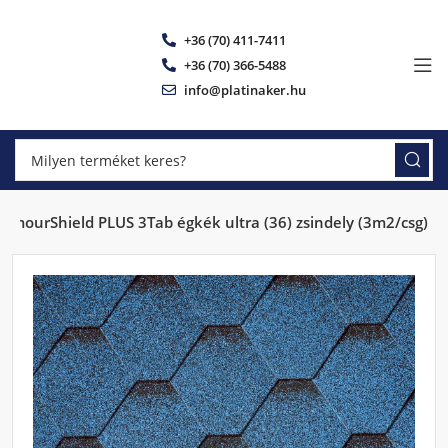
+36 (70) 411-7411
+36 (70) 366-5488
info@platinaker.hu
ArmourShield PLUS 3Tab égkék ultra (36) zsindely (3m2/csg)