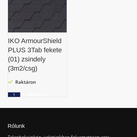
IKO ArmourShield
PLUS 3Tab fekete
(01) zsindely
(3m2/csg)
Raktáron
Ajánlatkérés
Rólunk