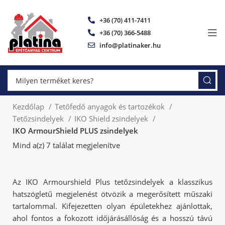
+36 (70) 411-7411
+36 (70) 366-5488
info@platinaker.hu
Kezdőlap
Tetőfedő anyagok és tartozékok
Tetőzsindelyek
IKO Shield zsindelyek
IKO ArmourShield PLUS zsindelyek
Mind a(z) 7 találat megjelenítve
Az IKO Armourshield Plus tetőzsindelyek a klasszikus
hatszögletű megjelenést ötvözik a megerősített műszaki
tartalommal. Kifejezetten olyan épületekhez ajánlottak,
ahol fontos a fokozott időjárásállóság és a hosszú távú