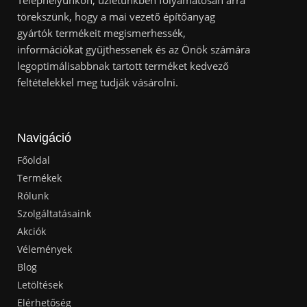
Telephelyünkön, üzletünkben folyamatosan arra
törekszünk, hogy a mai vezető építőanyag
gyártók termékeit megismerhessék,
információkat gyűjthessenek és az Önök számára
legoptimálisabbnak tartott terméket kedvező
feltételekkel meg tudják vásárolni.
Navigáció
Főoldal
Termékek
Rólunk
Szolgáltatásaink
Akciók
Vélemények
Blog
Letöltések
Elérhetőség