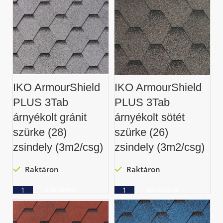
IKO ArmourShield
IKO ArmourShield
PLUS 3Tab
PLUS 3Tab
árnyékolt gránit
árnyékolt sötét
szürke (28)
szürke (26)
zsindely (3m2/csg)
zsindely (3m2/csg)
Raktáron
Raktáron
Ajánlatkérés
Ajánlatkérés