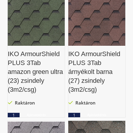
IKO ArmourShield
IKO ArmourShield
PLUS 3Tab
PLUS 3Tab
amazon green ultra
árnyékolt barna
(23) zsindely
(27) zsindely
(3m2/csg)
(3m2/csg)
Raktáron
Raktáron
Ajánlatkérés
Ajánlatkérés