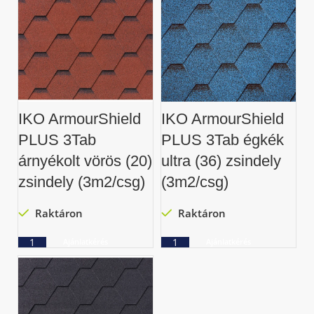
IKO ArmourShield
IKO ArmourShield
PLUS 3Tab
PLUS 3Tab égkék
árnyékolt vörös (20)
ultra (36) zsindely
zsindely (3m2/csg)
(3m2/csg)
Raktáron
Raktáron
Ajánlatkérés
Ajánlatkérés