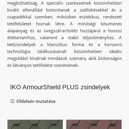
megbízhatóság. A speciális szerkezetnek köszönhetően
kiváló ellenállást biztosítanak a széllökésekkel és a
csapadékkal szemben, miközben esztétikus, rendezett
tetőfelületet hoznak létre. A minőségi bitumenes
alapanyag és az üvegszál-erősítés hozzájárul a hosszú
élettartamhoz, valamint a stabil teljesítményhez. A
tetőzsindelyek a klasszikus forma és a korszerű
technológia találkozásának köszönhetően ideális
megoldást kínálnak mindazok számára, akik biztonságos
és látványos tetőfedést szeretnének.
IKO ArmourShield PLUS zsindelyek
Oldalsáv mutatása