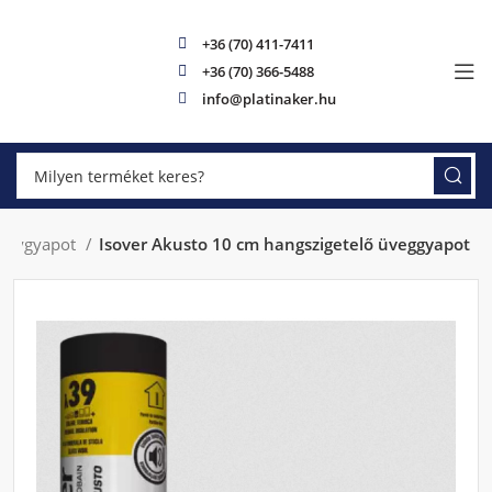
+36 (70) 411-7411
+36 (70) 366-5488
info@platinaker.hu
ványgyapot
Isover Akusto 10 cm hangszigetelő üveggyapot