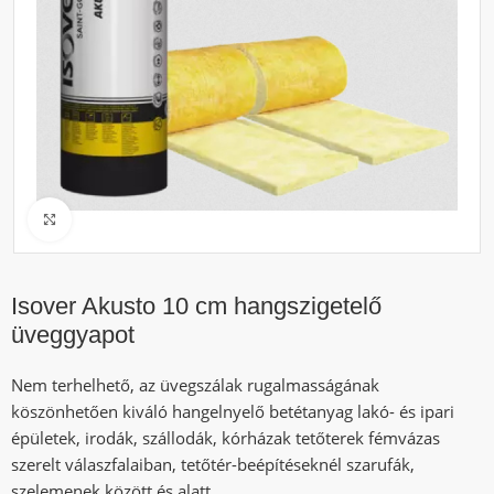
Click to enlarge
Isover Akusto 10 cm hangszigetelő
üveggyapot
Nem terhelhető, az üvegszálak rugalmasságának
köszönhetően kiváló hangelnyelő betétanyag lakó- és ipari
épületek, irodák, szállodák, kórházak tetőterek fémvázas
szerelt válaszfalaiban, tetőtér-beépítéseknél szarufák,
szelemenek között és alatt.