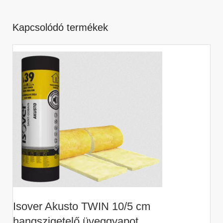
Kapcsolódó termékek
Isover Akusto TWIN 10/5 cm
I
hangszigetelő üveggyapot
ü