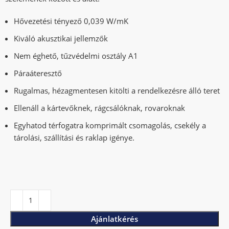
Hővezetési tényező 0,039 W/mK
Kiváló akusztikai jellemzők
Nem éghető, tűzvédelmi osztály A1
Páraáteresztő
Rugalmas, hézagmentesen kitölti a rendelkezésre álló teret
Ellenáll a kártevőknek, rágcsálóknak, rovaroknak
Egyhatod térfogatra komprimált csomagolás, csekély a
tárolási, szállítási és raklap igénye.
Ajánlatkérés