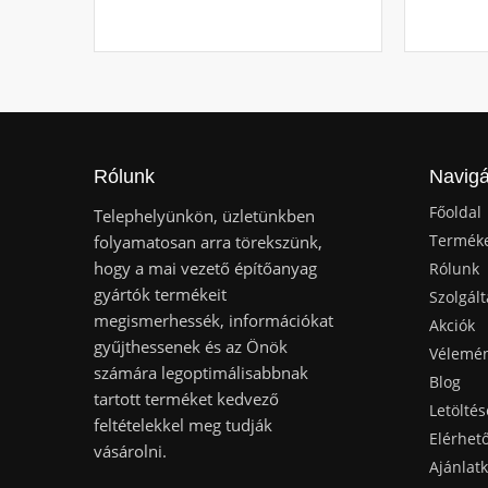
Rólunk
Navigá
Főoldal
Telephelyünkön, üzletünkben
Termék
folyamatosan arra törekszünk,
hogy a mai vezető építőanyag
Rólunk
gyártók termékeit
Szolgált
megismerhessék, információkat
Akciók
gyűjthessenek és az Önök
Vélemé
számára legoptimálisabbnak
Blog
tartott terméket kedvező
Letöltés
feltételekkel meg tudják
Elérhet
vásárolni.
Ajánlat