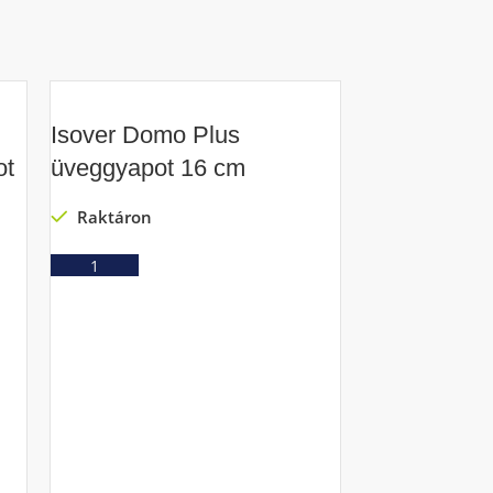
Isover Domo Plus
ot
üveggyapot 16 cm
Raktáron
Ajánlatkérés
Isover Domo
üveggyapot
Raktáron