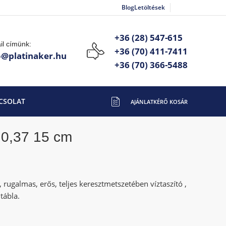
Blog
Letöltések
+36 (28) 547-615
il címünk:
+36 (70) 411-7411
o@platinaker.hu
+36 (70) 366-5488
CSOLAT
 0,37 15 cm
rugalmas, erős, teljes keresztmetszetében víztaszító ,
tábla.