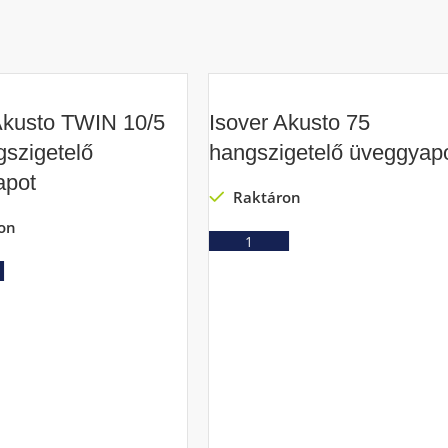
Akusto TWIN 10/5
Isover Akusto 75
szigetelő
hangszigetelő üveggyap
apot
Raktáron
on
Ajánlatkérés
Ajánlatkérés