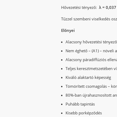
Hővezetési tényező:
λ = 0,03
Tűzzel szembeni viselkedés osz
Előnyei
Alacsony hővezetési tényező 
Nem éghető – (A1) – növeli 
Alacsony páradiffúziós ellená
Teljes keresztmetszetében ví
Kiváló alaktartó képesség
Tömörített csomagolás – kön
80%-ban újrahasznosított an
Puhább tapintás
Kisebb porképződés