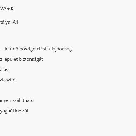
7 W/mK
tálya:
A1
– kitűnő hőszigetelési tulajdonság
az épület biztonságát
llás
ztaszító
nyen szállítható
yagból készül