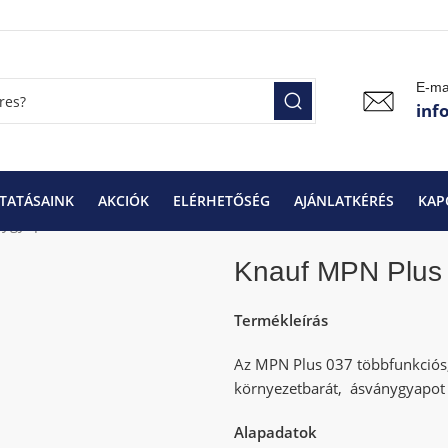
E-ma
inf
TATÁSAINK
AKCIÓK
ELÉRHETŐSÉG
AJÁNLATKÉRÉS
KAP
nygyapot
Knauf MPN Plus 0,37 15 cm
Knauf MPN Plus
Termékleírás
Az MPN Plus 037 többfunkciós, 
környezetbarát, ásványgyapot 
Alapadatok