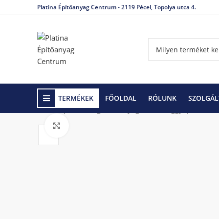
Platina Építőanyag Centrum - 2119 Pécel, Topolya utca 4.
TERMÉKEK
FŐOLDAL
RÓLUNK
SZOLGÁL
Kezdőlap
Hőszigetelő anyagok
Üveggyapot-ásvá
Click to enlarge