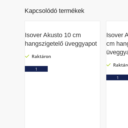
Kapcsolódó termékek
Isover Akusto 10 cm
Isover 
hangszigetelő üveggyapot
cm hang
üveggy
Raktáron
Raktár
Ajánlatkérés