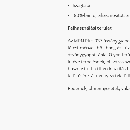
Szagtalan
80%-ban újrahasznosított a
Felhasználási terület
Az MPN Plus 037 ásványgyapot t
létesítmények hő-, hang és tűz
ásványgyapot tábla. Olyan terü
kitéve terhelésnek, pl. vázas s
hasznosított tetőterek padlás 
kitöltésére, álmennyezetek fölö
Födémek, álmennyezetek, válaszf