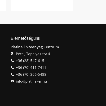
Ajá
Elérhetőségünk
Platina Építőanyag Centrum
Pécel, Topolya utca 4.
+36 (28) 547-615
+36 (70) 411-7411
+36 (70) 366-5488
info@platinaker.hu