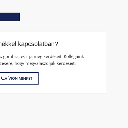
mékkel kapcsolatban?
s
gombra, és írja meg kérdéseit. Kollégáink
zésére, hogy megválaszolják kérdéseit.
HÍVJON MINKET