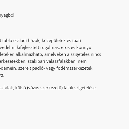
nyagból
ábla családi házak, középületek és ipari
védelmi kifejlesztett rugalmas, erős és könnyű
leteken alkalmazható, amelyeken a szigetelés nincs
zerkezetekben, szakipari válaszfalakban, nem
födémein, szerelt padló- vagy födémszerkezetek
tt.
alak, külső (vázas szerkezetű) falak szigetelése.