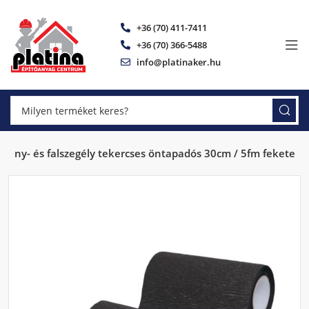
+36 (70) 411-7411
+36 (70) 366-5488
info@platinaker.hu
mény- és falszegély tekercses öntapadós 30cm / 5fm fekete