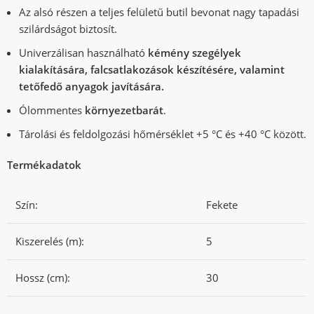
Az alsó részen a teljes felületű butil bevonat nagy tapadási
szilárdságot biztosít.
Univerzálisan használható
kémény szegélyek
kialakítására, falcsatlakozások készítésére, valamint
tetőfedő anyagok javítására.
Ólommentes
környezetbarát
.
Tárolási és feldolgozási hőmérséklet +5 °C és +40 °C között.
Termékadatok
Szín:
Fekete
Kiszerelés (m):
5
Hossz (cm):
30