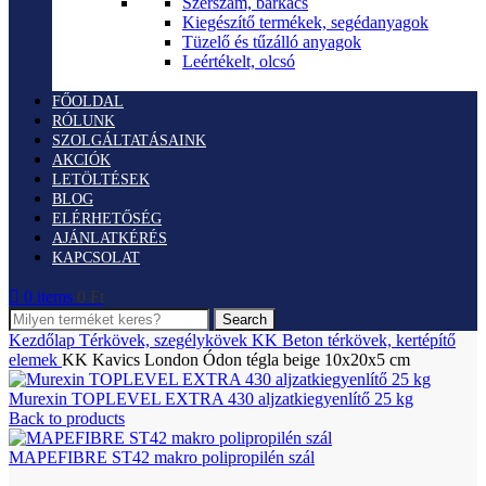
Szerszám, barkács
Kiegészítő termékek, segédanyagok
Tüzelő és tűzálló anyagok
Leértékelt, olcsó
FŐOLDAL
RÓLUNK
SZOLGÁLTATÁSAINK
AKCIÓK
LETÖLTÉSEK
BLOG
ELÉRHETŐSÉG
AJÁNLATKÉRÉS
KAPCSOLAT
0
items
0
Ft
Search
Kezdőlap
Térkövek, szegélykövek
KK Beton térkövek, kertépítő
elemek
KK Kavics London Ódon tégla beige 10x20x5 cm
Murexin TOPLEVEL EXTRA 430 aljzatkiegyenlítő 25 kg
Back to products
MAPEFIBRE ST42 makro polipropilén szál