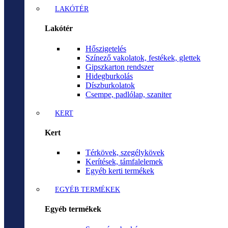
LAKÓTÉR
Lakótér
Hőszigetelés
Színező vakolatok, festékek, glettek
Gipszkarton rendszer
Hidegburkolás
Díszburkolatok
Csempe, padlólap, szaniter
KERT
Kert
Térkövek, szegélykövek
Kerítések, támfalelemek
Egyéb kerti termékek
EGYÉB TERMÉKEK
Egyéb termékek