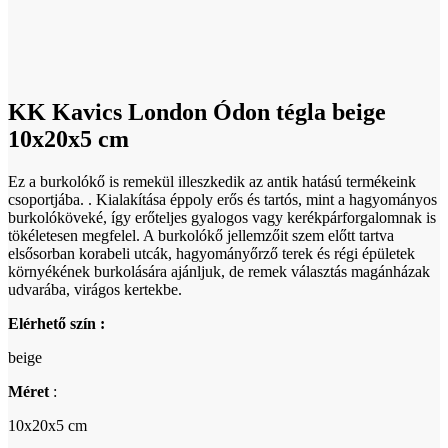
Click to enlarge
KK Kavics London Ódon tégla beige
10x20x5 cm
Ez a burkolókő is remekül illeszkedik az antik hatású termékeink
csoportjába. . Kialakítása éppoly erős és tartós, mint a hagyományos
burkolóköveké, így erőteljes gyalogos vagy kerékpárforgalomnak is
tökéletesen megfelel. A burkolókő jellemzőit szem előtt tartva
elsősorban korabeli utcák, hagyományőrző terek és régi épületek
környékének burkolására ajánljuk, de remek választás magánházak
udvarába, virágos kertekbe.
Elérhető szín :
beige
Méret
:
10x20x5 cm