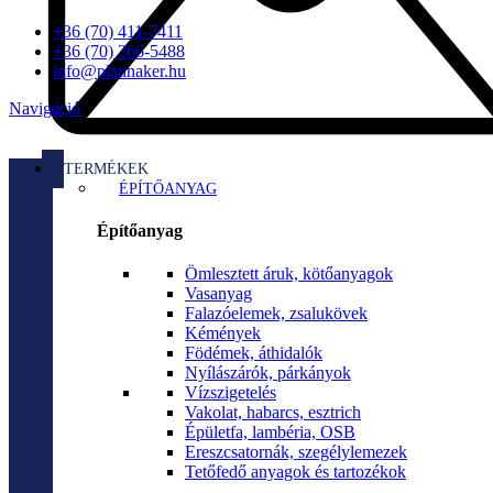
+36 (70) 411-7411
+36 (70) 366-5488
info@platinaker.hu
Navigáció
TERMÉKEK
ÉPÍTŐANYAG
Építőanyag
Ömlesztett áruk, kötőanyagok
Vasanyag
Falazóelemek, zsalukövek
Kémények
Födémek, áthidalók
Nyílászárók, párkányok
Vízszigetelés
Vakolat, habarcs, esztrich
Épületfa, lambéria, OSB
Ereszcsatornák, szegélylemezek
Tetőfedő anyagok és tartozékok