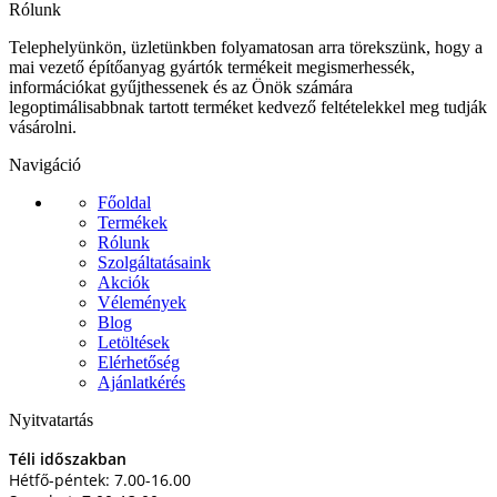
Rólunk
Telephelyünkön, üzletünkben folyamatosan arra törekszünk, hogy a
mai vezető építőanyag gyártók termékeit megismerhessék,
információkat gyűjthessenek és az Önök számára
legoptimálisabbnak tartott terméket kedvező feltételekkel meg tudják
vásárolni.
Navigáció
Főoldal
Termékek
Rólunk
Szolgáltatásaink
Akciók
Vélemények
Blog
Letöltések
Elérhetőség
Ajánlatkérés
Nyitvatartás
Téli időszakban
Hétfő-péntek: 7.00-16.00