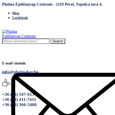
Platina Építőanyag Centrum - 2119 Pécel, Topolya utca 4.
Blog
Letöltések
Search
E-mail címünk:
info@platinaker.hu
+36 (28) 547-615
+36 (70) 411-7411
+36 (70) 366-5488