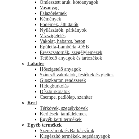
Ömlesztett áruk, kötőanyagok
Vasanyag
Falazóelemek
Kémények
Födémek, áthidalók
Nyílászárók, párkányok
Vízszigetelés
Vakolat, habarcs, beton
Épületfa-Lambéria -OSB
Ereszcsatornák, szegélylemezek
Tetőfedő anyagok és tartozékok
Lakótér
Hőszigetelő anyagok
Színező vakolatok, festékek és glettek
Gipszkarton rendszerek
Hidegburkolás
Díszburkolatok
Csempe, padlólap, szaniter
Kert
Térkövek, szegélykövek
Kerítések, támfalelemek
Egyéb kerti termékek
Egyéb termékek
Szerszámok és Barkácsáruk
Kiegészítő termékek, segédanyagok