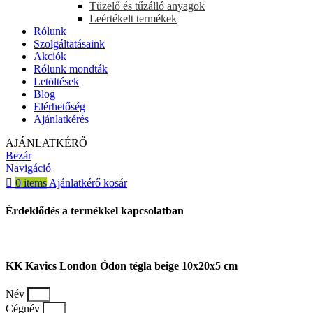
Tüzelő és tűzálló anyagok
Leértékelt termékek
Rólunk
Szolgáltatásaink
Akciók
Rólunk mondták
Letöltések
Blog
Elérhetőség
Ajánlatkérés
AJÁNLATKÉRŐ
Bezár
Navigáció
0
items
Ajánlatkérő kosár
Érdeklődés a termékkel kapcsolatban
KK Kavics London Ódon tégla beige 10x20x5 cm
Név
Cégnév