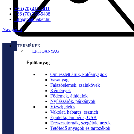
+36 (70) 411-7411
+36 (70) 366-5488
info@platinaker.hu
Navigáció
TERMÉKEK
ÉPÍTŐANYAG
Építőanyag
Ömlesztett áruk, kötőanyagok
Vasanyag
Falazóelemek, zsalukövek
Kémények
Födémek, áthidalók
Nyílászárók, párkányok
Vízszigetelés
Vakolat, habarcs, esztrich
Épületfa, lambéria, OSB
Ereszcsatornák, szegélylemezek
Tetőfedő anyagok és tartozékok