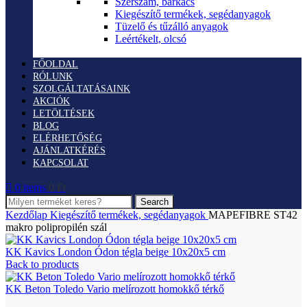
Szerszám, barkács
Kiegészítő termékek, segédanyagok
Tüzelő és tűzálló anyagok
Leértékelt, olcsó
FŐOLDAL
RÓLUNK
SZOLGÁLTATÁSAINK
AKCIÓK
LETÖLTÉSEK
BLOG
ELÉRHETŐSÉG
AJÁNLATKÉRÉS
KAPCSOLAT
0
items
0
Ft
Search
Kezdőlap
Kiegészítő termékek, segédanyagok
MAPEFIBRE ST42
makro polipropilén szál
KK Kavics London Ódon tégla beige 10x20x5 cm
Back to products
KK Beton Toledo Vario melírozott homokkő térkő