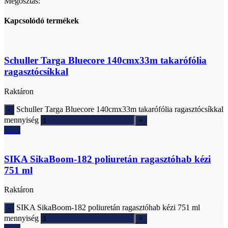
Megosztás:
Kapcsolódó termékek
Schuller Targa Bluecore 140cmx33m takarófólia
ragasztócsíkkal
Raktáron
Schuller Targa Bluecore 140cmx33m takarófólia ragasztócsíkkal
mennyiség
Ajánlatkérés
SIKA SikaBoom-182 poliuretán ragasztóhab kézi
751 ml
Raktáron
SIKA SikaBoom-182 poliuretán ragasztóhab kézi 751 ml
mennyiség