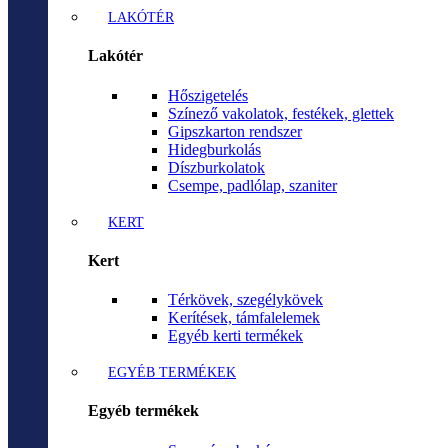
LAKÓTÉR
Lakótér
Hőszigetelés
Színező vakolatok, festékek, glettek
Gipszkarton rendszer
Hidegburkolás
Díszburkolatok
Csempe, padlólap, szaniter
KERT
Kert
Térkövek, szegélykövek
Kerítések, támfalelemek
Egyéb kerti termékek
EGYÉB TERMÉKEK
Egyéb termékek