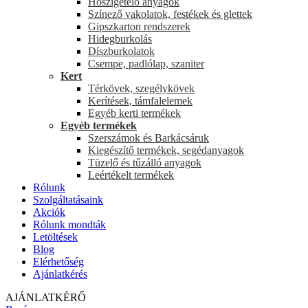
Hőszigetelő anyagok
Színező vakolatok, festékek és glettek
Gipszkarton rendszerek
Hidegburkolás
Díszburkolatok
Csempe, padlólap, szaniter
Kert
Térkövek, szegélykövek
Kerítések, támfalelemek
Egyéb kerti termékek
Egyéb termékek
Szerszámok és Barkácsáruk
Kiegészítő termékek, segédanyagok
Tüzelő és tűzálló anyagok
Leértékelt termékek
Rólunk
Szolgáltatásaink
Akciók
Rólunk mondták
Letöltések
Blog
Elérhetőség
Ajánlatkérés
AJÁNLATKÉRŐ