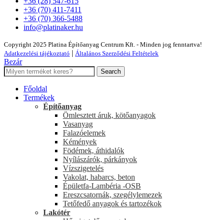
+36 (28) 547-615
+36 (70) 411-7411
+36 (70) 366-5488
info@platinaker.hu
Copyright 2025 Platina Építőanyag Centrum Kft. - Minden jog fenntartva!
|
Adatkezelési tájékoztató
Általános Szerződési Feltételek
Bezár
Search
Főoldal
Termékek
Építőanyag
Ömlesztett áruk, kötőanyagok
Vasanyag
Falazóelemek
Kémények
Födémek, áthidalók
Nyílászárók, párkányok
Vízszigetelés
Vakolat, habarcs, beton
Épületfa-Lambéria -OSB
Ereszcsatornák, szegélylemezek
Tetőfedő anyagok és tartozékok
Lakótér