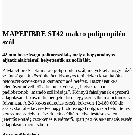
Click to enlarge
MAPEFIBRE ST42 makro polipropilén
szál
42 mm hosszúságú polimerszálak, mely a hagyományos
aljzatkialakításnál helyettesítik az acélhálót.
A Mapefibre ST 42 makro polipropilén szál, melyekkel a nagy húzó
szilárdságának köszönhetően bizonyos területeken kiválthatók a
betonszerkezetekben alkalmazott acélbetétek. Használatukkal
jelentősen növelhető a beton szívóssága, illetve az ipari
padlóbetonok „maradó szilárdsága”. Könnyű fajsúlyának egyszerű
adagolásának köszönhetően jelentősen egyszerűsíthető a betonozás
folyamata. A 2-3 kg-os adagolás esetén bekevert 12-180 000 db
szálacska jól elkeveredve nagy biztonsággal dolgozik a beton teljes
keresztmetszetében. Esztrichek acélháló helyettesítése esetén
jelentős költség csökkenés is elérhető. Ipari padlós alkalmazás esetén
adagolásuk méretezhető…
Anyagszükséglet :