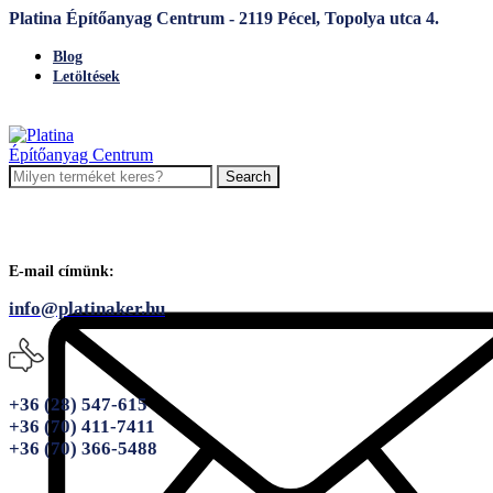
Platina Építőanyag Centrum - 2119 Pécel, Topolya utca 4.
Blog
Letöltések
Search
E-mail címünk:
info@platinaker.hu
+36 (28) 547-615
+36 (70) 411-7411
+36 (70) 366-5488