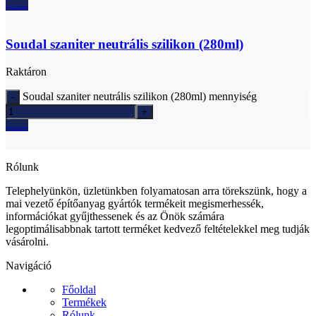
Ajánlatkérés
Soudal szaniter neutrális szilikon (280ml)
Raktáron
Soudal szaniter neutrális szilikon (280ml) mennyiség
Ajánlatkérés
Rólunk
Telephelyünkön, üzletünkben folyamatosan arra törekszünk, hogy a
mai vezető építőanyag gyártók termékeit megismerhessék,
információkat gyűjthessenek és az Önök számára
legoptimálisabbnak tartott terméket kedvező feltételekkel meg tudják
vásárolni.
Navigáció
Főoldal
Termékek
Rólunk