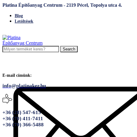
Platina Építőanyag Centrum - 2119 Pécel, Topolya utca 4.
Blog
Letöltések
Search
E-mail címünk:
info@platinaker.hu
+36 (28) 547-615
+36 (70) 411-7411
+36 (70) 366-5488