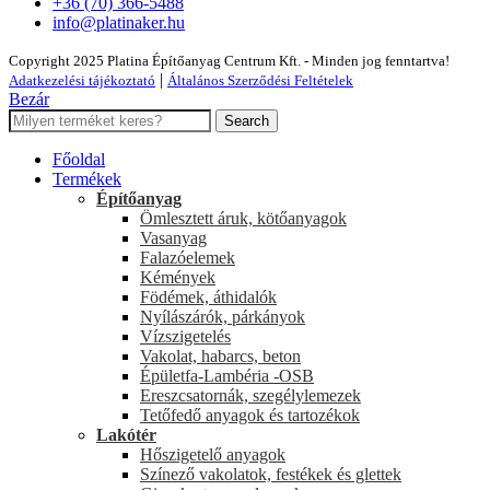
+36 (70) 366-5488
info@platinaker.hu
Copyright 2025 Platina Építőanyag Centrum Kft. - Minden jog fenntartva!
|
Adatkezelési tájékoztató
Általános Szerződési Feltételek
Bezár
Search
Főoldal
Termékek
Építőanyag
Ömlesztett áruk, kötőanyagok
Vasanyag
Falazóelemek
Kémények
Födémek, áthidalók
Nyílászárók, párkányok
Vízszigetelés
Vakolat, habarcs, beton
Épületfa-Lambéria -OSB
Ereszcsatornák, szegélylemezek
Tetőfedő anyagok és tartozékok
Lakótér
Hőszigetelő anyagok
Színező vakolatok, festékek és glettek