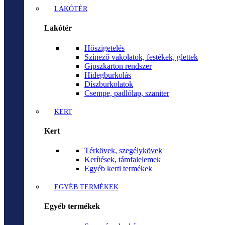
LAKÓTÉR
Lakótér
Hőszigetelés
Színező vakolatok, festékek, glettek
Gipszkarton rendszer
Hidegburkolás
Díszburkolatok
Csempe, padlólap, szaniter
KERT
Kert
Térkövek, szegélykövek
Kerítések, támfalelemek
Egyéb kerti termékek
EGYÉB TERMÉKEK
Egyéb termékek