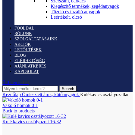
Szerszám, barkács
Kiegészítő termékek, segédanyagok
Tüzelő és tűzálló anyagok
Leértékelt, olcsó
FŐOLDAL
RÓLUNK
SZOLGÁLTATÁSAINK
AKCIÓK
LETÖLTÉSEK
BLOG
ELÉRHETŐSÉG
AJÁNLATKÉRÉS
KAPCSOLAT
0
items
0
Ft
Search
Kezdőlap
Ömlesztett áruk, kötőanyagok
Kulékavics osztályozatlan
Vakoló homok 0-1
Back to products
Kulé kavics osztályozott 16-32