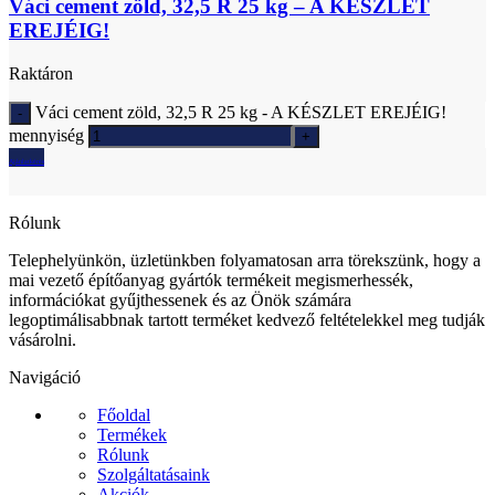
Váci cement zöld, 32,5 R 25 kg – A KÉSZLET
EREJÉIG!
Raktáron
Váci cement zöld, 32,5 R 25 kg - A KÉSZLET EREJÉIG!
mennyiség
Ajánlatkérés
Rólunk
Telephelyünkön, üzletünkben folyamatosan arra törekszünk, hogy a
mai vezető építőanyag gyártók termékeit megismerhessék,
információkat gyűjthessenek és az Önök számára
legoptimálisabbnak tartott terméket kedvező feltételekkel meg tudják
vásárolni.
Navigáció
Főoldal
Termékek
Rólunk
Szolgáltatásaink
Akciók