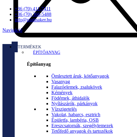
+36 (70) 411-7411
+36 (70) 366-5488
info@platinaker.hu
Navigáció
TERMÉKEK
ÉPÍTŐANYAG
Építőanyag
Ömlesztett áruk, kötőanyagok
Vasanyag
Falazóelemek, zsalukövek
Kémények
Födémek, áthidalók
Nyílászárók, párkányok
Vízszigetelés
Vakolat, habarcs, esztrich
Épületfa, lambéria, OSB
Ereszcsatornák, szegélylemezek
Tetőfedő anyagok és tartozékok