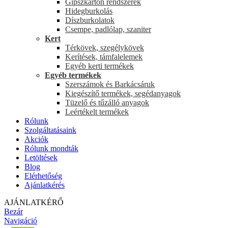
Gipszkarton rendszerek
Hidegburkolás
Díszburkolatok
Csempe, padlólap, szaniter
Kert
Térkövek, szegélykövek
Kerítések, támfalelemek
Egyéb kerti termékek
Egyéb termékek
Szerszámok és Barkácsáruk
Kiegészítő termékek, segédanyagok
Tüzelő és tűzálló anyagok
Leértékelt termékek
Rólunk
Szolgáltatásaink
Akciók
Rólunk mondták
Letöltések
Blog
Elérhetőség
Ajánlatkérés
AJÁNLATKÉRŐ
Bezár
Navigáció