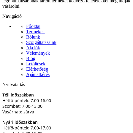
legoptimálisabbnak tartott terméket kedvező feltételekkel meg tudják
vásárolni.
Navigáció
Főoldal
Termékek
Rólunk
Szolgáltatásaink
Akciók
Vélemények
Blog
Letöltések
Elérhetőség
Ajánlatkérés
Nyitvatartás
Téli időszakban
Hétfő-péntek: 7.00-16.00
Szombat: 7.00-13.00
Vasárnap: zárva
Nyári időszakban
Hétfő-péntek: 7.00-17.00