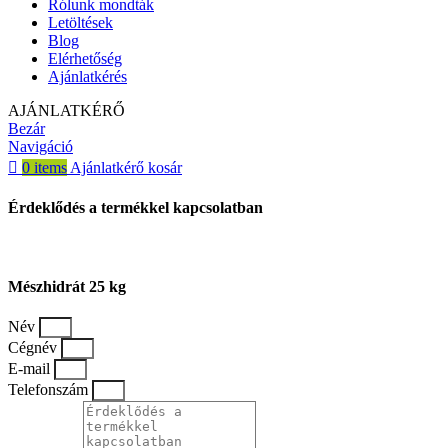
Rólunk mondták
Letöltések
Blog
Elérhetőség
Ajánlatkérés
AJÁNLATKÉRŐ
Bezár
Navigáció
0
items
Ajánlatkérő kosár
Érdeklődés a termékkel kapcsolatban
Mészhidrát 25 kg
Név
Cégnév
E-mail
Telefonszám