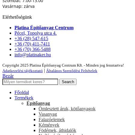
Szombat: 7.00-13.00
Vasárnap: zárva
Elérhetőségünk
Platina Építőanyag Centrum
Pécel, Topolya utca 4.
+36 (28) 547-615
+36 (70) 411-7411
+36 (70) 366-5488
info@platinaker.hu
Copyright 2025 Platina Építőanyag Centrum Kft. - Minden jog fenntartva!
|
Adatkezelési tájékoztató
Általános Szerződési Feltételek
Bezár
Search
Főoldal
Termékek
Építőanyag
Ömlesztett áruk, kötőanyagok
Vasanyag
Falazóelemek
Kémények
Födémek, áthidalók