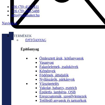
+36 (70) 411-7411
+36 (70) 366-5488
info@platinaker.hu
Navigáció
TERMÉKEK
ÉPÍTŐANYAG
Építőanyag
Ömlesztett áruk, kötőanyagok
Vasanyag
Falazóelemek, zsalukövek
Kémények
Födémek, áthidalók
Nyílászárók, párkányok
Vízszigetelés
Vakolat, habarcs, esztrich
Épületfa, lambéria, OSB
Ereszcsatornák, szegélylemezek
Tetőfedő anyagok és tartozékok