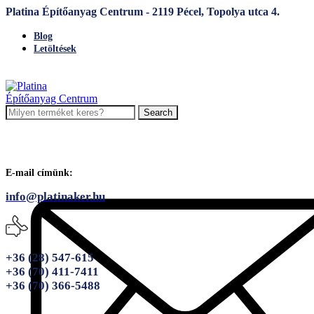
Platina Építőanyag Centrum - 2119 Pécel, Topolya utca 4.
Blog
Letöltések
Search
E-mail címünk:
info@platinaker.hu
+36 (28) 547-615
+36 (70) 411-7411
+36 (70) 366-5488