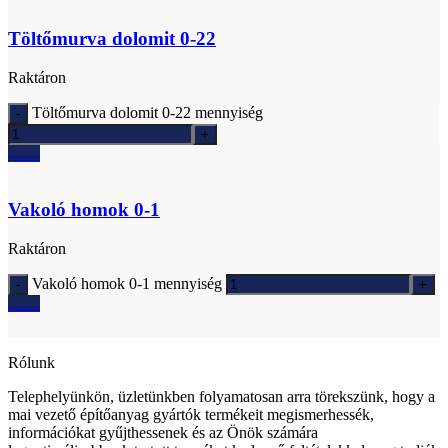
Töltőmurva dolomit 0-22
Raktáron
Töltőmurva dolomit 0-22 mennyiség
Ajánlatkérés
Vakoló homok 0-1
Raktáron
Vakoló homok 0-1 mennyiség
Ajánlatkérés
Rólunk
Telephelyünkön, üzletünkben folyamatosan arra törekszünk, hogy a
mai vezető építőanyag gyártók termékeit megismerhessék,
információkat gyűjthessenek és az Önök számára