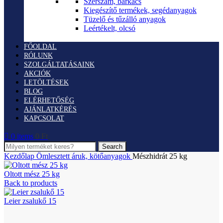
Szerszám, barkács
Kiegészítő termékek, segédanyagok
Tüzelő és tűzálló anyagok
Leértékelt, olcsó
FŐOLDAL
RÓLUNK
SZOLGÁLTATÁSAINK
AKCIÓK
LETÖLTÉSEK
BLOG
ELÉRHETŐSÉG
AJÁNLATKÉRÉS
KAPCSOLAT
0
items
0
Ft
Search
Kezdőlap
Ömlesztett áruk, kötőanyagok
Mészhidrát 25 kg
Oltott mész 25 kg
Back to products
Leier zsalukő 15