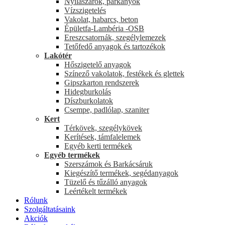
Nyílászárók, párkányok
Vízszigetelés
Vakolat, habarcs, beton
Épületfa-Lambéria -OSB
Ereszcsatornák, szegélylemezek
Tetőfedő anyagok és tartozékok
Lakótér
Hőszigetelő anyagok
Színező vakolatok, festékek és glettek
Gipszkarton rendszerek
Hidegburkolás
Díszburkolatok
Csempe, padlólap, szaniter
Kert
Térkövek, szegélykövek
Kerítések, támfalelemek
Egyéb kerti termékek
Egyéb termékek
Szerszámok és Barkácsáruk
Kiegészítő termékek, segédanyagok
Tüzelő és tűzálló anyagok
Leértékelt termékek
Rólunk
Szolgáltatásaink
Akciók