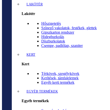
LAKÓTÉR
Lakótér
Hőszigetelés
Színező vakolatok, festékek, glettek
Gipszkarton rendszer
Hidegburkolás
Díszburkolatok
Csempe, padlólap, szaniter
KERT
Kert
Térkövek, szegélykövek
Kerítések, támfalelemek
Egyéb kerti termékek
EGYÉB TERMÉKEK
Egyéb termékek