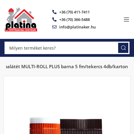
+36 (70) 411-7411
+36 (70) 366-5488
info@platinaker.hu
Kúpalátét MULTI-ROLL PLUS barna 5 fm/tekercs 4db/karton