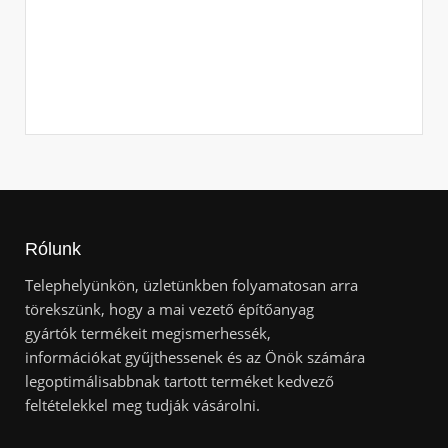
L
r
Rólunk
Telephelyünkön, üzletünkben folyamatosan arra
törekszünk, hogy a mai vezető építőanyag
gyártók termékeit megismerhessék,
információkat gyűjthessenek és az Önök számára
legoptimálisabbnak tartott terméket kedvező
feltételekkel meg tudják vásárolni.