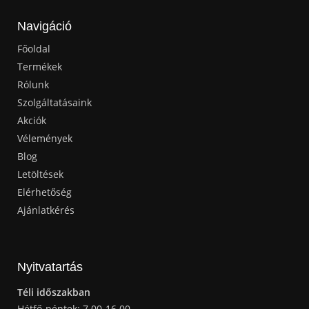
Navigáció
Főoldal
Termékek
Rólunk
Szolgáltatásaink
Akciók
Vélemények
Blog
Letöltések
Elérhetőség
Ajánlatkérés
Nyitvatartás
Téli időszakban
Hétfő-péntek: 7.00-16.00