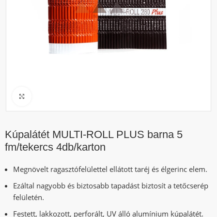
Click to enlarge
Kúpalátét MULTI-ROLL PLUS barna 5
fm/tekercs 4db/karton
Megnövelt ragasztófelülettel ellátott taréj és élgerinc elem.
Ezáltal nagyobb és biztosabb tapadást biztosít a tetőcserép
felületén.
Festett, lakkozott, perforált, UV álló alumínium kúpalátét.