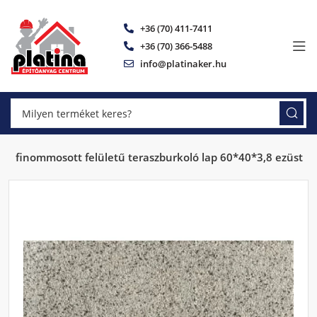
+36 (70) 411-7411
+36 (70) 366-5488
info@platinaker.hu
lift finommosott felületű teraszburkoló lap 60*40*3,8 ezüst