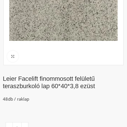
Click to enlarge
Leier Facelift finommosott felületű
teraszburkoló lap 60*40*3,8 ezüst
48db / raklap