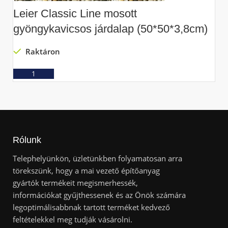
Leier Classic Line mosott
L
gyöngykavicsos járdalap (50*50*3,8cm)
l
Raktáron
Ajánlatkérés
Rólunk
Telephelyünkön, üzletünkben folyamatosan arra
törekszünk, hogy a mai vezető építőanyag
gyártók termékeit megismerhessék,
információkat gyűjthessenek és az Önök számára
legoptimálisabbnak tartott terméket kedvező
feltételekkel meg tudják vásárolni.