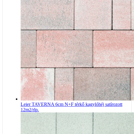
Leier TAVERNA 6cm N+F térkő kagylóhéj satírozott
12m2/rlp.