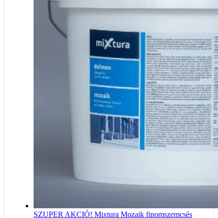
SZUPER AKCIÓ! Mixtura Mozaik finomszemcsés