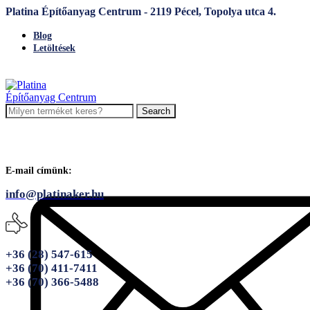
Platina Építőanyag Centrum - 2119 Pécel, Topolya utca 4.
Blog
Letöltések
Search
E-mail címünk:
info@platinaker.hu
+36 (28) 547-615
+36 (70) 411-7411
+36 (70) 366-5488