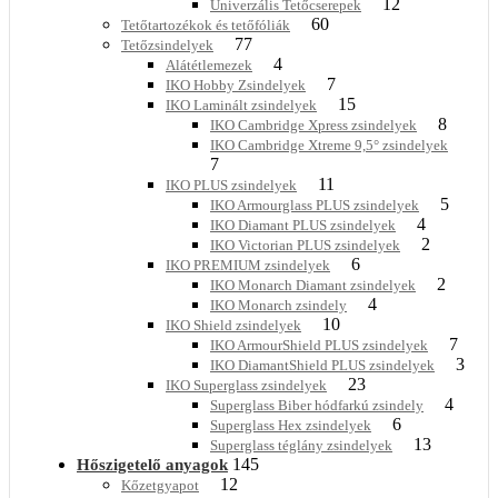
12
Univerzális Tetőcserepek
60
Tetőtartozékok és tetőfóliák
77
Tetőzsindelyek
4
Alátétlemezek
7
IKO Hobby Zsindelyek
15
IKO Laminált zsindelyek
8
IKO Cambridge Xpress zsindelyek
IKO Cambridge Xtreme 9,5° zsindelyek
7
11
IKO PLUS zsindelyek
5
IKO Armourglass PLUS zsindelyek
4
IKO Diamant PLUS zsindelyek
2
IKO Victorian PLUS zsindelyek
6
IKO PREMIUM zsindelyek
2
IKO Monarch Diamant zsindelyek
4
IKO Monarch zsindely
10
IKO Shield zsindelyek
7
IKO ArmourShield PLUS zsindelyek
3
IKO DiamantShield PLUS zsindelyek
23
IKO Superglass zsindelyek
4
Superglass Biber hódfarkú zsindely
6
Superglass Hex zsindelyek
13
Superglass téglány zsindelyek
145
Hőszigetelő anyagok
12
Kőzetgyapot