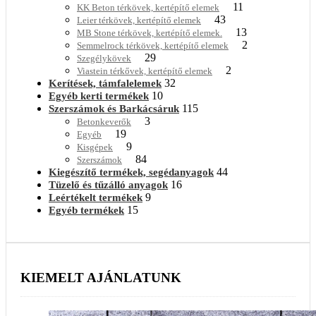
11
KK Beton térkövek, kertépítő elemek
43
Leier térkövek, kertépítő elemek
13
MB Stone térkövek, kertépítő elemek.
2
Semmelrock térkövek, kertépítő elemek
29
Szegélykövek
2
Viastein térkővek, kertépítő elemek
32
Kerítések, támfalelemek
10
Egyéb kerti termékek
115
Szerszámok és Barkácsáruk
3
Betonkeverők
19
Egyéb
9
Kisgépek
84
Szerszámok
44
Kiegészítő termékek, segédanyagok
16
Tüzelő és tűzálló anyagok
9
Leértékelt termékek
15
Egyéb termékek
KIEMELT AJÁNLATUNK