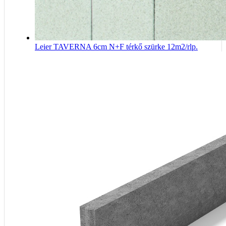
Leier TAVERNA 6cm N+F térkő szürke 12m2/rlp.