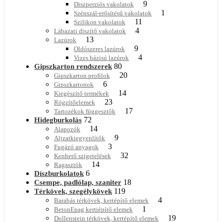
9
Diszperziós vakolatok
1
Szénszál-erősítésű vakolatok
11
Szilikon vakolatok
4
Lábazati díszítő vakolatok
13
Lazúrok
9
Oldószeres lazúrok
4
Vizes bázisú lazúrok
80
Gipszkarton rendszerek
20
Gipszkarton profilok
6
Gipszkartonok
14
Kiegészítő termékek
23
Rögzítőelemek
17
Tartozékok függesztők
72
Hidegburkolás
14
Alapozók
9
Aljzatkiegyenlítők
3
Fugázó anyagok
32
Kenhető szigetelések
14
Ragasztók
6
Díszburkolatok
18
Csempe, padlólap, szaniter
119
Térkövek, szegélykövek
4
Barabás térkövek, kertépítő elemek
1
BetonEpag kertiépítő elemek
19
Dollenstein térkövek, kertépítő elemek