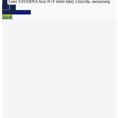
Leier TAVERNA 6cm N+F térkő füstantracit
satírozott 12m2/rlp.
Raktáron
Leier TAVERNA 6cm N+F térkő füstantracit satírozott
12m2/rlp. mennyiség
Ajánlatkérés
Akció