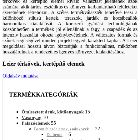
térkövek és kertépítő elemei kiváló választást jelentenek azok
számára, akik tartós, esztétikus és könnyen karbantartható felületeket
szeretnének létrehozni. A széles termékválaszték lehetővé teszi a
különböző stílusú kertek, teraszok, járdák és kocsibeállók
harmonikus kialakítását. A korszerű gyártási technológiának
köszönhetően a termékek jól ellenállnak a fagy, a csapadék és az
intenzív használat okozta igénybevételnek. A változatos formák és
színek segítségével minden projekt egyedi karaktert kaphat. A Leier
megoldásai hosszú távon biztosítják a funkcionalitást, miközben
hozzájárulnak a rendezett és igényes környezet kialakításához.
Leier térkövek, kertépítő elemek
Oldalsáv mutatása
TERMÉKKATEGÓRIÁK
15
Ömlesztett áruk, kötőanyagok
10
Vasanyag
55
Falazóelemek
22
Beton falazóelemek, zsalukövek
6
Do-beton
2