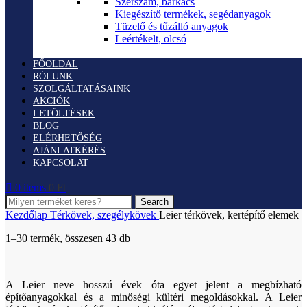
Szerszám, barkács
Kiegészítő termékek, segédanyagok
Tüzelő és tűzálló anyagok
Leértékelt, olcsó
FŐOLDAL
RÓLUNK
SZOLGÁLTATÁSAINK
AKCIÓK
LETÖLTÉSEK
BLOG
ELÉRHETŐSÉG
AJÁNLATKÉRÉS
KAPCSOLAT
0
items
0
Ft
Search
Kezdőlap
Térkövek, szegélykövek
Leier térkövek, kertépítő elemek
1–30 termék, összesen 43 db
A Leier neve hosszú évek óta egyet jelent a megbízható
építőanyagokkal és a minőségi kültéri megoldásokkal. A Leier