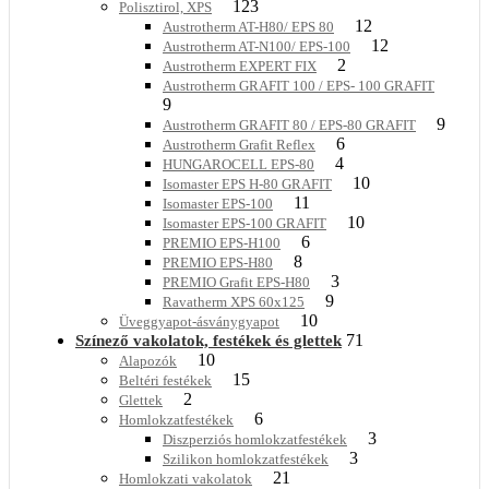
123
Polisztirol, XPS
12
Austrotherm AT-H80/ EPS 80
12
Austrotherm AT-N100/ EPS-100
2
Austrotherm EXPERT FIX
Austrotherm GRAFIT 100 / EPS- 100 GRAFIT
9
9
Austrotherm GRAFIT 80 / EPS-80 GRAFIT
6
Austrotherm Grafit Reflex
4
HUNGAROCELL EPS-80
10
Isomaster EPS H-80 GRAFIT
11
Isomaster EPS-100
10
Isomaster EPS-100 GRAFIT
6
PREMIO EPS-H100
8
PREMIO EPS-H80
3
PREMIO Grafit EPS-H80
9
Ravatherm XPS 60x125
10
Üveggyapot-ásványgyapot
71
Színező vakolatok, festékek és glettek
10
Alapozók
15
Beltéri festékek
2
Glettek
6
Homlokzatfestékek
3
Diszperziós homlokzatfestékek
3
Szilikon homlokzatfestékek
21
Homlokzati vakolatok