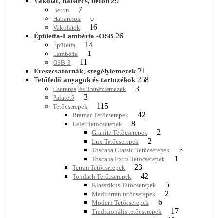
29
Vakolat, habarcs, beton
7
Beton
6
Habarcsok
16
Vakolatok
26
Épületfa-Lambéria -OSB
14
Épületfa
1
Lambéria
11
OSB-3
21
Ereszcsatornák, szegélylemezek
258
Tetőfedő anyagok és tartozékok
3
Cserepes, és Trapézlemezek
3
Palatető
115
Tetőcserepek
42
Bramac Tetőcserepek
8
Leier Tetőcserepek
2
Granite Tetőcserepek
2
Lux Tetőcserepek
3
Toscana Classic Tetőcserepek
1
Toscana Extra Tetőcserepek
23
Terran Tetőcserepek
42
Tondach Tetőcserepek
5
Klasszikus Tetőcserepek
2
Mediterrán tetőcserepek
6
Modern Tetőcserepek
17
Tradicionális tetőcserepek