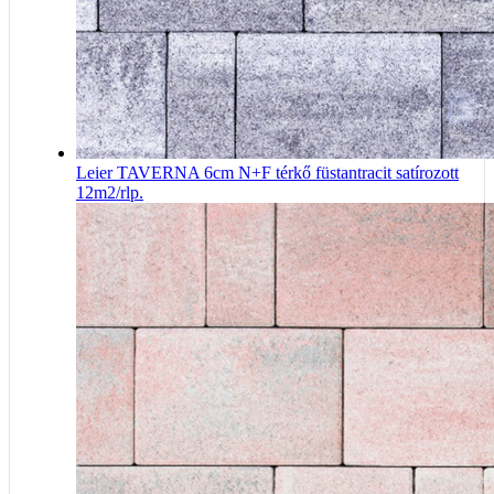
Leier TAVERNA 6cm N+F térkő füstantracit satírozott
12m2/rlp.