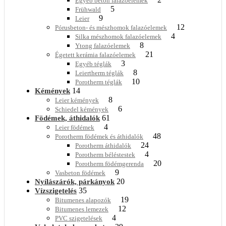
Egyéb beton falazóelemek
5
Frühwald
9
Leier
12
Pórusbeton- és mészhomok falazóelemek
4
Silka mészhomok falazóelemek
8
Ytong falazóelemek
21
Égetett kerámia falazóelemek
3
Egyéb téglák
8
Leiertherm téglák
10
Porotherm téglák
14
Kémények
8
Leier kémények
6
Schiedel kémények
61
Födémek, áthidalók
4
Leier födémek
48
Porotherm födémek és áthidalók
24
Porotherm áthidalók
4
Porotherm béléstestek
20
Porotherm födémgerenda
9
Vasbeton födémek
20
Nyílászárók, párkányok
35
Vízszigetelés
19
Bitumenes alapozók
12
Bitumenes lemezek
4
PVC szigetelések