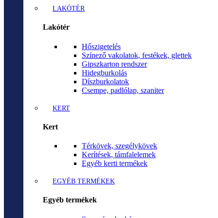
LAKÓTÉR
Lakótér
Hőszigetelés
Színező vakolatok, festékek, glettek
Gipszkarton rendszer
Hidegburkolás
Díszburkolatok
Csempe, padlólap, szaniter
KERT
Kert
Térkövek, szegélykövek
Kerítések, támfalelemek
Egyéb kerti termékek
EGYÉB TERMÉKEK
Egyéb termékek