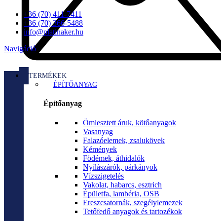
+36 (70) 411-7411
+36 (70) 366-5488
info@platinaker.hu
Navigáció
TERMÉKEK
ÉPÍTŐANYAG
Építőanyag
Ömlesztett áruk, kötőanyagok
Vasanyag
Falazóelemek, zsalukövek
Kémények
Födémek, áthidalók
Nyílászárók, párkányok
Vízszigetelés
Vakolat, habarcs, esztrich
Épületfa, lambéria, OSB
Ereszcsatornák, szegélylemezek
Tetőfedő anyagok és tartozékok