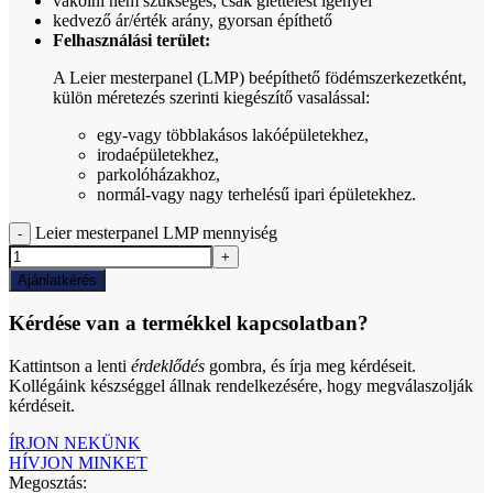
vakolni nem szükséges, csak glettelést igényel
kedvező ár/érték arány, gyorsan építhető
Felhasználási terület:
A Leier mesterpanel (LMP) beépíthető födémszerkezetként,
külön méretezés szerinti kiegészítő vasalással:
egy-vagy többlakásos lakóépületekhez,
irodaépületekhez,
parkolóházakhoz,
normál-vagy nagy terhelésű ipari épületekhez.
Leier mesterpanel LMP mennyiség
Ajánlatkérés
Kérdése van a termékkel kapcsolatban?
Kattintson a lenti
érdeklődés
gombra, és írja meg kérdéseit.
Kollégáink készséggel állnak rendelkezésére, hogy megválaszolják
kérdéseit.
ÍRJON NEKÜNK
HÍVJON MINKET
Megosztás: