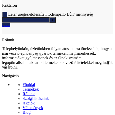
Raktáron
Leier üreges,előfeszített födémpalló LÜF mennyiség
Ajánlatkérés
Rólunk
Telephelyünkön, üzletünkben folyamatosan arra törekszünk, hogy a
mai vezető építőanyag gyártók termékeit megismerhessék,
információkat gyűjthessenek és az Önök számára
legoptimálisabbnak tartott terméket kedvező feltételekkel meg tudják
vásárolni.
Navigáció
Főoldal
Termékek
Rólunk
Szolgáltatásaink
Akciók
Vélemények
Blog