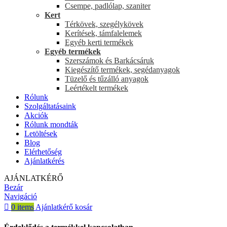
Csempe, padlólap, szaniter
Kert
Térkövek, szegélykövek
Kerítések, támfalelemek
Egyéb kerti termékek
Egyéb termékek
Szerszámok és Barkácsáruk
Kiegészítő termékek, segédanyagok
Tüzelő és tűzálló anyagok
Leértékelt termékek
Rólunk
Szolgáltatásaink
Akciók
Rólunk mondták
Letöltések
Blog
Elérhetőség
Ajánlatkérés
AJÁNLATKÉRŐ
Bezár
Navigáció
0
items
Ajánlatkérő kosár