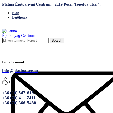
Platina Építőanyag Centrum - 2119 Pécel, Topolya utca 4.
Blog
Letöltések
Search
E-mail címünk:
info@platinaker.hu
+36 (28) 547-615
+36 (70) 411-7411
+36 (70) 366-5488