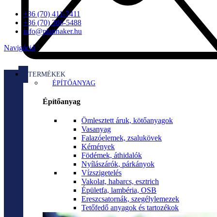
+36 (70) 411-7411
+36 (70) 366-5488
info@platinaker.hu
Navigáció
TERMÉKEK
ÉPÍTŐANYAG
Építőanyag
Ömlesztett áruk, kötőanyagok
Vasanyag
Falazóelemek, zsalukövek
Kémények
Födémek, áthidalók
Nyílászárók, párkányok
Vízszigetelés
Vakolat, habarcs, esztrich
Épületfa, lambéria, OSB
Ereszcsatornák, szegélylemezek
Tetőfedő anyagok és tartozékok