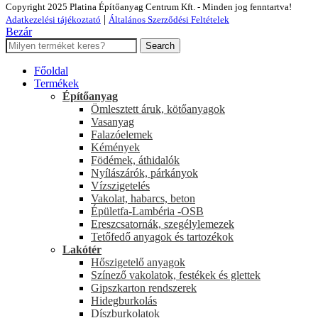
Copyright 2025 Platina Építőanyag Centrum Kft. - Minden jog fenntartva!
|
Adatkezelési tájékoztató
Általános Szerződési Feltételek
Bezár
Search
Főoldal
Termékek
Építőanyag
Ömlesztett áruk, kötőanyagok
Vasanyag
Falazóelemek
Kémények
Födémek, áthidalók
Nyílászárók, párkányok
Vízszigetelés
Vakolat, habarcs, beton
Épületfa-Lambéria -OSB
Ereszcsatornák, szegélylemezek
Tetőfedő anyagok és tartozékok
Lakótér
Hőszigetelő anyagok
Színező vakolatok, festékek és glettek
Gipszkarton rendszerek
Hidegburkolás
Díszburkolatok