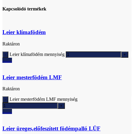
Kapcsolódó termékek
Leier klímafödém
Raktáron
Leier klímafödém mennyiség
Ajánlatkérés
Leier mesterfödém LMF
Raktáron
Leier mesterfödém LMF mennyiség
Ajánlatkérés
Leier üreges,előfeszített födémpalló LÜF