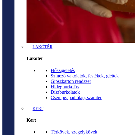
LAKÓTÉR
Lakótér
Hőszigetelés
Színező vakolatok, festékek, glettek
Gipszkarton rendszer
Hidegburkolás
Díszburkolatok
Csempe, padlólap, szaniter
KERT
Kert
Térkövek, szegélykövek