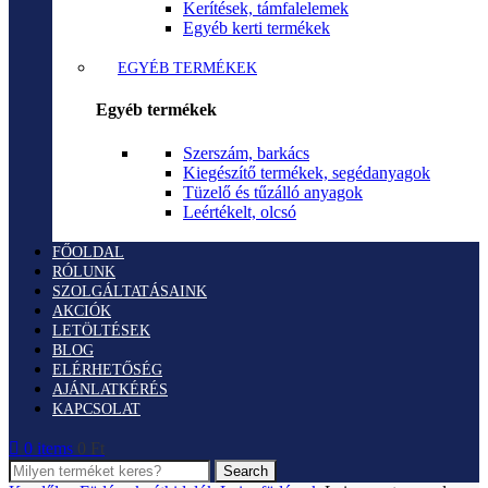
Kerítések, támfalelemek
Egyéb kerti termékek
EGYÉB TERMÉKEK
Egyéb termékek
Szerszám, barkács
Kiegészítő termékek, segédanyagok
Tüzelő és tűzálló anyagok
Leértékelt, olcsó
FŐOLDAL
RÓLUNK
SZOLGÁLTATÁSAINK
AKCIÓK
LETÖLTÉSEK
BLOG
ELÉRHETŐSÉG
AJÁNLATKÉRÉS
KAPCSOLAT
0
items
0
Ft
Search