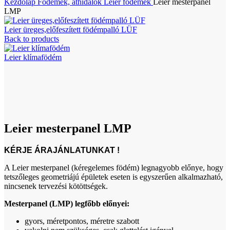
Kezdőlap
Födémek, áthidalók
Leier födémek
Leier mesterpanel
LMP
Leier üreges,előfeszített födémpalló LÜF
Back to products
Leier klímafödém
Click to enlarge
Leier mesterpanel LMP
KÉRJE ÁRAJÁNLATUNKAT !
A Leier mesterpanel (kéregelemes födém) legnagyobb előnye, hogy
tetszőleges geometriájú épületek eseten is egyszerűen alkalmazható,
nincsenek tervezési kötöttségek.
Mesterpanel (LMP) legfőbb előnyei:
gyors, méretpontos, méretre szabott