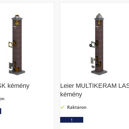
LSK kémény
Leier MULTIKERAM LA
kémény
on
Raktáron
Ajánlatkérés
Ajánlatkérés