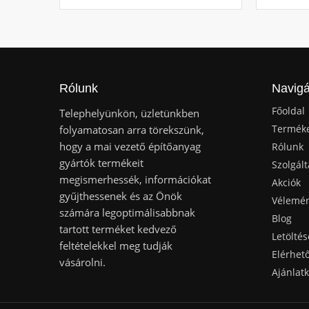
Rólunk
Navigá
Főoldal
Telephelyünkön, üzletünkben
Termék
folyamatosan arra törekszünk,
hogy a mai vezető építőanyag
Rólunk
gyártók termékeit
Szolgált
megismerhessék, információkat
Akciók
gyűjthessenek és az Önök
Vélemé
számára legoptimálisabbnak
Blog
tartott terméket kedvező
Letöltés
feltételekkel meg tudják
Elérhet
vásárolni.
Ajánlat