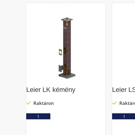
Leier LK kémény
Leier 
Raktáron
Raktár
Ajánlatkérés