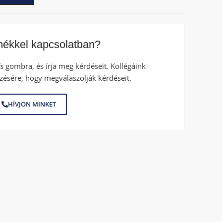
mékkel kapcsolatban?
s
gombra, és írja meg kérdéseit. Kollégáink
zésére, hogy megválaszolják kérdéseit.
HÍVJON MINKET