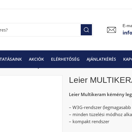
E-ma
inf
TATÁSAINK
AKCIÓK
ELÉRHETŐSÉG
AJÁNLATKÉRÉS
KAP
ULTIKERAM kémény
Leier MULTIKE
Leier Multikeram kémény leg
– W3G-rendszer (legmagasabb 
– minden tüzelési módhoz alk
– kompakt rendszer