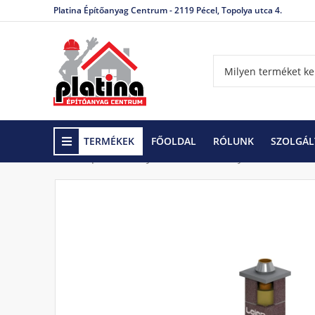
Platina Építőanyag Centrum - 2119 Pécel, Topolya utca 4.
TERMÉKEK
FŐOLDAL
RÓLUNK
SZOLGÁL
Kezdőlap
Kémények
Leier kémények
Leier M