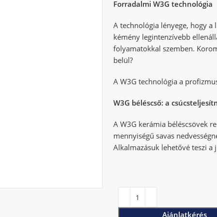
Forradalmi W3G technológia
A technológia lényege, hogy a 
kémény legintenzívebb ellenáll
folyamatokkal szemben. Koro
belül?
A W3G technológia a profizmus
W3G béléscső: a csúcsteljesí
A W3G kerámia béléscsövek ren
mennyiségű savas nedvességnek
Alkalmazásuk lehetővé teszi a j
Ajánlatkérés