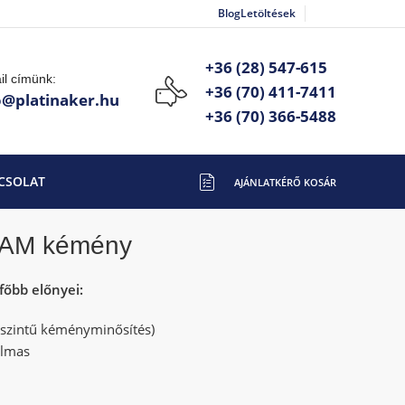
Blog
Letöltések
+36 (28) 547-615
il címünk:
+36 (70) 411-7411
o@platinaker.hu
+36 (70) 366-5488
CSOLAT
RAM kémény
főbb előnyei:
szintű kéményminősítés)
almas