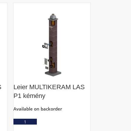
AKCIÓ
S
Leier MULTIKERAM LAS
Leier Smar
P1 kémény
alapfelszere
Available on backorder
Raktáron
Ajánlatkérés
Ajá