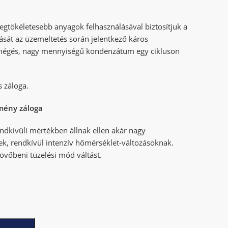
legtökéletesebb anyagok felhasználásával biztosítjuk a
ását az üzemeltetés során jelentkező káros
mégés, nagy mennyiségű kondenzátum egy cikluson
 záloga.
tmény záloga
dkívüli mértékben állnak ellen akár nagy
, rendkívül intenzív hőmérséklet-változásoknak.
övőbeni tüzelési mód váltást.