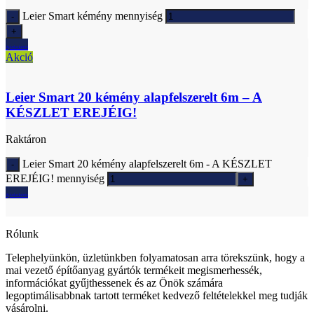
Leier Smart kémény mennyiség
Ajánlatkérés
Akció
Leier Smart 20 kémény alapfelszerelt 6m – A
KÉSZLET EREJÉIG!
Raktáron
Leier Smart 20 kémény alapfelszerelt 6m - A KÉSZLET
EREJÉIG! mennyiség
Ajánlatkérés
Rólunk
Telephelyünkön, üzletünkben folyamatosan arra törekszünk, hogy a
mai vezető építőanyag gyártók termékeit megismerhessék,
információkat gyűjthessenek és az Önök számára
legoptimálisabbnak tartott terméket kedvező feltételekkel meg tudják
vásárolni.