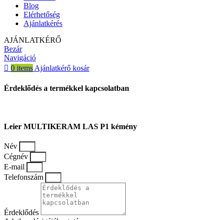
Blog
Elérhetőség
Ajánlatkérés
AJÁNLATKÉRŐ
Bezár
Navigáció
0
items
Ajánlatkérő kosár
Érdeklődés a termékkel kapcsolatban
Leier MULTIKERAM LAS P1 kémény
Név
Cégnév
E-mail
Telefonszám
Érdeklődés