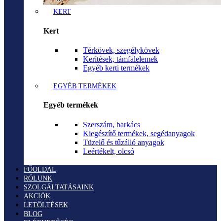
KERT
Kert
Térkövek, szegélykövek
Kerítések, támfalelemek
Egyéb kerti termékek
EGYÉB TERMÉKEK
Egyéb termékek
Szerszám, barkács
Kiegészítő termékek, segédanyagok
Tüzelő és tűzálló anyagok
Leértékelt, olcsó
FŐOLDAL
RÓLUNK
SZOLGÁLTATÁSAINK
AKCIÓK
LETÖLTÉSEK
BLOG