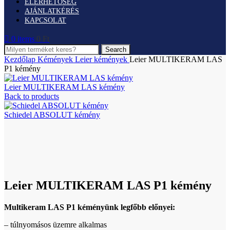
ELÉRHETŐSÉG
AJÁNLATKÉRÉS
KAPCSOLAT
0
items
0
Ft
Search
Kezdőlap
Kémények
Leier kémények
Leier MULTIKERAM LAS
P1 kémény
Leier MULTIKERAM LAS kémény
Back to products
Schiedel ABSOLUT kémény
Click to enlarge
Leier MULTIKERAM LAS P1 kémény
Multikeram LAS P1 kéményünk legfőbb előnyei:
– túlnyomásos üzemre alkalmas