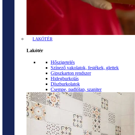
LAKÓTÉR
Lakótér
Hőszigetelés
Színező vakolatok, festékek, glettek
Gipszkarton rendszer
Hidegburkolás
Díszburkolatok
Csempe, padlólap, szaniter