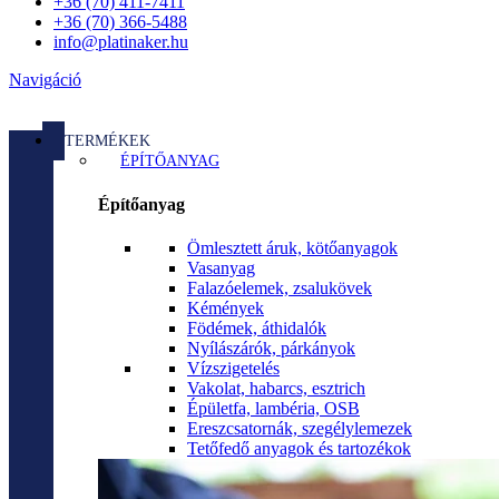
+36 (70) 411-7411
+36 (70) 366-5488
info@platinaker.hu
Navigáció
TERMÉKEK
ÉPÍTŐANYAG
Építőanyag
Ömlesztett áruk, kötőanyagok
Vasanyag
Falazóelemek, zsalukövek
Kémények
Födémek, áthidalók
Nyílászárók, párkányok
Vízszigetelés
Vakolat, habarcs, esztrich
Épületfa, lambéria, OSB
Ereszcsatornák, szegélylemezek
Tetőfedő anyagok és tartozékok