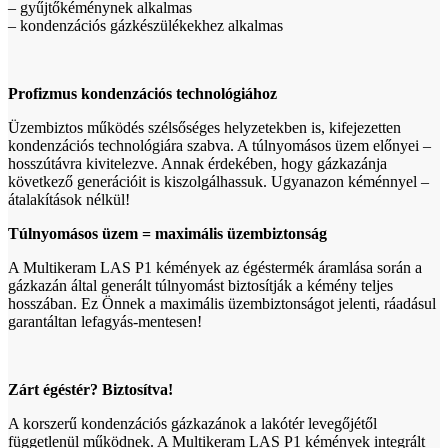
– gyűjtőkéménynek alkalmas
– kondenzációs gázkészülékekhez alkalmas
Profizmus kondenzációs technológiához
Üzembiztos működés szélsőséges helyzetekben is, kifejezetten
kondenzációs technológiára szabva. A túlnyomásos üzem előnyei –
hosszútávra kivitelezve. Annak érdekében, hogy gázkazánja
következő generációit is kiszolgálhassuk. Ugyanazon kéménnyel –
átalakítások nélkül!
Túlnyomásos üzem = maximális üzembiztonság
A Multikeram LAS P1 kémények az égéstermék áramlása során a
gázkazán által generált túlnyomást biztosítják a kémény teljes
hosszában. Ez Önnek a maximális üzembiztonságot jelenti, ráadásul
garantáltan lefagyás-mentesen!
Zárt égéstér? Biztosítva!
A korszerű kondenzációs gázkazánok a lakótér levegőjétől
függetlenül működnek. A Multikeram LAS P1 kémények integrált