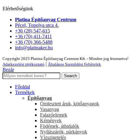
Elérhetőségünk
Platina Építőanyag Centrum
Pécel, Topolya utca 4.
+36 (28) 547-615
+36 (70) 411-7411
+36 (70) 366-5488
info@platinaker.hu
Copyright 2025 Platina Építőanyag Centrum Kft. - Minden jog fenntartva!
|
Adatkezelési tájékoztató
Általános Szerződési Feltételek
Bezár
Search
Főoldal
Termékek
Építőanyag
Ömlesztett áruk, kötőanyagok
Vasanyag
Falazóelemek
Kémények
Födémek, áthidalók
Nyílászárók, párkányok
Vízszigetelés