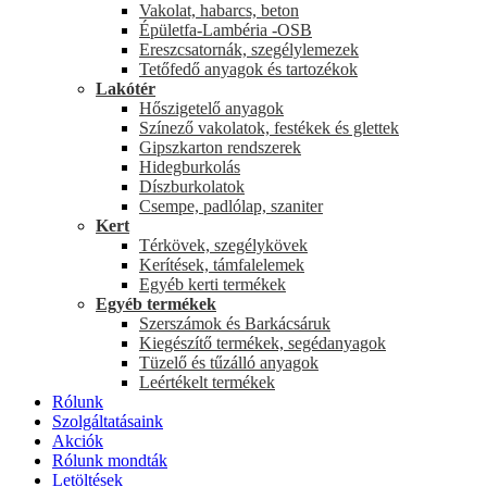
Vakolat, habarcs, beton
Épületfa-Lambéria -OSB
Ereszcsatornák, szegélylemezek
Tetőfedő anyagok és tartozékok
Lakótér
Hőszigetelő anyagok
Színező vakolatok, festékek és glettek
Gipszkarton rendszerek
Hidegburkolás
Díszburkolatok
Csempe, padlólap, szaniter
Kert
Térkövek, szegélykövek
Kerítések, támfalelemek
Egyéb kerti termékek
Egyéb termékek
Szerszámok és Barkácsáruk
Kiegészítő termékek, segédanyagok
Tüzelő és tűzálló anyagok
Leértékelt termékek
Rólunk
Szolgáltatásaink
Akciók
Rólunk mondták
Letöltések