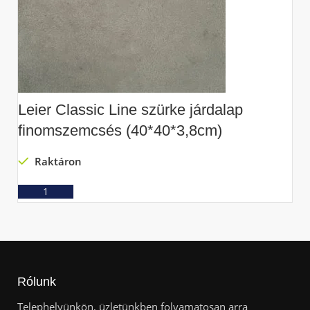
Leier Classic Line szürke járdalap
L
finomszemcsés (40*40*3,8cm)
f
Raktáron
Ajánlatkérés
Rólunk
Telephelyünkön, üzletünkben folyamatosan arra