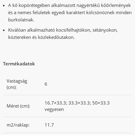
A kő kopórétegében alkalmazott nagyértékű kőőrlemények
és a nemes felületek egyedi karaktert kölcsönöznek minden
burkolatnak.
Kiválóan alkalmazható kocsifelhajtókon, sétányokon,
köztereken és közlekedőutakon.
Termékadatok
Vastagság
6
(cm):
16.7×33.3; 33.3×33.3; 50×33.3
Méret (cm):
vegyesen
m2/raklap:
11.7