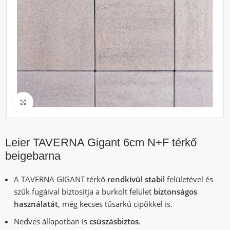
Click to enlarge
Leier TAVERNA Gigant 6cm N+F térkő
beigebarna
A TAVERNA GIGANT térkő
rendkívül stabil
felületével és
szűk fugáival biztosítja a burkolt felület
biztonságos
használatát
, még kecses tűsarkú cipőkkel is.
Nedves állapotban is
csúszásbiztos
.