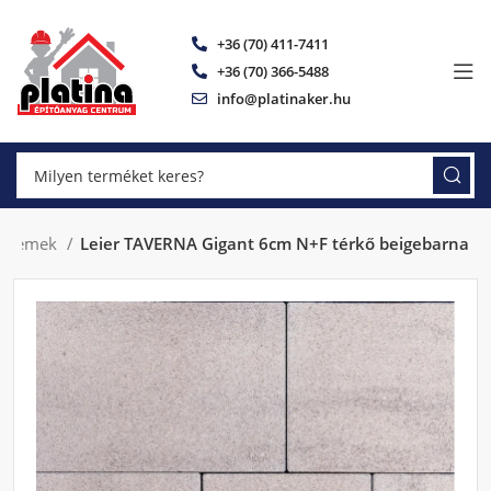
+36 (70) 411-7411
+36 (70) 366-5488
info@platinaker.hu
ő elemek
Leier TAVERNA Gigant 6cm N+F térkő beigebarna