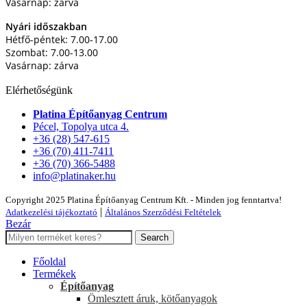
Vasárnap: zárva
Nyári időszakban
Hétfő-péntek: 7.00-17.00
Szombat: 7.00-13.00
Vasárnap: zárva
Elérhetőségünk
Platina Építőanyag Centrum
Pécel, Topolya utca 4.
+36 (28) 547-615
+36 (70) 411-7411
+36 (70) 366-5488
info@platinaker.hu
Copyright 2025 Platina Építőanyag Centrum Kft. - Minden jog fenntartva!
|
Adatkezelési tájékoztató
Általános Szerződési Feltételek
Bezár
Search
Főoldal
Termékek
Építőanyag
Ömlesztett áruk, kötőanyagok