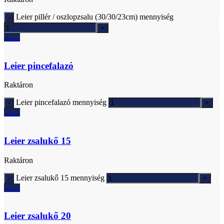
Leier pillér / oszlopzsalu (30/30/23cm) mennyiség
Ajánlatkérés
Leier pincefalazó
Raktáron
Leier pincefalazó mennyiség
Ajánlatkérés
Leier zsalukő 15
Raktáron
Leier zsalukő 15 mennyiség
Ajánlatkérés
Leier zsalukő 20