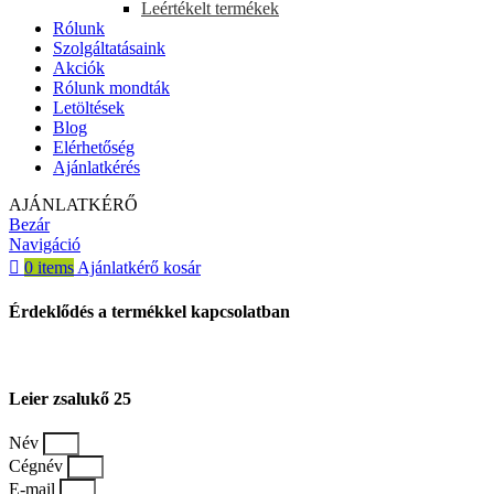
Leértékelt termékek
Rólunk
Szolgáltatásaink
Akciók
Rólunk mondták
Letöltések
Blog
Elérhetőség
Ajánlatkérés
AJÁNLATKÉRŐ
Bezár
Navigáció
0
items
Ajánlatkérő kosár
Érdeklődés a termékkel kapcsolatban
Leier zsalukő 25
Név
Cégnév
E-mail