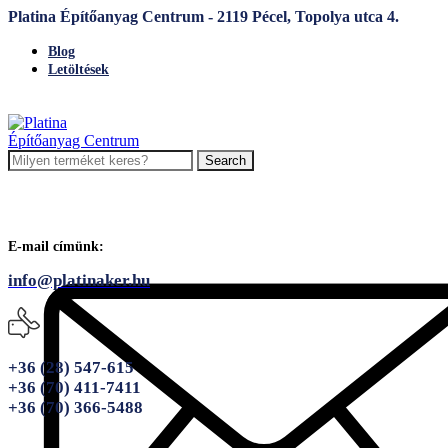
Platina Építőanyag Centrum - 2119 Pécel, Topolya utca 4.
Blog
Letöltések
Search
E-mail címünk:
info@platinaker.hu
+36 (28) 547-615
+36 (70) 411-7411
+36 (70) 366-5488