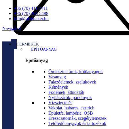
+36 (70) 411-7411
+36 (70) 366-5488
info@platinaker.hu
Navigáció
TERMÉKEK
ÉPÍTŐANYAG
Építőanyag
Ömlesztett áruk, kötőanyagok
Vasanyag
Falazóelemek, zsalukövek
Kémények
Födémek, áthidalók
Nyílászárók, párkányok
Vízszigetelés
Vakolat, habarcs, esztrich
Épületfa, lambéria, OSB
Ereszcsatornák, szegélylemezek
Tetőfedő anyagok és tartozékok