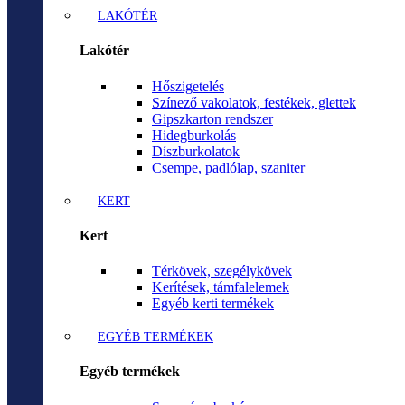
LAKÓTÉR
Lakótér
Hőszigetelés
Színező vakolatok, festékek, glettek
Gipszkarton rendszer
Hidegburkolás
Díszburkolatok
Csempe, padlólap, szaniter
KERT
Kert
Térkövek, szegélykövek
Kerítések, támfalelemek
Egyéb kerti termékek
EGYÉB TERMÉKEK
Egyéb termékek