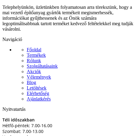
Telephelyünkön, üzletünkben folyamatosan arra törekszünk, hogy a
mai vezető építőanyag gyártók termékeit megismerhessék,
információkat gyűjthessenek és az Önök számára
legoptimálisabbnak tartott terméket kedvező feltételekkel meg tudják
vásárolni.
Navigáció
Főoldal
Termékek
Rólunk
Szolgáltatásaink
Akciók
Vélemények
Blog
Letöltések
Elérhetőség
Ajánlatkérés
Nyitvatartás
Téli időszakban
Hétfő-péntek: 7.00-16.00
Szombat: 7.00-13.00