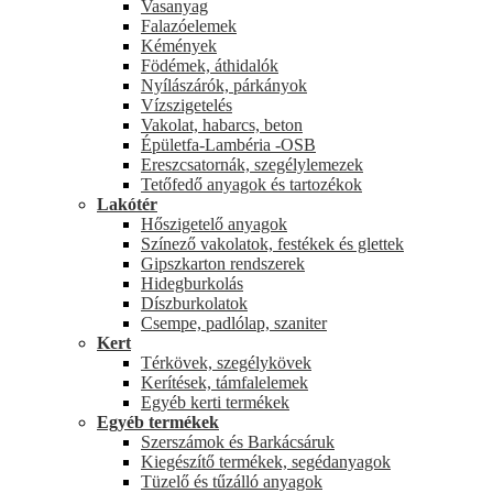
Vasanyag
Falazóelemek
Kémények
Födémek, áthidalók
Nyílászárók, párkányok
Vízszigetelés
Vakolat, habarcs, beton
Épületfa-Lambéria -OSB
Ereszcsatornák, szegélylemezek
Tetőfedő anyagok és tartozékok
Lakótér
Hőszigetelő anyagok
Színező vakolatok, festékek és glettek
Gipszkarton rendszerek
Hidegburkolás
Díszburkolatok
Csempe, padlólap, szaniter
Kert
Térkövek, szegélykövek
Kerítések, támfalelemek
Egyéb kerti termékek
Egyéb termékek
Szerszámok és Barkácsáruk
Kiegészítő termékek, segédanyagok
Tüzelő és tűzálló anyagok