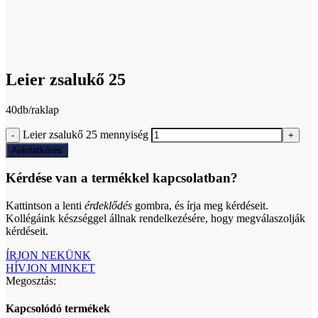
Click to enlarge
Leier zsalukő 25
40db/raklap
Leier zsalukő 25 mennyiség
Ajánlatkérés
Kérdése van a termékkel kapcsolatban?
Kattintson a lenti
érdeklődés
gombra, és írja meg kérdéseit.
Kollégáink készséggel állnak rendelkezésére, hogy megválaszolják
kérdéseit.
ÍRJON NEKÜNK
HÍVJON MINKET
Megosztás:
Kapcsolódó termékek