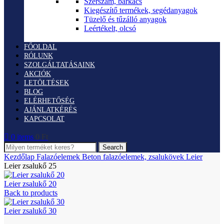
Szerszám, barkács
Kiegészítő termékek, segédanyagok
Tüzelő és tűzálló anyagok
Leértékelt, olcsó
FŐOLDAL
RÓLUNK
SZOLGÁLTATÁSAINK
AKCIÓK
LETÖLTÉSEK
BLOG
ELÉRHETŐSÉG
AJÁNLATKÉRÉS
KAPCSOLAT
0
items
0
Ft
Search
Kezdőlap
Falazóelemek
Beton falazóelemek, zsalukövek
Leier
Leier zsalukő 25
Leier zsalukő 20
Back to products
Leier zsalukő 30