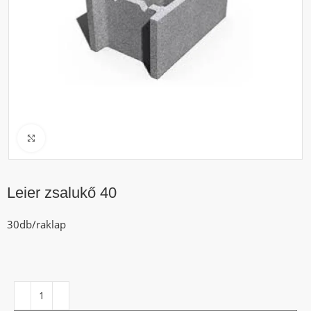
Click to enlarge
Leier zsalukő 40
30db/raklap