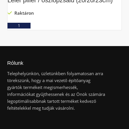
Leier pillér / oszlopzsalu (20/20/23cm)
L
Raktáron
Ajánlatkérés
Rólunk
Telephelyünkön, üzletünkben folyamatosan arra
törekszünk, hogy a mai vezető építőanyag
gyártók termékeit megismerhessék,
információkat gyűjthessenek és az Önök számára
legoptimálisabbnak tartott terméket kedvező
feltételekkel meg tudják vásárolni.