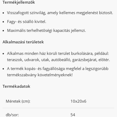
Termékjellemzők
Visszafogott színvilág, amely kellemes megjelenést biztosít.
Fagy- és sóálló kivitel.
Maximális terhelhetőségi kapacitás jellemzi.
Alkalmazási területek
Alkalmas minden ház körüli terület burkolására, például:
teraszok, udvarok, utak, autóbeálló, garázsbejárat, előtér.
A termék kopás- és fagyállósága megfelel a legszigorúbb
termékszabvány követelményeknek!
Termékadatok
Méretek (cm):
10x20x6
db/sor:
54