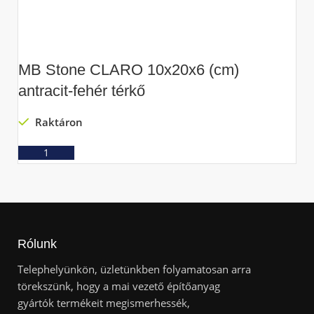
MB Stone CLARO 10x20x6 (cm)
M
antracit-fehér térkő
t
Raktáron
Ajánlatkérés
Rólunk
Telephelyünkön, üzletünkben folyamatosan arra
törekszünk, hogy a mai vezető építőanyag
gyártók termékeit megismerhessék,