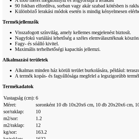
A több méret megkönnyíti és felgyorsítja a lerakást
90 fokban elfordítva, sorban vagy akár szabad kötésben is rakhat
Különböző lerakási módok esetén is mindig kényelmesen elérhet
Termékjellemzők
Visszafogott színvilág, amely kellemes megjelenést biztosít.
Nagyfokú variálási lehetőség a széles elemválasztéknak köszön
Fagy- és sóálló kivitel.
Maximális terhelhetőségi kapacitás jellemzi.
Alkalmazási területek
Alkalmas minden ház körüli terület burkolására, például: teraszo
A termék kopás- és fagyállósága megfelel a legszigorúbb ter
Termékadatok
Vastagság (cm):
6
Méret:
soronként 10 db 10x20x6 cm, 10 db 20x20x6 cm, 1
sor/raklap:
10
m2/sor:
1.2
m2/raklap:
12
kg/sor:
163.2
kg/raklap:
1632