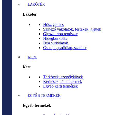
LAKÓTÉR
Lakótér
Hőszigetelés
Színező vakolatok, festékek, glettek
Gipszkarton rendszer
Hidegburkolás
Díszburkolatok
Csempe, padlólap, szaniter
KERT
Kert
Térkövek, szegélykövek
Kerítések, támfalelemek
Egyéb kerti termékek
EGYÉB TERMÉKEK
Egyéb termékek