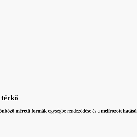
térkő
önböző méretű formák
egységbe rendeződése és a
melírozott hatású 