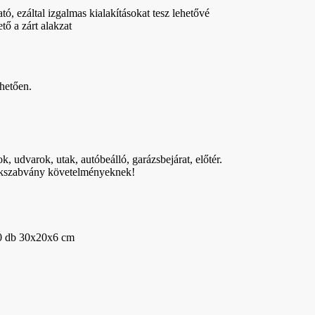
ó, ezáltal izgalmas kialakításokat tesz lehetővé
ő a zárt alakzat
hetően.
k, udvarok, utak, autóbeálló, garázsbejárat, előtér.
mékszabvány követelményeknek!
0 db 30x20x6 cm