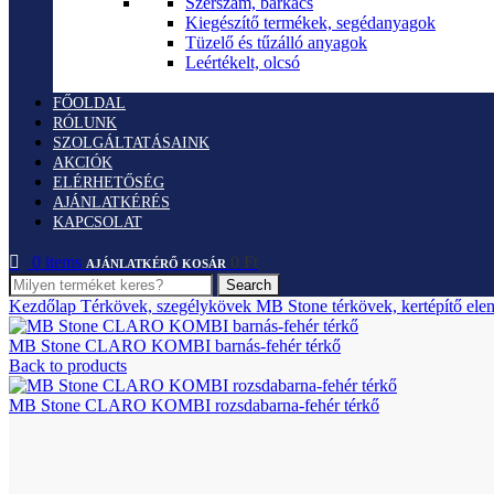
Szerszám, barkács
Kiegészítő termékek, segédanyagok
Tüzelő és tűzálló anyagok
Leértékelt, olcsó
FŐOLDAL
RÓLUNK
SZOLGÁLTATÁSAINK
AKCIÓK
ELÉRHETŐSÉG
AJÁNLATKÉRÉS
KAPCSOLAT
0
items
0
Ft
Search
Kezdőlap
Térkövek, szegélykövek
MB Stone térkövek, kertépítő el
MB Stone CLARO KOMBI barnás-fehér térkő
Back to products
MB Stone CLARO KOMBI rozsdabarna-fehér térkő