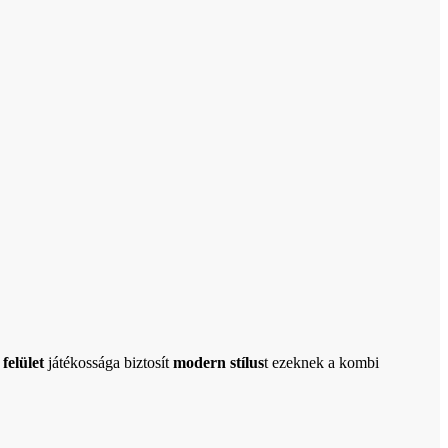
felület
játékossága biztosít
modern stílus
t ezeknek a kombi