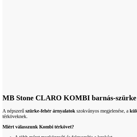
Click to enlarge
MB Stone CLARO KOMBI barnás-szürke 
A népszerű
szürke-fehér árnyalatok
szokványos megjelenése, a
kül
térköveknek.
Miért válasszunk Kombi térkövet?