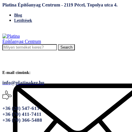
Platina Építőanyag Centrum - 2119 Pécel, Topolya utca 4.
Blog
Letöltések
Search
E-mail címünk:
info@platinaker.hu
+36 (28) 547-615
+36 (70) 411-7411
+36 (70) 366-5488