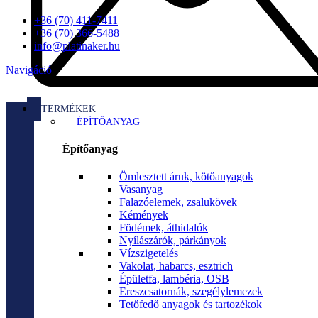
+36 (70) 411-7411
+36 (70) 366-5488
info@platinaker.hu
Navigáció
TERMÉKEK
ÉPÍTŐANYAG
Építőanyag
Ömlesztett áruk, kötőanyagok
Vasanyag
Falazóelemek, zsalukövek
Kémények
Födémek, áthidalók
Nyílászárók, párkányok
Vízszigetelés
Vakolat, habarcs, esztrich
Épületfa, lambéria, OSB
Ereszcsatornák, szegélylemezek
Tetőfedő anyagok és tartozékok