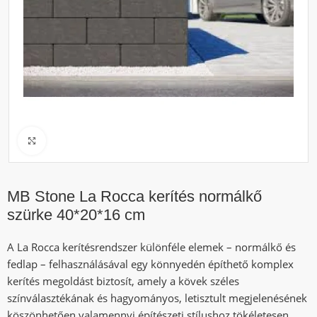
Click to enlarge
MB Stone La Rocca kerítés normálkő
szürke 40*20*16 cm
A La Rocca kerítésrendszer különféle elemek – normálkő és
fedlap – felhasználásával egy könnyedén építhető komplex
kerítés megoldást biztosít, amely a kövek széles
színválasztékának és hagyományos, letisztult megjelenésének
köszönhetően valamennyi építészeti stílushoz tökéletesen