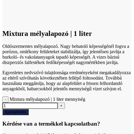
Click to enlarge
Mixtura mélyalapozó | 1 liter
Oldószermentes mélyalapozó. Nagy behatoló képességénél fogva a
porózus, omlékony felületeket stabilizálja, így jelentősen javítja a
burkoló- és vakolatanyagok tapadó képességét. A vizes bázisú
diszperziós falfestékek fedőképességét nagymértékben javítja.
Egyenletes nedvszívó tulajdonsága eredményeként megakadályozza
az eltérő szívóhatás következtében fellépő foltosodást. Továbbá
használata meggátolja, hogy az alapfelület a frissen felhordandó
anyagokból, habarcsokból jelentős mennyiségű vizet szívjon el.
Mixtura mélyalapozó | 1 liter mennyiség
Ajánlatkérés
Kérdése van a termékkel kapcsolatban?