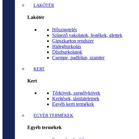
LAKÓTÉR
Lakótér
Hőszigetelés
Színező vakolatok, festékek, glettek
Gipszkarton rendszer
Hidegburkolás
Díszburkolatok
Csempe, padlólap, szaniter
KERT
Kert
Térkövek, szegélykövek
Kerítések, támfalelemek
Egyéb kerti termékek
EGYÉB TERMÉKEK
Egyéb termékek