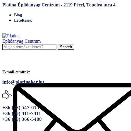
Platina Építőanyag Centrum - 2119 Pécel, Topolya utca 4.
Blog
Letöltések
Search
E-mail címünk:
info@platinaker.hu
+36 (28) 547-615
+36 (70) 411-7411
+36 (70) 366-5488