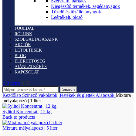
Szerszám, barkács
Kiegészítő termékek, segédanyagok
Tüzelő és tűzálló anyagok
Leértékelt, olcsó
FŐOLDAL
RÓLUNK
SZOLGÁLTATÁSAINK
AKCIÓK
LETÖLTÉSEK
BLOG
ELÉRHETŐSÉG
AJÁNLATKÉRÉS
KAPCSOLAT
0
items
0
Ft
Search
Kezdőlap
Színező vakolatok, festékek és glettek
Alapozók
Mixtura
mélyalapozó | 1 liter
Sylitol Koncentrat | 12 kg
Back to products
Mixtura mélyalapozó | 5 liter