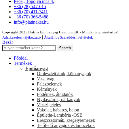
Pécel, Topolya utca 4.
+36 (28) 547-615
+36 (70) 411-7411
+36 (70) 366-5488
info@platinaker.hu
Copyright 2025 Platina Építőanyag Centrum Kft. - Minden jog fenntartva!
|
Adatkezelési tájékoztató
Általános Szerződési Feltételek
Bezár
Search
Főoldal
Termékek
Építőanyag
Ömlesztett áruk, kötőanyagok
Vasanyag
Falazóelemek
Kémények
Födémek, áthidalók
Nyílászárók, párkányok
Vízszigetelés
Vakolat, habarcs, beton
Épületfa-Lambéria -OSB
Ereszcsatornák, szegélylemezek
Tetőfedő anyagok és tartozékok