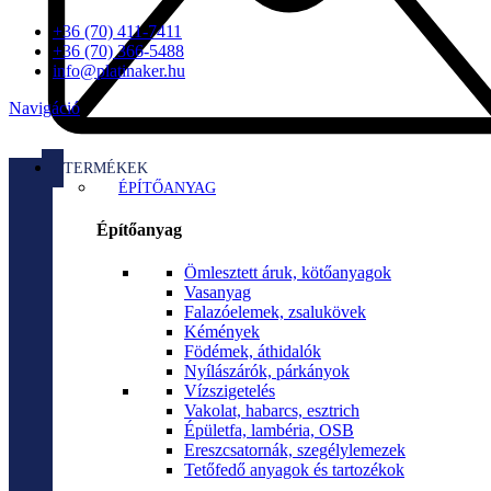
+36 (70) 411-7411
+36 (70) 366-5488
info@platinaker.hu
Navigáció
TERMÉKEK
ÉPÍTŐANYAG
Építőanyag
Ömlesztett áruk, kötőanyagok
Vasanyag
Falazóelemek, zsalukövek
Kémények
Födémek, áthidalók
Nyílászárók, párkányok
Vízszigetelés
Vakolat, habarcs, esztrich
Épületfa, lambéria, OSB
Ereszcsatornák, szegélylemezek
Tetőfedő anyagok és tartozékok