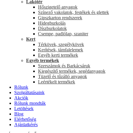
Lakótér
Hőszigetelő anyagok
Színező vakolatok, festékek és glettek
Gipszkarton rendszerek
Hidegburkolás
Díszburkolatok
Csempe, padlólap, szaniter
Kert
Térkövek, szegélykövek
Kerítések, támfalelemek
Egyéb kerti termékek
Egyéb termékek
Szerszámok és Barkácsáruk
Kiegészítő termékek, segédanyagok
Tüzelő és tűzálló anyagok
Leértékelt termékek
Rólunk
Szolgáltatásaink
Akciók
Rólunk mondták
Letöltések
Blog
Elérhetőség
Ajánlatkérés