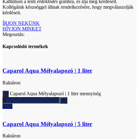
Kattintson a lenti
érdeklődés
gombra, és írja meg kérdéseit.
Kollégáink készséggel állnak rendelkezésére, hogy megválaszolják
kérdéseit.
ÍRJON NEKÜNK
HÍVJON MINKET
Megosztás:
Kapcsolódó termékek
Caparol Aqua Mélyalapozó | 1 liter
Raktáron
Caparol Aqua Mélyalapozó | 1 liter mennyiség
Ajánlatkérés
Caparol Aqua Mélyalapozó | 5 liter
Raktáron