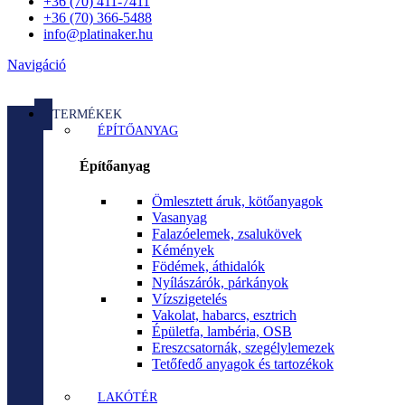
+36 (70) 411-7411
+36 (70) 366-5488
info@platinaker.hu
Navigáció
TERMÉKEK
ÉPÍTŐANYAG
Építőanyag
Ömlesztett áruk, kötőanyagok
Vasanyag
Falazóelemek, zsalukövek
Kémények
Födémek, áthidalók
Nyílászárók, párkányok
Vízszigetelés
Vakolat, habarcs, esztrich
Épületfa, lambéria, OSB
Ereszcsatornák, szegélylemezek
Tetőfedő anyagok és tartozékok
LAKÓTÉR