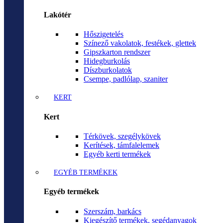
Lakótér
Hőszigetelés
Színező vakolatok, festékek, glettek
Gipszkarton rendszer
Hidegburkolás
Díszburkolatok
Csempe, padlólap, szaniter
KERT
Kert
Térkövek, szegélykövek
Kerítések, támfalelemek
Egyéb kerti termékek
EGYÉB TERMÉKEK
Egyéb termékek
Szerszám, barkács
Kiegészítő termékek, segédanyagok