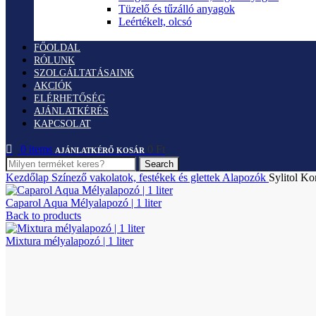
Tüzelő és tűzálló anyagok
Leértékelt, olcsó
FŐOLDAL
RÓLUNK
SZOLGÁLTATÁSAINK
AKCIÓK
ELÉRHETŐSÉG
AJÁNLATKÉRÉS
KAPCSOLAT
0
items
0
Ft
Search
Kezdőlap
Színező vakolatok, festékek és glettek
Alapozók
Sylitol Ko
Caparol Aqua Mélyalapozó | 1 liter
Back to products
Mixtura mélyalapozó | 1 liter
Click to enlarge