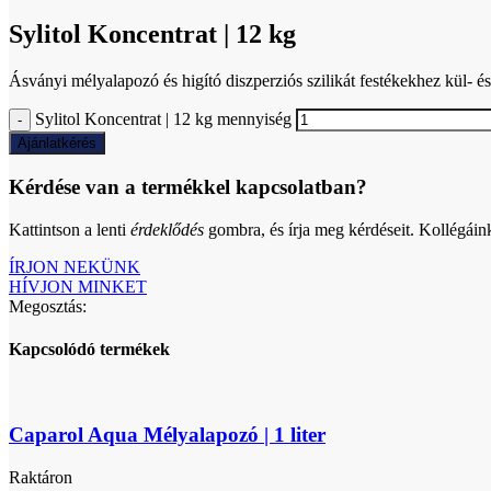
Sylitol Koncentrat | 12 kg
Ásványi mélyalapozó és higító diszperziós szilikát festékekhez kül- és
Sylitol Koncentrat | 12 kg mennyiség
Ajánlatkérés
Kérdése van a termékkel kapcsolatban?
Kattintson a lenti
érdeklődés
gombra, és írja meg kérdéseit. Kollégáin
ÍRJON NEKÜNK
HÍVJON MINKET
Megosztás:
Kapcsolódó termékek
Caparol Aqua Mélyalapozó | 1 liter
Raktáron