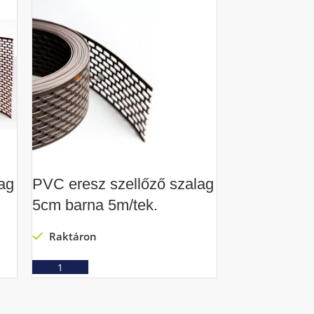
ag
PVC eresz szellőző szalag
PVC eresz s
5cm barna 5m/tek.
5cm fekete 
Raktáron
Raktáron
Ajánlatkérés
Ajá