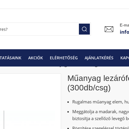
E-ma
inf
TATÁSAINK
AKCIÓK
ELÉRHETŐSÉG
AJÁNLATKÉRÉS
KAP
rtozékok és tetőfóliák
Műanyag lezárófésű téglavörös 100 cm
Műanyag lezáróf
(300db/csg)
Rugalmas műanyag elem, hul
Meggátolja a madarak, nagyo
biztosítja a szellőző levegő 
Rögzítése szegeléssel történi