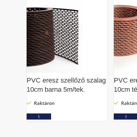
PVC eresz szellőző szalag
PVC ere
10cm barna 5m/tek.
10cm té
Raktáron
Raktár
Ajánlatkérés