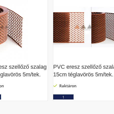
sz szellőző szalag
PVC eresz szellőző szal
glavörös 5m/tek.
15cm téglavörös 5m/tek.
on
Raktáron
Ajánlatkérés
Ajánlatkérés