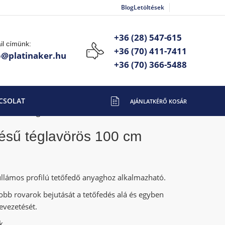
Blog
Letöltések
+36 (28) 547-615
il címünk:
+36 (70) 411-7411
o@platinaker.hu
+36 (70) 366-5488
CSOLAT
 (300db/csg)
ésű téglavörös 100 cm
lámos profilú tetőfedő anyaghoz alkalmazható.
bb rovarok bejutását a tetőfedés alá és egyben
bevezetését.
k.