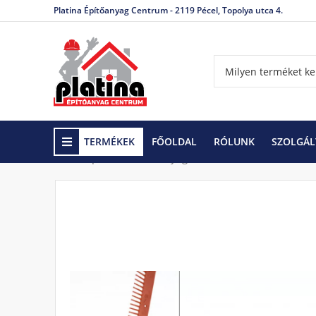
Platina Építőanyag Centrum - 2119 Pécel, Topolya utca 4.
TERMÉKEK
FŐOLDAL
RÓLUNK
SZOLGÁL
Kezdőlap
Tetőfedő anyagok és tartozékok
Tetőta