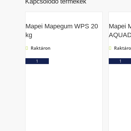
Kapcsolódó termékek
Mapei Mapegum WPS 20
Mapei M
kg
AQUAD
Raktáron
Raktár
Ajánlatkérés