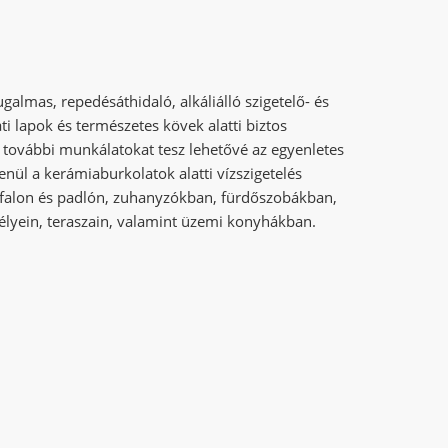
ugalmas, repedésáthidaló, alkáliálló szigetelő- és
i lapok és természetes kövek alatti biztos
 további munkálatokat tesz lehetővé az egyenletes
enül a kerámiaburkolatok alatti vízszigetelés
, falon és padlón, zuhanyzókban, fürdőszobákban,
élyein, teraszain, valamint üzemi konyhákban.