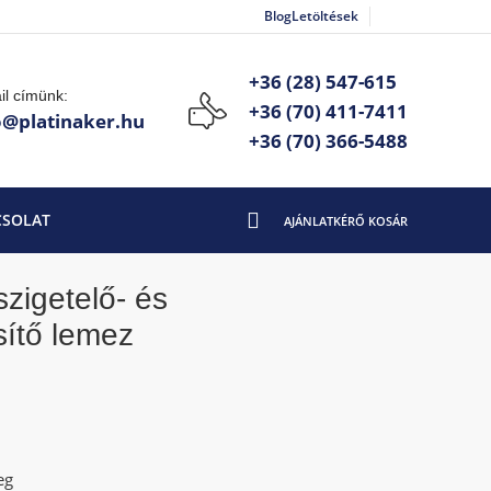
Blog
Letöltések
+36 (28) 547-615
il címünk:
+36 (70) 411-7411
o@platinaker.hu
+36 (70) 366-5488
CSOLAT
zigetelő- és
sítő lemez
eg