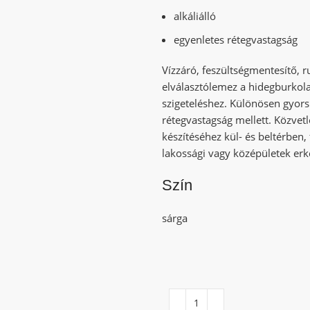
alkáliálló
egyenletes rétegvastagság
Vízzáró, feszültségmentesítő, r
elválasztólemez a hidegburkolat
szigeteléshez. Különösen gyors
rétegvastagság mellett. Közvetl
készítéséhez kül- és beltérben
lakossági vagy középületek erk
Szín
sárga