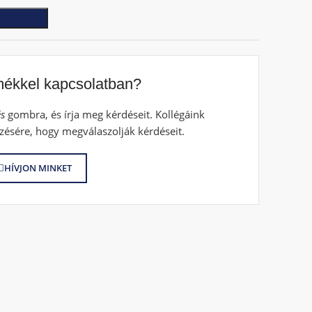
mékkel kapcsolatban?
s
gombra, és írja meg kérdéseit. Kollégáink
zésére, hogy megválaszolják kérdéseit.
HÍVJON MINKET