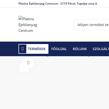
Platina Építőanyag Centrum - 2119 Pécel, Topolya utca 4.
TERMÉKEK
FŐOLDAL
RÓLUNK
SZOLGÁL
Kezdőlap
Hidegburkolás
Kenhető szigetelések
Click to enlarge