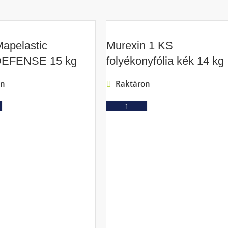
apelastic
Murexin 1 KS
EFENSE 15 kg
folyékonyfólia kék 14 kg
on
Raktáron
Ajánlatkérés
Ajánlatkérés