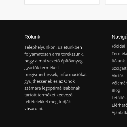
Rólunk
Navigá
Főoldal
Telephelyünkön, üzletünkben
Termék
folyamatosan arra törekszünk,
hogy a mai vezető építőanyag
Rólunk
gyártók termékeit
Szolgált
megismerhessék, információkat
Akciók
gyűjthessenek és az Önök
Vélemé
számára legoptimálisabbnak
Blog
tartott terméket kedvező
Letöltés
feltételekkel meg tudják
Elérhet
vásárolni.
Ajánlat