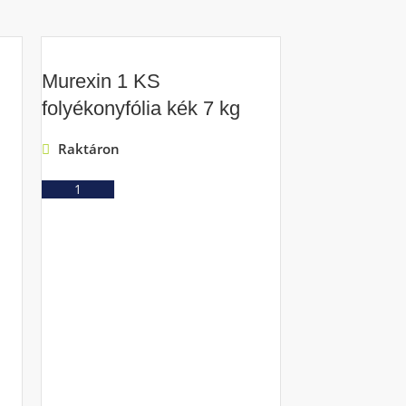
Murexin 1 KS
folyékonyfólia kék 7 kg
Raktáron
Ajánlatkérés
Murexin 1 
folyékonyfól
Raktáron
Ajá