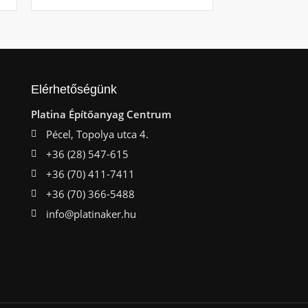
Elérhetőségünk
Platina Építőanyag Centrum
Pécel, Topolya utca 4.
+36 (28) 547-615
+36 (70) 411-7411
+36 (70) 366-5488
info@platinaker.hu