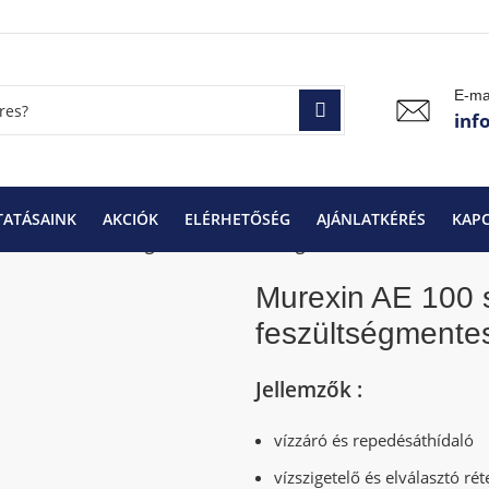
E-ma
inf
TATÁSAINK
AKCIÓK
ELÉRHETŐSÉG
AJÁNLATKÉRÉS
KAP
Murexin AE 100 szigetelő- és feszültségmentesítő lemez
Murexin AE 100 s
feszültségmente
Jellemzők :
vízzáró és repedésáthídaló
vízszigetelő és elválasztó rét