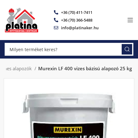
+36 (70) 411-7411
+36 (70) 366-5488
info@platinaker.hu
menes alapozók
Murexin LF 400 vizes bázisú alapozó 25 kg