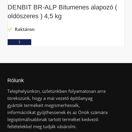
DENBIT BR-ALP Bitumenes alapozó (
D
oldószeres ) 4,5 kg
v
Raktáron
Ajánlatkérés
Rólunk
Telephelyünkön, üzletünkben folyamatosan arra
törekszünk, hogy a mai vezető építőanyag
gyártók termékeit megismerhessék,
információkat gyűjthessenek és az Önök számára
legoptimálisabbnak tartott terméket kedvező
feltételekkel meg tudják vásárolni.