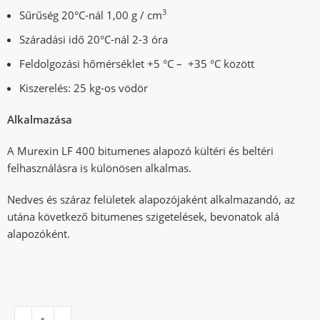
3
Sűrűség 20°C-nál 1,00 g / cm
Száradási idő 20°C-nál 2-3 óra
Feldolgozási hőmérséklet +5 °C – +35 °C között
Kiszerelés: 25 kg-os vödör
Alkalmazása
A Murexin LF 400 bitumenes alapozó kültéri és beltéri
felhasználásra is különösen alkalmas.
Nedves és száraz felületek alapozójaként alkalmazandó, az
utána következő bitumenes szigetelések, bevonatok alá
alapozóként.